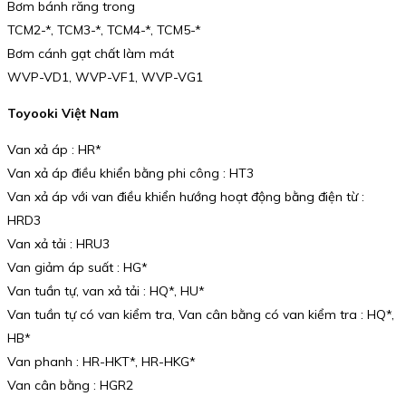
Bơm bánh răng trong
TCM2-*, TCM3-*, TCM4-*, TCM5-*
Bơm cánh gạt chất làm mát
WVP-VD1, WVP-VF1, WVP-VG1
Toyooki Việt Nam
Van xả áp : HR*
Van xả áp điều khiển bằng phi công : HT3
Van xả áp với van điều khiển hướng hoạt động bằng điện từ :
HRD3
Van xả tải : HRU3
Van giảm áp suất : HG*
Van tuần tự, van xả tải : HQ*, HU*
Van tuần tự có van kiểm tra, Van cân bằng có van kiểm tra : HQ*,
HB*
Van phanh : HR-HKT*, HR-HKG*
Van cân bằng : HGR2