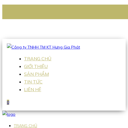
CÔNG TY TNHH TM KT HƯNG GIA PHÁT
Hotline
:
0938 336 079
Email
:
Sales2@hgpvietnam.com
TRANG CHỦ
GIỚI THIỆU
SẢN PHẨM
TIN TỨC
LIÊN HỆ
0
TRANG CHỦ