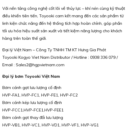
Với nền tảng công nghệ cốt lõi về thủy lực – khí nén cùng kỹ thuật
điều khiển tiên tiến, Toyooki cam kết mang đến các sản phẩm từ
linh kiện chức năng đến hệ thống tích hợp hoàn chỉnh, góp phần
tối ưu hóa hiệu suất sản xuất và tiết kiệm năng lượng cho khách
hàng trên toàn thế giới.
Đại lý Việt Nam – Công Ty TNHH TM KT Hưng Gia Phát
Toyooki Kogyo Viet Nam Distributor / Hotline : 0938 336 079 /
Email : Sales2@hgpvietnam.com
Đại lý bơm Toyooki Việt Nam
Bơm cánh gạt lưu lượng cố định
HVP-FA1, HVP-FC1, HVP-FE1, HVP-FC2
Bơm cánh kép lưu lượng cố định
HVP-FCC1,HVP-FCE1,HVP-FEE1
Bơm cánh gạt thay đổi lưu lượng
HVP-VB1, HVP-VC1, HVP-VD1, HVP-VF1, HVP-VG1