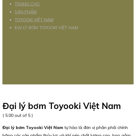
TRANG CHỦ
SẢN PHẨM
TOYOOKI VIỆT NAM
ĐẠI LÝ BƠM TOYOOKI VIỆT NAM
Đại lý bơm Toyooki Việt Nam
( 5.00 out of 5 )
Đại lý bơm Toyooki Việt Nam
tự hào là đơn vị phân phối chính
hãng các sản phẩm thủy lực và khí nén chất lượng cao, bao gồm: