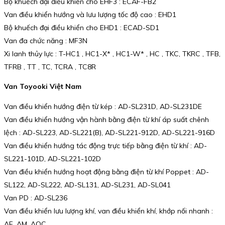
Bộ khuếch đại điều khiển cho EHF3 : ECAF-FB2
Van điều khiển hướng và lưu lượng tốc độ cao : EHD1
Bộ khuếch đại điều khiển cho EHD1 : ECAD-SD1
Van đa chức năng : MF3N
Xi lanh thủy lực : T-HC1 , HC1-X* , HC1-W* , HC , TKC, TKRC , TFB,
TFRB , TT , TC, TCRA , TC8R
Van Toyooki Việt Nam
Van điều khiển hướng điện từ kép : AD-SL231D, AD-SL231DE
Van điều khiển hướng vận hành bằng điện từ khí áp suất chênh
lệch : AD-SL223, AD-SL221(B), AD-SL221-912D, AD-SL221-916D
Van điều khiển hướng tác động trực tiếp bằng điện từ khí : AD-
SL221-101D, AD-SL221-102D
Van điều khiển hướng hoạt động bằng điện từ khí Poppet : AD-
SL122, AD-SL222, AD-SL131, AD-SL231, AD-SL041
Van PD : AD-SL236
Van điều khiển lưu lượng khí, van điều khiển khí, khớp nối nhanh :
AF, AM, AQC