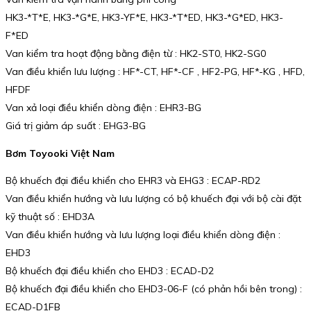
HK3-*T*E, HK3-*G*E, HK3-YF*E, HK3-*T*ED, HK3-*G*ED, HK3-
F*ED
Van kiểm tra hoạt động bằng điện từ : HK2-ST0, HK2-SG0
Van điều khiển lưu lượng : HF*-CT, HF*-CF , HF2-PG, HF*-KG , HFD,
HFDF
Van xả loại điều khiển dòng điện : EHR3-BG
Giá trị giảm áp suất : EHG3-BG
Bơm Toyooki Việt Nam
Bộ khuếch đại điều khiển cho EHR3 và EHG3 : ECAP-RD2
Van điều khiển hướng và lưu lượng có bộ khuếch đại với bộ cài đặt
kỹ thuật số : EHD3A
Van điều khiển hướng và lưu lượng loại điều khiển dòng điện :
EHD3
Bộ khuếch đại điều khiển cho EHD3 : ECAD-D2
Bộ khuếch đại điều khiển cho EHD3-06-F (có phản hồi bên trong) :
ECAD-D1FB