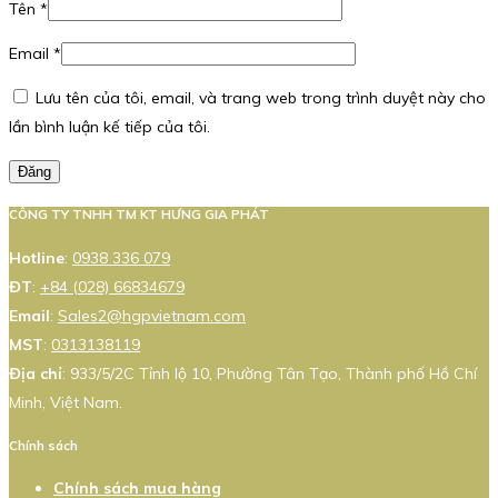
Tên
*
Email
*
Lưu tên của tôi, email, và trang web trong trình duyệt này cho
lần bình luận kế tiếp của tôi.
Đăng
CÔNG TY TNHH TM KT HƯNG GIA PHÁT
Hotline
:
0938 336 079
ĐT
:
+84 (028) 66834679
Email
:
Sales2@hgpvietnam.com
MST
:
0313138119
Địa chỉ
: 933/5/2C Tỉnh lộ 10, Phường Tân Tạo, Thành phố Hồ Chí
Minh, Việt Nam.
Chính sách
Chính sách mua hàng