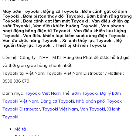
Máy bơm Toyooki , Động cơ Toyooki , Bơm cánh gạt cố định
Toyooki , Bơm piston thay đổi Toyooki , Bơm bánh răng trong
Toyooki , Bơm cánh gạt làm mát Toyooki , Van điều khiển áp
suất Toyooki , Van điều khiển hướng Toyooki , Van phanh
hoạt động bằng điện từ Toyooki , Van điều khiển lưu lượng
Toyooki , Van điều khiển loại kiểm soát dòng điện Toyooki ,
Van đa chức năng Toyooki , Xi lanh thủy lực Toyooki , Bộ
nguồn thủy lực Toyooki , Thiết bị khí nén Toyooki
Liên hệ : Công ty TNHH TM KT Hưng Gia Phát để được hỗ trợ giá
và thời gian giao hàng nhanh nhất.
Toyooki tại Việt Nam. Toyooki Viet Nam Distributor / Hotline :
0938 336 079
Danh mục:
Toyooki Việt Nam
Thẻ:
Bơm Toyooki
,
Đại lý bơm
Toyooki Việt Nam
,
Động cơ Toyooki
,
Nhà phân phối Toyooki
,
Toyooki Distributor
,
Toyooki Việt Nam
,
Van Toyooki
,
Xi lanh
Toyooki
Mô tả