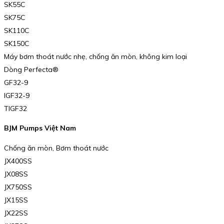
SK55C
SK75C
SK110C
SK150C
Máy bơm thoát nước nhẹ, chống ăn mòn, không kim loại
Dòng Perfecta®
GF32-9
IGF32-9
TIGF32
BJM Pumps Việt Nam
Chống ăn mòn, Bơm thoát nước
JX400SS
JX08SS
JX750SS
JX15SS
JX22SS