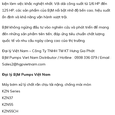
kiện làm việc khắc nghiệt nhất. Với dải công suất từ 1/6 HP đến
125 HP, các sản phẩm của BJM nổi bật nhờ độ bền cao, hiệu suất
ổn định và khả năng vận hành vượt trội.
BJM không ngừng đầu tư vào nghiên cứu và phát triển để mang
đến những sản phẩm tiên tiến, đáp ứng tiêu chuẩn chất lượng
quốc tế và nhu cầu ngày càng cao của thị trường.
Đại lý Việt Nam – Công Ty TNHH TM KT Hưng Gia Phát
BJM Pumps Viet Nam Distributor / Hotline : 0938 336 079 / Email :
Sales2@hgpvietnam.com
Đại lý BJM Pumps Việt Nam
Máy bơm xử lý chất rắn chịu tải nặng, chống mài mòn
KZN Series
KZN37
KZN55
KZN55CH