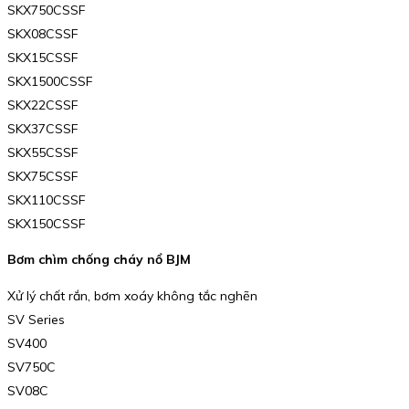
SKX750CSSF
SKX08CSSF
SKX15CSSF
SKX1500CSSF
SKX22CSSF
SKX37CSSF
SKX55CSSF
SKX75CSSF
SKX110CSSF
SKX150CSSF
Bơm chìm chống cháy nổ BJM
Xử lý chất rắn, bơm xoáy không tắc nghẽn
SV Series
SV400
SV750C
SV08C