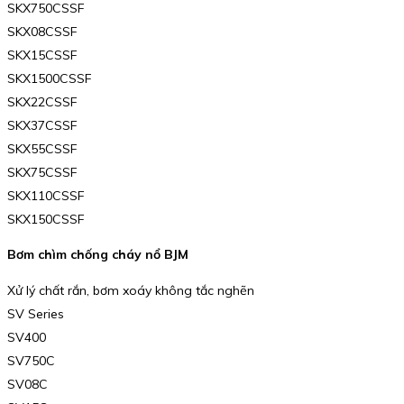
SKX750CSSF
SKX08CSSF
SKX15CSSF
SKX1500CSSF
SKX22CSSF
SKX37CSSF
SKX55CSSF
SKX75CSSF
SKX110CSSF
SKX150CSSF
Bơm chìm chống cháy nổ BJM
Xử lý chất rắn, bơm xoáy không tắc nghẽn
SV Series
SV400
SV750C
SV08C