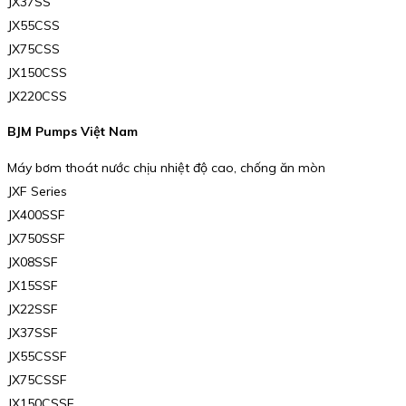
JX37SS
JX55CSS
JX75CSS
JX150CSS
JX220CSS
BJM Pumps Việt Nam
Máy bơm thoát nước chịu nhiệt độ cao, chống ăn mòn
JXF Series
JX400SSF
JX750SSF
JX08SSF
JX15SSF
JX22SSF
JX37SSF
JX55CSSF
JX75CSSF
JX150CSSF