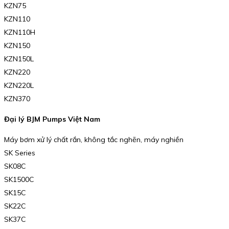
KZN75
KZN110
KZN110H
KZN150
KZN150L
KZN220
KZN220L
KZN370
Đại lý BJM Pumps Việt Nam
Máy bơm xử lý chất rắn, không tắc nghẽn, máy nghiền
SK Series
SK08C
SK1500C
SK15C
SK22C
SK37C