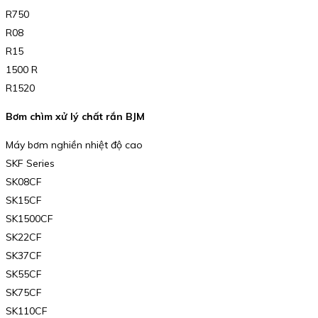
R750
R08
R15
1500 R
R1520
Bơm chìm xử lý chất rắn BJM
Máy bơm nghiền nhiệt độ cao
SKF Series
SK08CF
SK15CF
SK1500CF
SK22CF
SK37CF
SK55CF
SK75CF
SK110CF