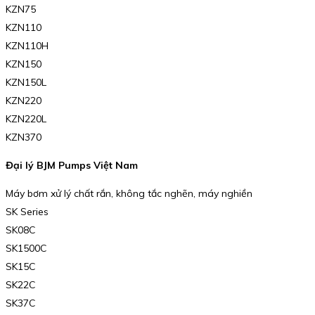
KZN75
KZN110
KZN110H
KZN150
KZN150L
KZN220
KZN220L
KZN370
Đại lý BJM Pumps Việt Nam
Máy bơm xử lý chất rắn, không tắc nghẽn, máy nghiền
SK Series
SK08C
SK1500C
SK15C
SK22C
SK37C