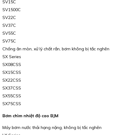
SV15C
SV1500C
SV22C
SV37C
SV55C
SV75C
Chống ăn mòn, xử lý chất rắn, bơm không bị tắc nghẽn
SX Series
SX08CSS
SX15CSS
SX22CSS
SX37CSS
SX55CSS
SX75CSS
Bơm chìm nhiệt độ cao BJM
Máy bơm nước thải hạng nặng, không bị tắc nghẽn