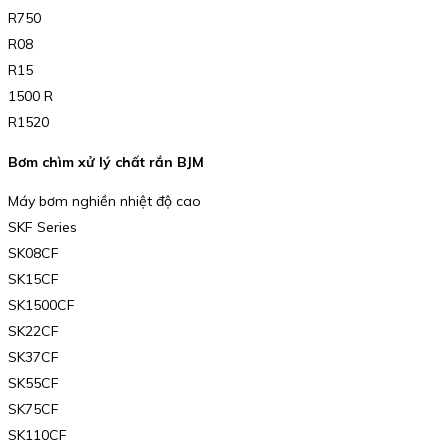
R750
R08
R15
1500 R
R1520
Bơm chìm xử lý chất rắn BJM
Máy bơm nghiền nhiệt độ cao
SKF Series
SK08CF
SK15CF
SK1500CF
SK22CF
SK37CF
SK55CF
SK75CF
SK110CF