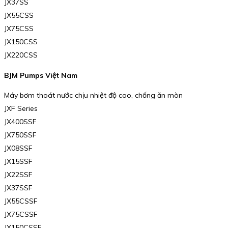
JX37SS
JX55CSS
JX75CSS
JX150CSS
JX220CSS
BJM Pumps Việt Nam
Máy bơm thoát nước chịu nhiệt độ cao, chống ăn mòn
JXF Series
JX400SSF
JX750SSF
JX08SSF
JX15SSF
JX22SSF
JX37SSF
JX55CSSF
JX75CSSF
JX150CSSF