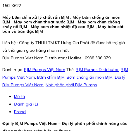
150LX622
Máy bơm chìm xử lý chất rắn BJM , Máy bơm chống ăn mòn
BJM , Máy bơm chìm thoát nước BJM , Máy bơm chìm chống
cháy nổ BJM , Máy bơm chìm nhiệt độ cao BJM , Máy bơm cát,
bùn và bùn đặc BJM
Liên hệ : Công ty TNHH TM KT Hưng Gia Phát để được hỗ trợ giá
và thời gian giao hàng nhanh nhất.
BJM Pumps Viet Nam Distributor / Hotline : 0938 336 079
Danh mục:
BJM Pumps Việt Nam
Thẻ:
BJM Pumps Distributor
,
BJM
Pumps Việt Nam
,
Bơm chìm BJM
,
Bơm chống ăn mòn BJM
,
Đại lý
BJM Pumps Việt Nam
,
Nhà phân phối BJM Pumps
Mô tả
Đánh giá (1)
Brand
Đại lý BJM Pumps Việt Nam – Đại lý phân phối chính hãng các