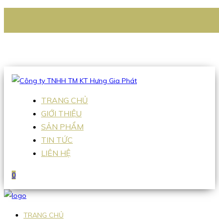
CÔNG TY TNHH TM KT HƯNG GIA PHÁT
Hotline
:
0938 336 079
Email
:
Sales2@hgpvietnam.com
TRANG CHỦ
GIỚI THIỆU
SẢN PHẨM
TIN TỨC
LIÊN HỆ
0
TRANG CHỦ