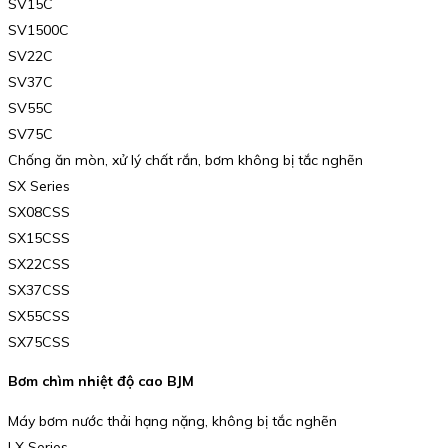
SV15C
SV1500C
SV22C
SV37C
SV55C
SV75C
Chống ăn mòn, xử lý chất rắn, bơm không bị tắc nghẽn
SX Series
SX08CSS
SX15CSS
SX22CSS
SX37CSS
SX55CSS
SX75CSS
Bơm chìm nhiệt độ cao BJM
Máy bơm nước thải hạng nặng, không bị tắc nghẽn
LX Series