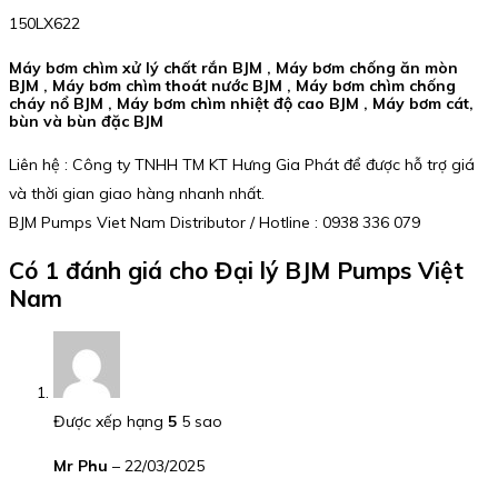
150LX622
Máy bơm chìm xử lý chất rắn BJM , Máy bơm chống ăn mòn
BJM , Máy bơm chìm thoát nước BJM , Máy bơm chìm chống
cháy nổ BJM , Máy bơm chìm nhiệt độ cao BJM , Máy bơm cát,
bùn và bùn đặc BJM
Liên hệ : Công ty TNHH TM KT Hưng Gia Phát để được hỗ trợ giá
và thời gian giao hàng nhanh nhất.
BJM Pumps Viet Nam Distributor / Hotline : 0938 336 079
Có 1 đánh giá cho
Đại lý BJM Pumps Việt
Nam
Được xếp hạng
5
5 sao
Mr Phu
–
22/03/2025