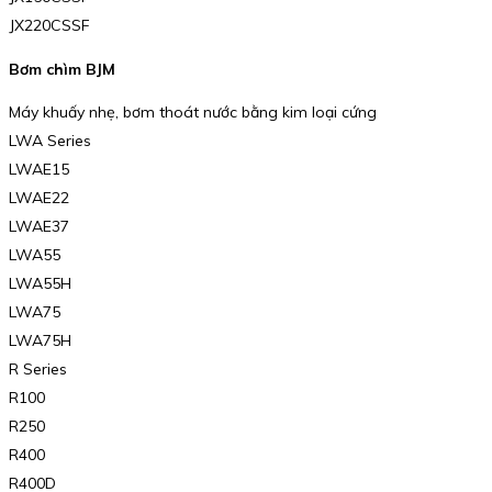
JX220CSSF
Bơm chìm BJM
Máy khuấy nhẹ, bơm thoát nước bằng kim loại cứng
LWA Series
LWAE15
LWAE22
LWAE37
LWA55
LWA55H
LWA75
LWA75H
R Series
R100
R250
R400
R400D