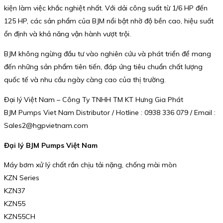
kiện làm việc khắc nghiệt nhất. Với dải công suất từ 1/6 HP đến
125 HP, các sản phẩm của BJM nổi bật nhờ độ bền cao, hiệu suất
ổn định và khả năng vận hành vượt trội.
BJM không ngừng đầu tư vào nghiên cứu và phát triển để mang
đến những sản phẩm tiên tiến, đáp ứng tiêu chuẩn chất lượng
quốc tế và nhu cầu ngày càng cao của thị trường.
Đại lý Việt Nam – Công Ty TNHH TM KT Hưng Gia Phát
BJM Pumps Viet Nam Distributor / Hotline : 0938 336 079 / Email :
Sales2@hgpvietnam.com
Đại lý BJM Pumps Việt Nam
Máy bơm xử lý chất rắn chịu tải nặng, chống mài mòn
KZN Series
KZN37
KZN55
KZN55CH