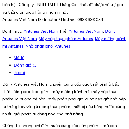
Liên hệ : Công ty TNHH TM KT Hưng Gia Phát để được hỗ trợ giá
và thời gian giao hàng nhanh nhất.
Antunes Viet Nam Distributor / Hotline : 0938 336 079
Danh mục:
Antunes Việt Nam
Thẻ:
Antunes Việt Nam
,
Đại lý
Antunes Việt Nam
,
Máy hấp thực phẩm Antunes
,
Máy nướng bánh
mì Antunes
,
Nhà phân phối Antunes
Mô tả
Đánh giá (1)
Brand
Đại lý Antunes Việt Nam chuyên cung cấp các thiết bị nhà bếp
chất lượng cao, bao gồm: máy nướng bánh mì, máy hấp thực
phẩm, lò nướng để bàn, máy phân phối gia vị, bộ hẹn giờ nhà bếp,
tủ trưng bày và giữ nóng thực phẩm, thiết bị nấu bằng nước, cùng
nhiều giải pháp tự động hóa cho nhà hàng.
Chúng tôi không chỉ đơn thuần cung cấp sản phẩm – mà còn