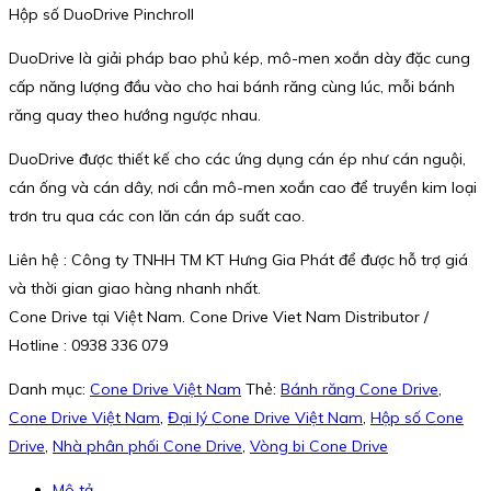
Hộp số DuoDrive Pinchroll
DuoDrive là giải pháp bao phủ kép, mô-men xoắn dày đặc cung
cấp năng lượng đầu vào cho hai bánh răng cùng lúc, mỗi bánh
răng quay theo hướng ngược nhau.
DuoDrive được thiết kế cho các ứng dụng cán ép như cán nguội,
cán ống và cán dây, nơi cần mô-men xoắn cao để truyền kim loại
trơn tru qua các con lăn cán áp suất cao.
Liên hệ : Công ty TNHH TM KT Hưng Gia Phát để được hỗ trợ giá
và thời gian giao hàng nhanh nhất.
Cone Drive tại Việt Nam. Cone Drive Viet Nam Distributor /
Hotline : 0938 336 079
Danh mục:
Cone Drive Việt Nam
Thẻ:
Bánh răng Cone Drive
,
Cone Drive Việt Nam
,
Đại lý Cone Drive Việt Nam
,
Hộp số Cone
Drive
,
Nhà phân phối Cone Drive
,
Vòng bi Cone Drive
Mô tả