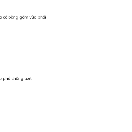
ia cố bằng gốm vừa phải
p phủ chống axit