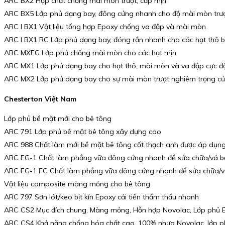
ARC BX2 Hợp chất chống mài mòn trượt, cấp mịn
ARC BX5 Lớp phủ dạng bay, đông cứng nhanh cho độ mài mòn trượt
ARC I BX1 Vật liệu tổng hợp Epoxy chống va đập và mài mòn
ARC I BX1 RC Lớp phủ dạng bay, đóng rắn nhanh cho các hạt thô 
ARC MXFG Lớp phủ chống mài mòn cho các hạt mịn
ARC MX1 Lớp phủ dạng bay cho hạt thô, mài mòn và va đập cực đ
ARC MX2 Lớp phủ dạng bay cho sự mài mòn trượt nghiêm trọng củ
Chesterton Việt Nam
Lớp phủ bề mặt mới cho bê tông
ARC 791 Lớp phủ bề mặt bê tông xây dựng cao
ARC 988 Chất làm mới bề mặt bê tông cốt thạch anh được áp dụn
ARC EG-1 Chất làm phẳng vữa đông cứng nhanh để sửa chữa/vá b
ARC EG-1 FC Chất làm phẳng vữa đông cứng nhanh để sửa chữa/v
Vật liệu composite màng mỏng cho bê tông
ARC 797 Sơn lót/keo bịt kín Epoxy cải tiến thẩm thấu nhanh
ARC CS2 Mục đích chung, Màng mỏng, Hỗn hợp Novolac, Lớp phủ 
ARC CS4 Khả năng chống hóa chất cao, 100% nhựa Novolac, lớp 