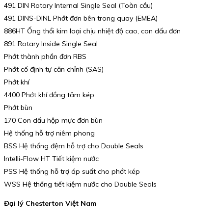
491 DIN Rotary Internal Single Seal (Toàn cầu)
491 DINS-DINL Phớt đơn bên trong quay (EMEA)
886HT Ống thổi kim loại chịu nhiệt độ cao, con dấu đơn
891 Rotary Inside Single Seal
Phớt thành phần đơn RBS
Phớt cố định tự căn chỉnh (SAS)
Phớt khí
4400 Phớt khí đồng tâm kép
Phớt bùn
170 Con dấu hộp mực đơn bùn
Hệ thống hỗ trợ niêm phong
BSS Hệ thống đệm hỗ trợ cho Double Seals
Intelli-Flow HT Tiết kiệm nước
PSS Hệ thống hỗ trợ áp suất cho phớt kép
WSS Hệ thống tiết kiệm nước cho Double Seals
Đại lý Chesterton Việt Nam