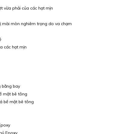
 vừa phải của các hạt mịn
bị mài mòn nghiêm trọng do va chạm
ộ
a các hạt mịn
g bằng bay
ề mặt bê tông
á bề mặt bê tông
Epoxy
phủ Epoxy