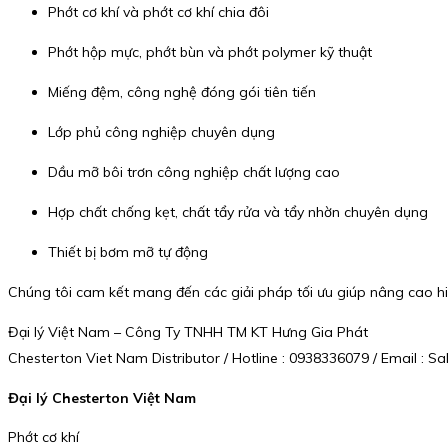
Phớt cơ khí và phớt cơ khí chia đôi
Phớt hộp mực, phớt bùn và phớt polymer kỹ thuật
Miếng đệm, công nghệ đóng gói tiên tiến
Lớp phủ công nghiệp chuyên dụng
Dầu mỡ bôi trơn công nghiệp chất lượng cao
Hợp chất chống kẹt, chất tẩy rửa và tẩy nhờn chuyên dụng
Thiết bị bơm mỡ tự động
Chúng tôi cam kết mang đến các giải pháp tối ưu giúp nâng cao hiệ
Đại lý Việt Nam – Công Ty TNHH TM KT Hưng Gia Phát
Chesterton Viet Nam Distributor / Hotline : 0938336079 / Email :
Đại lý Chesterton Việt Nam
Phớt cơ khí