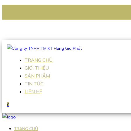
CÔNG TY TNHH TM KT HƯNG GIA PHÁT
Hotline
:
0938 336 079
Email
:
Sales2@hgpvietnam.com
TRANG CHỦ
GIỚI THIỆU
SẢN PHẨM
TIN TỨC
LIÊN HỆ
0
TRANG CHỦ