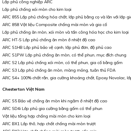
Lớp phủ công nghiệp ARC
Lớp phủ chống xói mòn cho kim loại
ARC 855 Lớp phủ chống hóa chất, lớp phủ bằng cọ và lăn với lớp g
ARC 858 Vật liệu Composite chống mài mòn và gia cố
Lớp phủ chống ăn mòn, xói mòn và tấn công hóa học cho kim loại
ARC HT-S Lớp phủ chống ăn mòn ở nhiệt độ cao
ARC S1HB Lớp phủ bảo vệ cạnh, lớp phủ đơn, độ phủ cao
ARC S1PW Lớp phủ chống ăn mòn, có thể phun, mục đích chung
ARC S2 Lớp phủ chống xói mòn, có thể phun, gia cố bằng gốm
ARC S3 Lớp phủ chống ăn mòn, màng mỏng, tuân thủ FDA
ARC S4+ 100% chất rắn, gia cường khoáng chất, Epoxy Novolac, lớ
Chesterton Việt Nam
ARC S5 Bảo vệ chống ăn mòn khi ngâm ở nhiệt độ cao
ARC SD4i Lớp phủ gia cường bằng gốm có thể phun
Vật liệu tổng hợp chống mài mòn cho kim loại
ARC BX1 Lớp thô, hợp chất chống mài mòn trượt