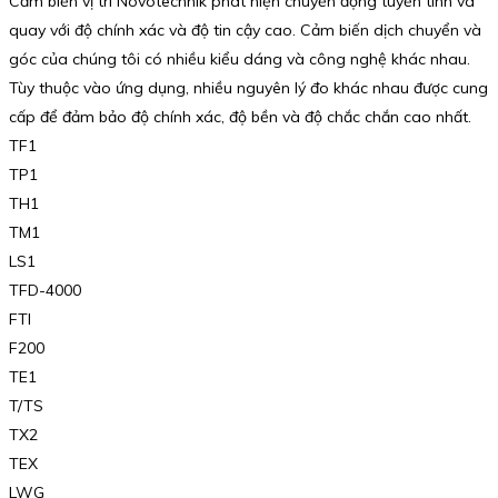
Cảm biến vị trí Novotechnik phát hiện chuyển động tuyến tính và
quay với độ chính xác và độ tin cậy cao. Cảm biến dịch chuyển và
góc của chúng tôi có nhiều kiểu dáng và công nghệ khác nhau.
Tùy thuộc vào ứng dụng, nhiều nguyên lý đo khác nhau được cung
cấp để đảm bảo độ chính xác, độ bền và độ chắc chắn cao nhất.
TF1
TP1
TH1
TM1
LS1
TFD-4000
FTI
F200
TE1
T/TS
TX2
TEX
LWG