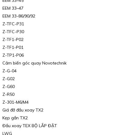
EEM 33–45
EEM 33–47
EEM 33-86/90/92
Z-TFC-P31
Z-TFC-P30
Z-TF1-P02
Z-TF1-P01
Z-TP1-P06
Cảm biến góc quay Novotechnik
Z-G-04
Z-G02
Z-G60
Z-R50
Z-301-M6/M4
Giá đỡ đầu xoay TX2
Kẹp gắn TX2
Đầu xoay TEX BỘ LẮP ĐẶT
LWG