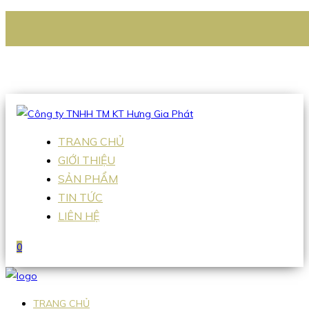
CÔNG TY TNHH TM KT HƯNG GIA PHÁT
Hotline
:
0938 336 079
Email
:
Sales2@hgpvietnam.com
TRANG CHỦ
GIỚI THIỆU
SẢN PHẨM
TIN TỨC
LIÊN HỆ
0
TRANG CHỦ