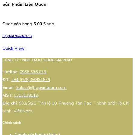
Sản Phẩm Liên Quan
Được xếp hạng
5.00
5 sao
Bộ phát Novotechnik
Quick View
CÔNG TY TNHH TM KT HƯNG GIA PHÁT
Hotline
:
0938 336 079
ĐT
:
+84 (028) 66834679
Email
:
Sales2@hgpvietnam.com
MST
:
0313138119
Địa chỉ
: 933/5/2C Tỉnh lộ 10, Phường Tân Tạo, Thành phố Hồ Chí
Minh, Việt Nam.
Chính sách
Chính sách mua hàng