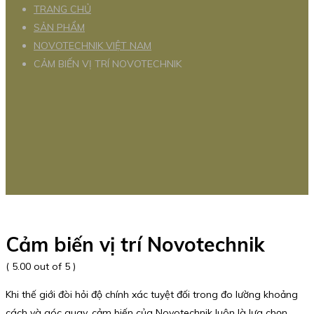
TRANG CHỦ
SẢN PHẨM
NOVOTECHNIK VIỆT NAM
CẢM BIẾN VỊ TRÍ NOVOTECHNIK
Cảm biến vị trí Novotechnik
( 5.00 out of 5 )
Khi thế giới đòi hỏi độ chính xác tuyệt đối trong đo lường khoảng
cách và góc quay, cảm biến của
Novotechnik
luôn là lựa chọn