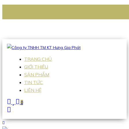
CÔNG TY TNHH TM KT HƯNG GIA PHÁT
Hotline
:
0938 336 079
Email
:
Sales2@hgpvietnam.com
TRANG CHỦ
GIỚI THIỆU
SẢN PHẨM
TIN TỨC
LIÊN HỆ
0