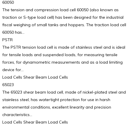
60050
The tension and compression load cell 60050 (also known as
traction or S-type load cell) has been designed for the industrial
fiscal weighing of small tanks and hoppers. The traction load cell
60050 has…
PSTR
The PSTR tension load cell is made of stainless steel and is ideal
for tensile loads and suspended loads, for measuring tensile
forces, for dynamometric measurements and as a load limiting
device for…
Load Cells Shear Beam Load Cells
65023
The 65023 shear beam load cell, made of nickel-plated steel and
stainless steel, has watertight protection for use in harsh
environmental conditions, excellent linearity and precision
characteristics…
Load Cells Shear Beam Load Cells