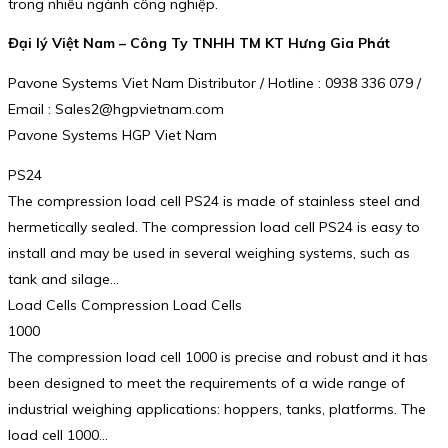
trong nhiều ngành công nghiệp.
Đại lý Việt Nam – Công Ty TNHH TM KT Hưng Gia Phát
Pavone Systems Viet Nam Distributor / Hotline : 0938 336 079 /
Email : Sales2@hgpvietnam.com
Pavone Systems HGP Viet Nam
PS24
The compression load cell PS24 is made of stainless steel and
hermetically sealed. The compression load cell PS24 is easy to
install and may be used in several weighing systems, such as
tank and silage…
Load Cells Compression Load Cells
1000
The compression load cell 1000 is precise and robust and it has
been designed to meet the requirements of a wide range of
industrial weighing applications: hoppers, tanks, platforms. The
load cell 1000…