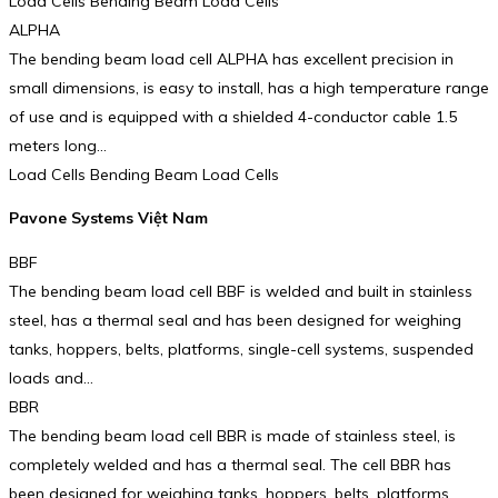
Load Cells Bending Beam Load Cells
ALPHA
The bending beam load cell ALPHA has excellent precision in
small dimensions, is easy to install, has a high temperature range
of use and is equipped with a shielded 4-conductor cable 1.5
meters long…
Load Cells Bending Beam Load Cells
Pavone Systems Việt Nam
BBF
The bending beam load cell BBF is welded and built in stainless
steel, has a thermal seal and has been designed for weighing
tanks, hoppers, belts, platforms, single-cell systems, suspended
loads and…
BBR
The bending beam load cell BBR is made of stainless steel, is
completely welded and has a thermal seal. The cell BBR has
been designed for weighing tanks, hoppers, belts, platforms,