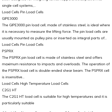
single-cell systems,…
Load Cells Pin Load Cells
GIPE3000
The GIPE3000 pin load cell, made of stainless steel, is ideal where
it is necessary to measure the lifting force. The pin load cells are
usually mounted as pulley pins or inserted as integral parts of…
Load Cells Pin Load Cells
PSPRX
The PSPRX pin load cell is made of stainless steel and offers
maximum resistance to impacts and overloads. The operation of
the PSPRX load cell is double-ended shear beam. The PSPRX cell
is insensitive…
Load Cells High Temperature Load Cells
C2G1 HT
The C2G1 HT load cell is suitable for high temperatures and it is
particularly suitable