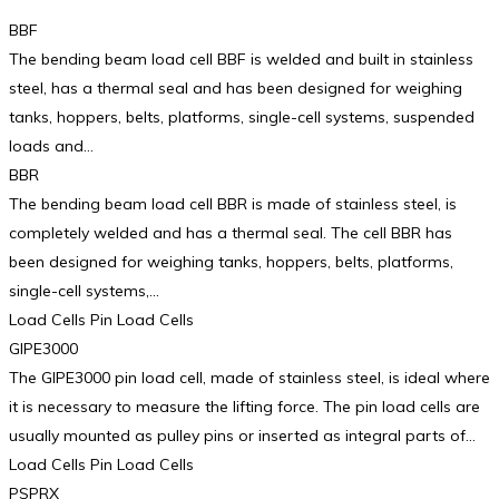
BBF
The bending beam load cell BBF is welded and built in stainless
steel, has a thermal seal and has been designed for weighing
tanks, hoppers, belts, platforms, single-cell systems, suspended
loads and…
BBR
The bending beam load cell BBR is made of stainless steel, is
completely welded and has a thermal seal. The cell BBR has
been designed for weighing tanks, hoppers, belts, platforms,
single-cell systems,…
Load Cells Pin Load Cells
GIPE3000
The GIPE3000 pin load cell, made of stainless steel, is ideal where
it is necessary to measure the lifting force. The pin load cells are
usually mounted as pulley pins or inserted as integral parts of…
Load Cells Pin Load Cells
PSPRX