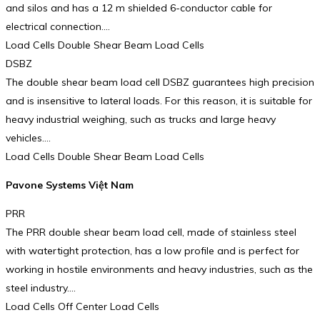
and silos and has a 12 m shielded 6-conductor cable for
electrical connection.…
Load Cells Double Shear Beam Load Cells
DSBZ
The double shear beam load cell DSBZ guarantees high precision
and is insensitive to lateral loads. For this reason, it is suitable for
heavy industrial weighing, such as trucks and large heavy
vehicles.…
Load Cells Double Shear Beam Load Cells
Pavone Systems Việt Nam
PRR
The PRR double shear beam load cell, made of stainless steel
with watertight protection, has a low profile and is perfect for
working in hostile environments and heavy industries, such as the
steel industry.…
Load Cells Off Center Load Cells