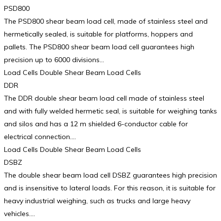
PSD800
The PSD800 shear beam load cell, made of stainless steel and
hermetically sealed, is suitable for platforms, hoppers and
pallets. The PSD800 shear beam load cell guarantees high
precision up to 6000 divisions…
Load Cells Double Shear Beam Load Cells
DDR
The DDR double shear beam load cell made of stainless steel
and with fully welded hermetic seal, is suitable for weighing tanks
and silos and has a 12 m shielded 6-conductor cable for
electrical connection.…
Load Cells Double Shear Beam Load Cells
DSBZ
The double shear beam load cell DSBZ guarantees high precision
and is insensitive to lateral loads. For this reason, it is suitable for
heavy industrial weighing, such as trucks and large heavy
vehicles.…