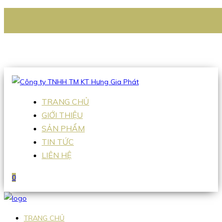
CÔNG TY TNHH TM KT HƯNG GIA PHÁT
Hotline
:
0938 336 079
Email
:
Sales2@hgpvietnam.com
TRANG CHỦ
GIỚI THIỆU
SẢN PHẨM
TIN TỨC
LIÊN HỆ
0
TRANG CHỦ