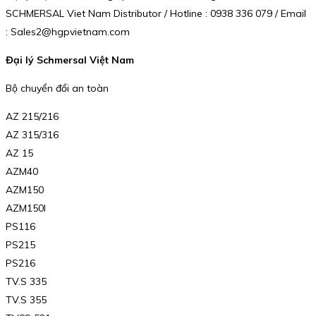
SCHMERSAL Viet Nam Distributor / Hotline : 0938 336 079 / Email
: Sales2@hgpvietnam.com
Đại lý Schmersal Việt Nam
Bộ chuyển đổi an toàn
AZ 215/216
AZ 315/316
AZ 15
AZM40
AZM150
AZM150I
PS116
PS215
PS216
TV.S 335
TV.S 355