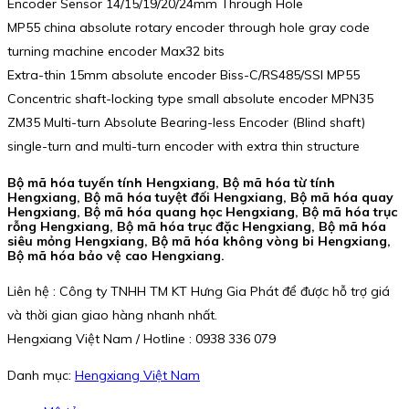
Encoder Sensor 14/15/19/20/24mm Through Hole
MP55 china absolute rotary encoder through hole gray code
turning machine encoder Max32 bits
Extra-thin 15mm absolute encoder Biss-C/RS485/SSI MP55
Concentric shaft-locking type small absolute encoder MPN35
ZM35 Multi-turn Absolute Bearing-less Encoder (Blind shaft)
single-turn and multi-turn encoder with extra thin structure
Bộ mã hóa tuyến tính Hengxiang, Bộ mã hóa từ tính
Hengxiang, Bộ mã hóa tuyệt đối Hengxiang, Bộ mã hóa quay
Hengxiang, Bộ mã hóa quang học Hengxiang, Bộ mã hóa trục
rỗng Hengxiang, Bộ mã hóa trục đặc Hengxiang, Bộ mã hóa
siêu mỏng Hengxiang, Bộ mã hóa không vòng bi Hengxiang,
Bộ mã hóa bảo vệ cao Hengxiang.
Liên hệ : Công ty TNHH TM KT Hưng Gia Phát để được hỗ trợ giá
và thời gian giao hàng nhanh nhất.
Hengxiang Việt Nam / Hotline : 0938 336 079
Danh mục:
Hengxiang Việt Nam