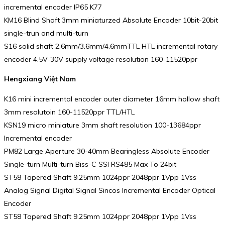
incremental encoder IP65 K77
KM16 Blind Shaft 3mm miniaturzed Absolute Encoder 10bit-20bit
single-trun and multi-turn
S16 solid shaft 2.6mm/3.6mm/4.6mmTTL HTL incremental rotary
encoder 4.5V-30V supply voltage resolution 160-11520ppr
Hengxiang Việt Nam
K16 mini incremental encoder outer diameter 16mm hollow shaft
3mm resolutoin 160-11520ppr TTL/HTL
KSN19 micro miniature 3mm shaft resolution 100-13684ppr
Incremental encoder
PM82 Large Aperture 30-40mm Bearingless Absolute Encoder
Single-turn Multi-turn Biss-C SSI RS485 Max To 24bit
ST58 Tapered Shaft 9.25mm 1024ppr 2048ppr 1Vpp 1Vss
Analog Signal Digital Signal Sincos Incremental Encoder Optical
Encoder
ST58 Tapered Shaft 9.25mm 1024ppr 2048ppr 1Vpp 1Vss