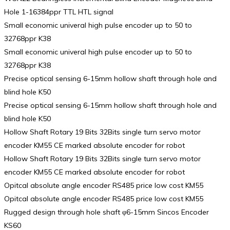
Hole 1-16384ppr TTL HTL signal
Small economic univeral high pulse encoder up to 50 to
32768ppr K38
Small economic univeral high pulse encoder up to 50 to
32768ppr K38
Precise optical sensing 6-15mm hollow shaft through hole and
blind hole K50
Precise optical sensing 6-15mm hollow shaft through hole and
blind hole K50
Hollow Shaft Rotary 19 Bits 32Bits single turn servo motor
encoder KM55 CE marked absolute encoder for robot
Hollow Shaft Rotary 19 Bits 32Bits single turn servo motor
encoder KM55 CE marked absolute encoder for robot
Opitcal absolute angle encoder RS485 price low cost KM55
Opitcal absolute angle encoder RS485 price low cost KM55
Rugged design through hole shaft φ6-15mm Sincos Encoder
KS60