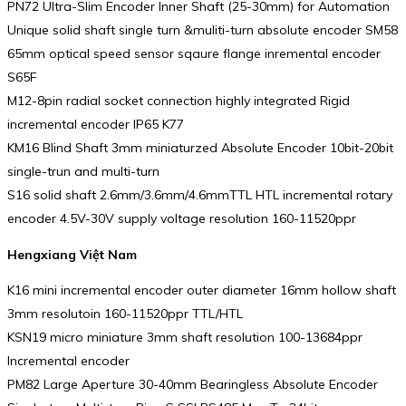
PN72 Ultra-Slim Encoder Inner Shaft (25-30mm) for Automation
Unique solid shaft single turn &muliti-turn absolute encoder SM58
65mm optical speed sensor sqaure flange inremental encoder
S65F
M12-8pin radial socket connection highly integrated Rigid
incremental encoder IP65 K77
KM16 Blind Shaft 3mm miniaturzed Absolute Encoder 10bit-20bit
single-trun and multi-turn
S16 solid shaft 2.6mm/3.6mm/4.6mmTTL HTL incremental rotary
encoder 4.5V-30V supply voltage resolution 160-11520ppr
Hengxiang Việt Nam
K16 mini incremental encoder outer diameter 16mm hollow shaft
3mm resolutoin 160-11520ppr TTL/HTL
KSN19 micro miniature 3mm shaft resolution 100-13684ppr
Incremental encoder
PM82 Large Aperture 30-40mm Bearingless Absolute Encoder