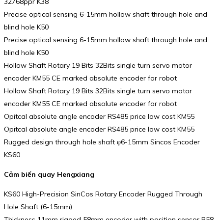
32768ppr K38
Precise optical sensing 6-15mm hollow shaft through hole and
blind hole K50
Precise optical sensing 6-15mm hollow shaft through hole and
blind hole K50
Hollow Shaft Rotary 19 Bits 32Bits single turn servo motor
encoder KM55 CE marked absolute encoder for robot
Hollow Shaft Rotary 19 Bits 32Bits single turn servo motor
encoder KM55 CE marked absolute encoder for robot
Opitcal absolute angle encoder RS485 price low cost KM55
Opitcal absolute angle encoder RS485 price low cost KM55
Rugged design through hole shaft φ6-15mm Sincos Encoder
KS60
Cảm biến quay Hengxiang
KS60 High-Precision SinCos Rotary Encoder Rugged Through
Hole Shaft (6-15mm)
Thickness 11mm rigged 58mm encoder with position sensor P58