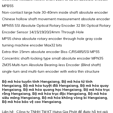
MPB55
Non-contact large hole 30-40mm inside shaft absolute encoder
Chinese hollow shaft movement measurement absolute encoder
MPN55 SSI Absolute Optical Rotary Encoder 32 Bit Optical Rotary
Encoder Sensor 14/15/19/20/24mm Through Hole
MP55 china absolute rotary encoder through hole gray code
turning machine encoder Max32 bits
Extra-thin 15mm absolute encoder Biss-C/RS485/SSI MP55
Concentric shaft-locking type small absolute encoder MPN35
ZM35 Multi-turn Absolute Bearing-less Encoder (Blind shaft)
single-turn and multi-turn encoder with extra thin structure
Bộ mã hóa tuyến tính Hengxiang, Bộ mã hóa từ tính
Hengxiang, Bộ mã hóa tuyệt đối Hengxiang, Bộ mã hóa quay
Hengxiang, Bộ mã hóa quang học Hengxiang, Bộ mã hóa trục
rỗng Hengxiang, Bộ mã hóa trục đặc Hengxiang, Bộ mã hóa
siêu mỏng Hengxiang, Bộ mã hóa không vòng bi Hengxiang,
Bộ mã hóa bảo vệ cao Hengxiang.
Liên hệ : Công ty TNHH TM KT Hưng Gia Phát để được hỗ trợ giá