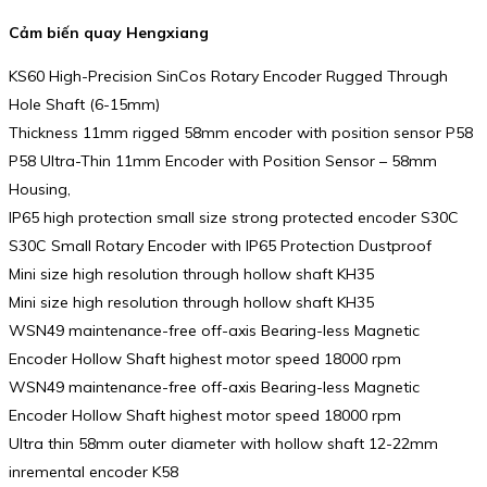
Cảm biến quay Hengxiang
KS60 High-Precision SinCos Rotary Encoder Rugged Through
Hole Shaft (6-15mm)
Thickness 11mm rigged 58mm encoder with position sensor P58
P58 Ultra-Thin 11mm Encoder with Position Sensor – 58mm
Housing,
IP65 high protection small size strong protected encoder S30C
S30C Small Rotary Encoder with IP65 Protection Dustproof
Mini size high resolution through hollow shaft KH35
Mini size high resolution through hollow shaft KH35
WSN49 maintenance-free off-axis Bearing-less Magnetic
Encoder Hollow Shaft highest motor speed 18000 rpm
WSN49 maintenance-free off-axis Bearing-less Magnetic
Encoder Hollow Shaft highest motor speed 18000 rpm
Ultra thin 58mm outer diameter with hollow shaft 12-22mm
inremental encoder K58