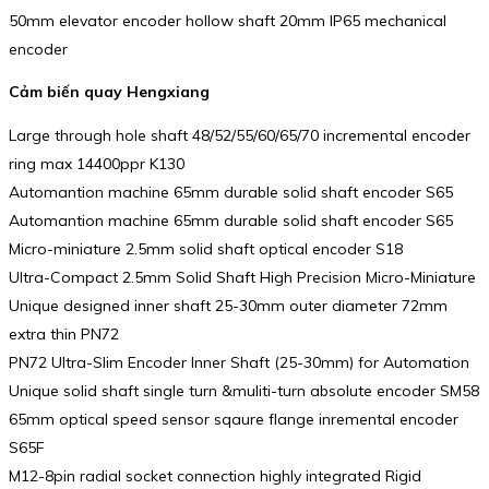
50mm elevator encoder hollow shaft 20mm IP65 mechanical
encoder
Cảm biến quay Hengxiang
Large through hole shaft 48/52/55/60/65/70 incremental encoder
ring max 14400ppr K130
Automantion machine 65mm durable solid shaft encoder S65
Automantion machine 65mm durable solid shaft encoder S65
Micro-miniature 2.5mm solid shaft optical encoder S18
Ultra-Compact 2.5mm Solid Shaft High Precision Micro-Miniature
Unique designed inner shaft 25-30mm outer diameter 72mm
extra thin PN72
PN72 Ultra-Slim Encoder Inner Shaft (25-30mm) for Automation
Unique solid shaft single turn &muliti-turn absolute encoder SM58
65mm optical speed sensor sqaure flange inremental encoder
S65F
M12-8pin radial socket connection highly integrated Rigid