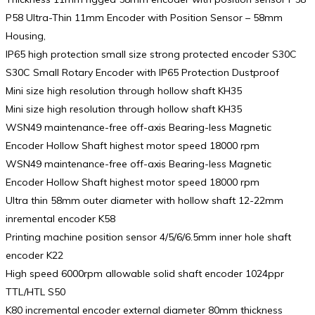
P58 Ultra-Thin 11mm Encoder with Position Sensor – 58mm
Housing,
IP65 high protection small size strong protected encoder S30C
S30C Small Rotary Encoder with IP65 Protection Dustproof
Mini size high resolution through hollow shaft KH35
Mini size high resolution through hollow shaft KH35
WSN49 maintenance-free off-axis Bearing-less Magnetic
Encoder Hollow Shaft highest motor speed 18000 rpm
WSN49 maintenance-free off-axis Bearing-less Magnetic
Encoder Hollow Shaft highest motor speed 18000 rpm
Ultra thin 58mm outer diameter with hollow shaft 12-22mm
inremental encoder K58
Printing machine position sensor 4/5/6/6.5mm inner hole shaft
encoder K22
High speed 6000rpm allowable solid shaft encoder 1024ppr
TTL/HTL S50
K80 incremental encoder external diameter 80mm thickness