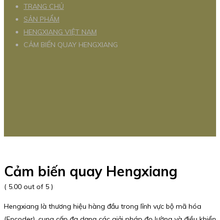
TRANG CHỦ
SẢN PHẨM
HENGXIANG VIỆT NAM
CẢM BIẾN QUAY HENGXIANG
Cảm biến quay Hengxiang
( 5.00 out of 5 )
Hengxiang là thương hiệu hàng đầu trong lĩnh vực bộ mã hóa
(Encoder), cung cấp đa dạng các giải pháp đo lường và điều khiển