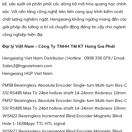
kế, sản xuất và phân phối các dòng bộ mã hóa quang học chính
xác. Với nền tảng công nghệ tiên tiến cùng quy trình kiểm soát
chất lượng nghiêm ngặt, Hengxiang không ngừng mang đến các
giải pháp đo lường vị trí và chuyển động đáng tin cậy cho ngành
công nghiệp hiện đại.
Đại lý Việt Nam – Công Ty TNHH TM KT Hưng Gia Phát
Hengxiang Viet Nam Distributor / Hotline : 0938 336 079 / Email :
Sales2@hgpvietnam.com
Hengxiang HGP Viet Nam
PM58 Bearingless Absolute Encoder Single-turn Multi-turn Biss-C
SSI RS485 Max To 24bit hollow shaft 14-24mm thickness 10mm
PM57 Bearingless Absolute Encoder Single-turn Multi-turn Biss-C
SSI RS485 Max To 24bit hollow shaft 14-24mm thickness 10mm
WSN22 Bearingless Incremental Blind Encoder Magnetic Blind
Hole 1-16384ppr TTL HTL signal
WSN22 Bearingless Incremental Blind Encoder Magnetic Blind