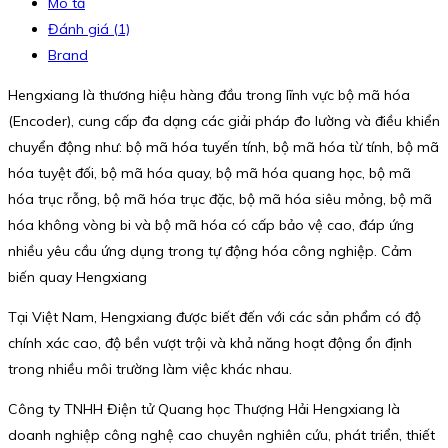
Mô tả
Đánh giá (1)
Brand
Hengxiang là thương hiệu hàng đầu trong lĩnh vực bộ mã hóa
(Encoder), cung cấp đa dạng các giải pháp đo lường và điều khiển
chuyển động như: bộ mã hóa tuyến tính, bộ mã hóa từ tính, bộ mã
hóa tuyệt đối, bộ mã hóa quay, bộ mã hóa quang học, bộ mã
hóa trục rỗng, bộ mã hóa trục đặc, bộ mã hóa siêu mỏng, bộ mã
hóa không vòng bi và bộ mã hóa có cấp bảo vệ cao, đáp ứng
nhiều yêu cầu ứng dụng trong tự động hóa công nghiệp. Cảm
biến quay Hengxiang
Tại Việt Nam, Hengxiang được biết đến với các sản phẩm có độ
chính xác cao, độ bền vượt trội và khả năng hoạt động ổn định
trong nhiều môi trường làm việc khác nhau.
Công ty TNHH Điện tử Quang học Thượng Hải Hengxiang là
doanh nghiệp công nghệ cao chuyên nghiên cứu, phát triển, thiết