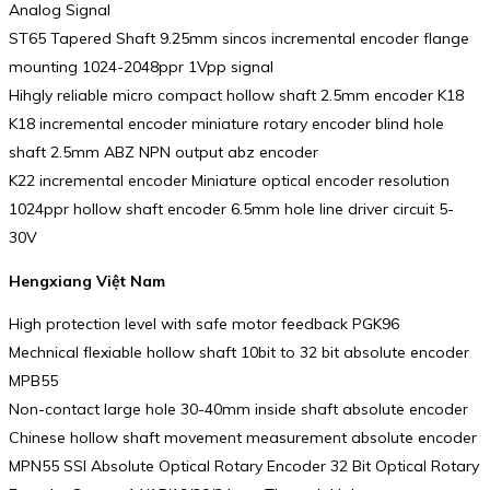
Analog Signal
ST65 Tapered Shaft 9.25mm sincos incremental encoder flange
mounting 1024-2048ppr 1Vpp signal
Hihgly reliable micro compact hollow shaft 2.5mm encoder K18
K18 incremental encoder miniature rotary encoder blind hole
shaft 2.5mm ABZ NPN output abz encoder
K22 incremental encoder Miniature optical encoder resolution
1024ppr hollow shaft encoder 6.5mm hole line driver circuit 5-
30V
Hengxiang Việt Nam
High protection level with safe motor feedback PGK96
Mechnical flexiable hollow shaft 10bit to 32 bit absolute encoder
MPB55
Non-contact large hole 30-40mm inside shaft absolute encoder
Chinese hollow shaft movement measurement absolute encoder
MPN55 SSI Absolute Optical Rotary Encoder 32 Bit Optical Rotary