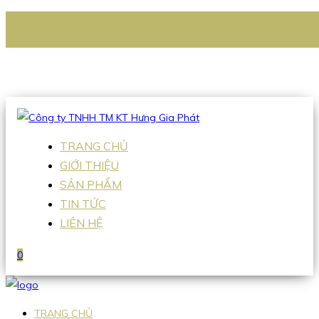
CÔNG TY TNHH TM KT HƯNG GIA PHÁT
Hotline
:
0938 336 079
Email
:
Sales2@hgpvietnam.com
TRANG CHỦ
GIỚI THIỆU
SẢN PHẨM
TIN TỨC
LIÊN HỆ
0
TRANG CHỦ