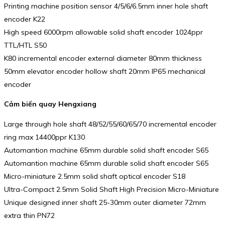
Printing machine position sensor 4/5/6/6.5mm inner hole shaft
encoder K22
High speed 6000rpm allowable solid shaft encoder 1024ppr
TTL/HTL S50
K80 incremental encoder external diameter 80mm thickness
50mm elevator encoder hollow shaft 20mm IP65 mechanical
encoder
Cảm biến quay Hengxiang
Large through hole shaft 48/52/55/60/65/70 incremental encoder
ring max 14400ppr K130
Automantion machine 65mm durable solid shaft encoder S65
Automantion machine 65mm durable solid shaft encoder S65
Micro-miniature 2.5mm solid shaft optical encoder S18
Ultra-Compact 2.5mm Solid Shaft High Precision Micro-Miniature
Unique designed inner shaft 25-30mm outer diameter 72mm
extra thin PN72