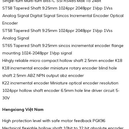
Single-turn Multi-turn Biss-C SSI RS485 Max To 24bit
ST58 Tapered Shaft 9.25mm 1024ppr 2048ppr 1Vpp 1Vss
Analog Signal Digital Signal Sincos Incremental Encoder Optical
Encoder
ST58 Tapered Shaft 9.25mm 1024ppr 2048ppr 1Vpp 1Vss
Analog Signal
ST65 Tapered Shaft 9.25mm sincos incremental encoder flange
mounting 1024-2048ppr 1Vpp signal
Hihgly reliable micro compact hollow shaft 2.5mm encoder K18
K18 incremental encoder miniature rotary encoder blind hole
shaft 2.5mm ABZ NPN output abz encoder
K22 incremental encoder Miniature optical encoder resolution
1024ppr hollow shaft encoder 6.5mm hole line driver circuit 5-
30V
Hengxiang Việt Nam
High protection level with safe motor feedback PGK96
Mechnical flexiable hollow shaft 10bit to 32 bit absolute encoder