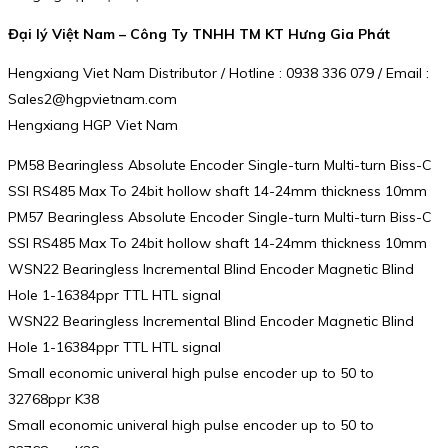
Đại lý Việt Nam – Công Ty TNHH TM KT Hưng Gia Phát
Hengxiang Viet Nam Distributor / Hotline : 0938 336 079 / Email :
Sales2@hgpvietnam.com
Hengxiang HGP Viet Nam
PM58 Bearingless Absolute Encoder Single-turn Multi-turn Biss-C
SSI RS485 Max To 24bit hollow shaft 14-24mm thickness 10mm
PM57 Bearingless Absolute Encoder Single-turn Multi-turn Biss-C
SSI RS485 Max To 24bit hollow shaft 14-24mm thickness 10mm
WSN22 Bearingless Incremental Blind Encoder Magnetic Blind
Hole 1-16384ppr TTL HTL signal
WSN22 Bearingless Incremental Blind Encoder Magnetic Blind
Hole 1-16384ppr TTL HTL signal
Small economic univeral high pulse encoder up to 50 to
32768ppr K38
Small economic univeral high pulse encoder up to 50 to