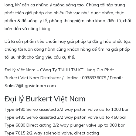
lỏng, khí đến cả những ý tưởng sáng tạo. Chúng tôi tập trung
phát triển giải pháp cho nhiều lĩnh vực như: dược phẩm, thực
phẩm & đồ uống, y tế, phòng thí nghiệm, nha khoa, điện tử, chất
bán dẫn và năng lượng.
Dù là sản phẩm tiêu chuẩn hay giải pháp tự động hóa phức tạp,
chúng tôi luôn đồng hành cùng khách hàng để tìm ra giải pháp
tối ưu nhất cho từng yêu cầu cụ thể.
Đại lý Việt Nam – Công Ty TNHH TM KT Hưng Gia Phát
Burkert Viet Nam Distributor / Hotline : 0938336079 / Email :
Sales2@hgpvietnam.com
Đại lý Burkert Việt Nam
Type 6480 Servo assisted 2/2 way piston valve up to 1000 bar
Type 6481 Servo assisted 2/2 way piston valve up to 450 bar
Type 6080 Direct acting 2/2 way plunger valve up to 900 bar
Type 7015 2/2 way solenoid valve, direct acting