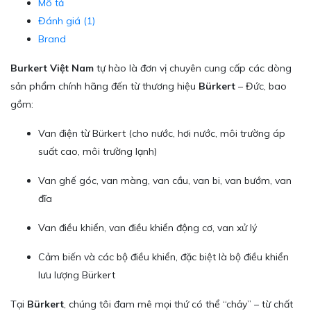
Mô tả
Đánh giá (1)
Brand
Burkert Việt Nam
tự hào là đơn vị chuyên cung cấp các dòng
sản phẩm chính hãng đến từ thương hiệu
Bürkert
– Đức, bao
gồm:
Van điện từ Bürkert (cho nước, hơi nước, môi trường áp
suất cao, môi trường lạnh)
Van ghế góc, van màng, van cầu, van bi, van bướm, van
đĩa
Van điều khiển, van điều khiển động cơ, van xử lý
Cảm biến và các bộ điều khiển, đặc biệt là bộ điều khiển
lưu lượng Bürkert
Tại
Bürkert
, chúng tôi đam mê mọi thứ có thể “chảy” – từ chất