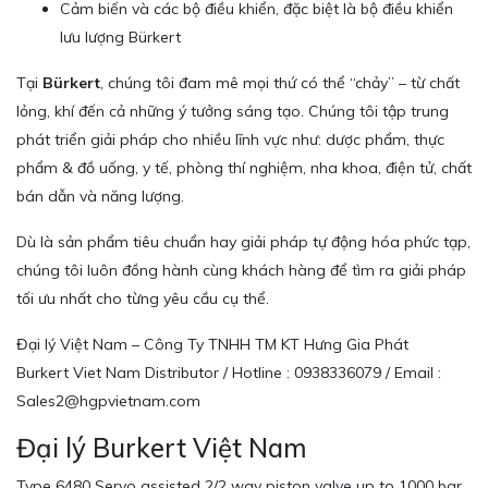
Cảm biến và các bộ điều khiển, đặc biệt là bộ điều khiển
lưu lượng Bürkert
Tại
Bürkert
, chúng tôi đam mê mọi thứ có thể “chảy” – từ chất
lỏng, khí đến cả những ý tưởng sáng tạo. Chúng tôi tập trung
phát triển giải pháp cho nhiều lĩnh vực như: dược phẩm, thực
phẩm & đồ uống, y tế, phòng thí nghiệm, nha khoa, điện tử, chất
bán dẫn và năng lượng.
Dù là sản phẩm tiêu chuẩn hay giải pháp tự động hóa phức tạp,
chúng tôi luôn đồng hành cùng khách hàng để tìm ra giải pháp
tối ưu nhất cho từng yêu cầu cụ thể.
Đại lý Việt Nam – Công Ty TNHH TM KT Hưng Gia Phát
Burkert Viet Nam Distributor / Hotline : 0938336079 / Email :
Sales2@hgpvietnam.com
Đại lý Burkert Việt Nam
Type 6480 Servo assisted 2/2 way piston valve up to 1000 bar