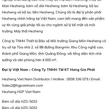
titan Hezheng, bơm cổ dài Hezheng, bơm từ Hezheng, bộ lọc
Hezheng và bộ lọc tấm Hezheng. Chúng tôi là đại lý phân phối
Hezheng chính hãng tại Việt Nam, cam kết mang đến sản phẩm
uy tín cùng giải pháp tối ưu cho ngành xử lý bề mặt và môi
trường. Máy thổi Hezheng
Công ty TNHH Thiết bị Bảo vệ Môi trường Giang Môn Hezheng có
trụ sở tại Tòa nhà 2, số 88 đường Bangmin, Khu Công nghệ cao,
thành phố Giang Môn, tỉnh Quảng Đông, với tổng diện tích nhà
xưởng và văn phòng hơn 4.000 m².
Đại lý Việt Nam – Công Ty TNHH TM KT Hưng Gia Phát
Hezheng Viet Nam Distributor / Hotline : 0938 336 079 / Email :
Sales2@hgpvietnam.com
Hezheng HGP Viet Nam
Bơm cổ dài HZD-5032
Bơm cổ dài HZD-5032