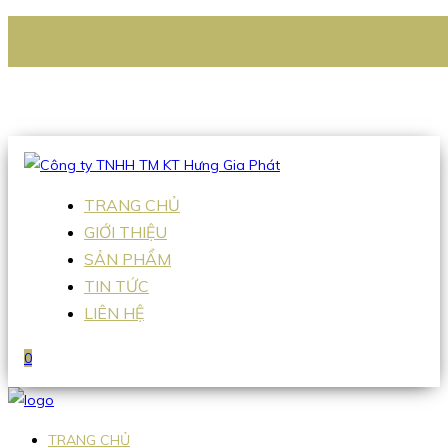
CÔNG TY TNHH TM KT HƯNG GIA PHÁT
Hotline
:
0938 336 079
Email
:
Sales2@hgpvietnam.com
TRANG CHỦ
GIỚI THIỆU
SẢN PHẨM
TIN TỨC
LIÊN HỆ
0
TRANG CHỦ