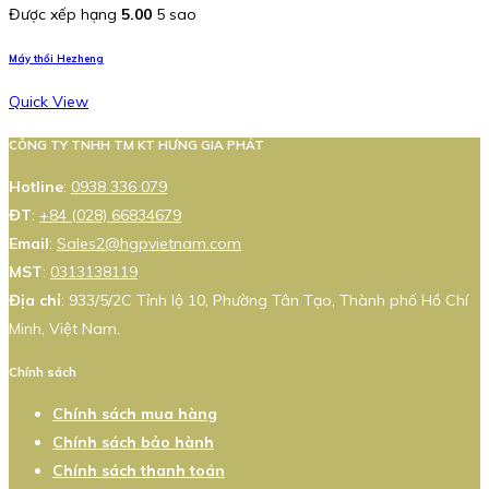
Được xếp hạng
5.00
5 sao
Máy thổi Hezheng
Quick View
CÔNG TY TNHH TM KT HƯNG GIA PHÁT
Hotline
:
0938 336 079
ĐT
:
+84 (028) 66834679
Email
:
Sales2@hgpvietnam.com
MST
:
0313138119
Địa chỉ
: 933/5/2C Tỉnh lộ 10, Phường Tân Tạo, Thành phố Hồ Chí
Minh, Việt Nam.
Chính sách
Chính sách mua hàng
Chính sách bảo hành
Chính sách thanh toán