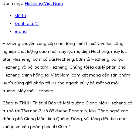
Danh mục:
Hezheng Việt Nam
Mô tả
Đánh giá (1)
Brand
Hezheng chuyên cung cấp các dòng thiết bị xử lý và lọc công
nghiệp chất lượng cao như: máy lọc mạ điện Hezheng, máy lọc
titan Hezheng, bơm cổ dài Hezheng, bơm từ Hezheng, bộ lọc
Hezheng và bộ lọc tấm Hezheng. Chúng tôi là đại lý phân phối
Hezheng chính hãng tại Việt Nam, cam kết mang đến sản phẩm
uy tín cùng giải pháp tối ưu cho ngành xử lý bề mặt và môi
trường. Máy thổi Hezheng
Công ty TNHH Thiết bị Bảo vệ Môi trường Giang Môn Hezheng có
trụ sở tại Tòa nhà 2, số 88 đường Bangmin, Khu Công nghệ cao,
thành phố Giang Môn, tỉnh Quảng Đông, với tổng diện tích nhà
xưởng và văn phòng hơn 4.000 m².