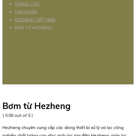
TRANG CHỦ
SẢN PHẨM
HEZHENG VIỆT NAM
BƠM TỪ HEZHENG
Bơm từ Hezheng
( 5.00 out of 5 )
Hezheng chuyên cung cấp các dòng thiết bị xử lý và lọc công
nghiệp chất lượng cao như: máy lọc mạ điện Hezheng, máy lọc