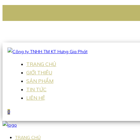
CÔNG TY TNHH TM KT HƯNG GIA PHÁT
Hotline
:
0938 336 079
Email
:
Sales2@hgpvietnam.com
TRANG CHỦ
GIỚI THIỆU
SẢN PHẨM
TIN TỨC
LIÊN HỆ
0
TRANG CHỦ