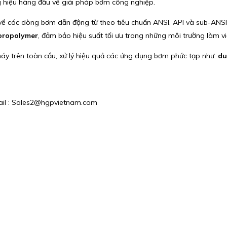
 hiệu hàng đầu về giải pháp bơm công nghiệp.
 về các dòng bơm dẫn động từ theo tiêu chuẩn ANSI, API và sub-ANS
uoropolymer
, đảm bảo hiệu suất tối ưu trong những môi trường làm v
y trên toàn cầu, xử lý hiệu quả các ứng dụng bơm phức tạp như:
du
mail : Sales2@hgpvietnam.com