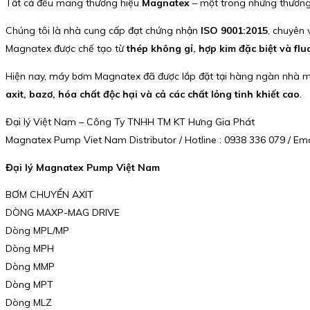
Tất cả đều mang thương hiệu
Magnatex
– một trong những thương
Chúng tôi là nhà cung cấp đạt chứng nhận
ISO 9001:2015
, chuyên
Magnatex được chế tạo từ
thép không gỉ, hợp kim đặc biệt và fl
Hiện nay, máy bơm Magnatex đã được lắp đặt tại hàng ngàn nhà má
axit, bazơ, hóa chất độc hại và cả các chất lỏng tinh khiết cao
.
Đại lý Việt Nam – Công Ty TNHH TM KT Hưng Gia Phát
Magnatex Pump Viet Nam Distributor / Hotline : 0938 336 079 / E
Đại lý Magnatex Pump Việt Nam
BƠM CHUYỂN AXIT
DÒNG MAXP-MAG DRIVE
Dòng MPL/MP
Dòng MPH
Dòng MMP
Dòng MPT
Dòng MLZ