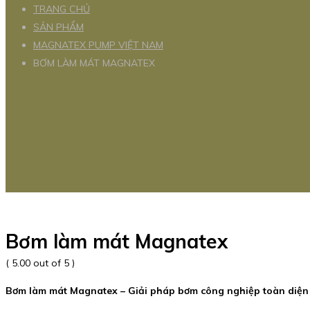
TRANG CHỦ
SẢN PHẨM
MAGNATEX PUMP VIỆT NAM
BƠM LÀM MÁT MAGNATEX
Bơm làm mát Magnatex
( 5.00 out of 5 )
Bơm làm mát Magnatex – Giải pháp bơm công nghiệp toàn diện