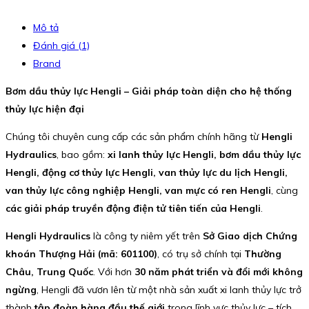
Mô tả
Đánh giá (1)
Brand
Bơm dầu thủy lực Hengli – Giải pháp toàn diện cho hệ thống
thủy lực hiện đại
Chúng tôi chuyên cung cấp các sản phẩm chính hãng từ
Hengli
Hydraulics
, bao gồm:
xi lanh thủy lực Hengli, bơm dầu thủy lực
Hengli, động cơ thủy lực Hengli, van thủy lực du lịch Hengli,
van thủy lực công nghiệp Hengli, van mực có ren Hengli
, cùng
các giải pháp truyền động điện tử tiên tiến của Hengli
.
Hengli Hydraulics
là công ty niêm yết trên
Sở Giao dịch Chứng
khoán Thượng Hải (mã: 601100)
, có trụ sở chính tại
Thường
Châu, Trung Quốc
. Với hơn
30 năm phát triển và đổi mới không
ngừng
, Hengli đã vươn lên từ một nhà sản xuất xi lanh thủy lực trở
thành
tập đoàn hàng đầu thế giới
trong lĩnh vực thủy lực – tích