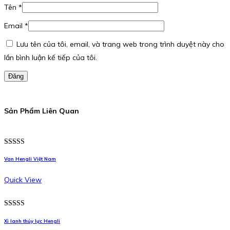
Tên
*
Email
*
Lưu tên của tôi, email, và trang web trong trình duyệt này cho
lần bình luận kế tiếp của tôi.
Đăng
Sản Phẩm Liên Quan
Được xếp
hạng
5.00
5
Van Hengli Việt Nam
sao
Quick View
Được xếp
hạng
5.00
5
Xi lanh thủy lực Hengli
sao