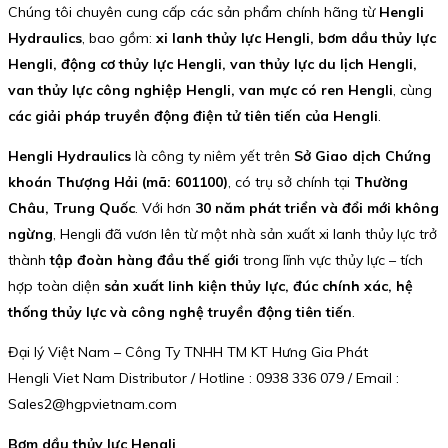
Chúng tôi chuyên cung cấp các sản phẩm chính hãng từ
Hengli
Hydraulics
, bao gồm:
xi lanh thủy lực Hengli, bơm dầu thủy lực
Hengli, động cơ thủy lực Hengli, van thủy lực du lịch Hengli,
van thủy lực công nghiệp Hengli, van mực có ren Hengli
, cùng
các giải pháp truyền động điện tử tiên tiến của Hengli
.
Hengli Hydraulics
là công ty niêm yết trên
Sở Giao dịch Chứng
khoán Thượng Hải (mã: 601100)
, có trụ sở chính tại
Thường
Châu, Trung Quốc
. Với hơn
30 năm phát triển và đổi mới không
ngừng
, Hengli đã vươn lên từ một nhà sản xuất xi lanh thủy lực trở
thành
tập đoàn hàng đầu thế giới
trong lĩnh vực thủy lực – tích
hợp toàn diện
sản xuất linh kiện thủy lực, đúc chính xác, hệ
thống thủy lực và công nghệ truyền động tiên tiến
.
Đại lý Việt Nam – Công Ty TNHH TM KT Hưng Gia Phát
Hengli Viet Nam Distributor / Hotline : 0938 336 079 / Email :
Sales2@hgpvietnam.com
Bơm dầu thủy lực Hengli