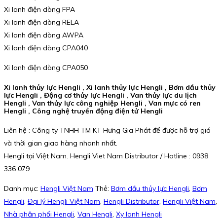
Xi lanh điện dòng FPA
Xi lanh điện dòng RELA
Xi lanh điện dòng AWPA
Xi lanh điện dòng CPA040
Xi lanh điện dòng CPA050
Xi lanh thủy lực Hengli , Xi lanh thủy lực Hengli , Bơm dầu thủy
lực Hengli , Động cơ thủy lực Hengli , Van thủy lực du lịch
Hengli , Van thủy lực công nghiệp Hengli , Van mực có ren
Hengli , Công nghệ truyền động điện tử Hengli
Liên hệ : Công ty TNHH TM KT Hưng Gia Phát để được hỗ trợ giá
và thời gian giao hàng nhanh nhất.
Hengli tại Việt Nam. Hengli Viet Nam Distributor / Hotline : 0938
336 079
Danh mục:
Hengli Việt Nam
Thẻ:
Bơm dầu thủy lực Hengli
,
Bơm
Hengli
,
Đại lý Hengli Việt Nam
,
Hengli Distributor
,
Hengli Việt Nam
,
Nhà phân phối Hengli
,
Van Hengli
,
Xy lanh Hengli