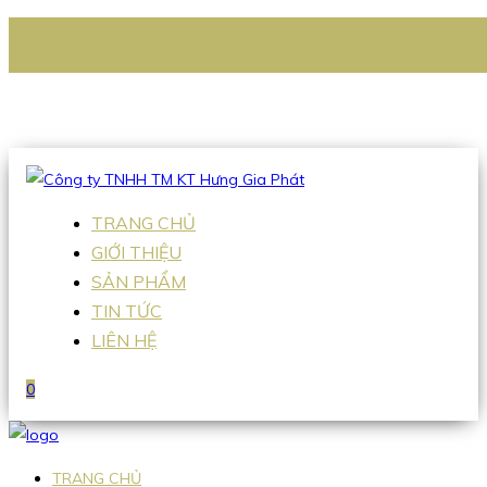
CÔNG TY TNHH TM KT HƯNG GIA PHÁT
Hotline
:
0938 336 079
Email
:
Sales2@hgpvietnam.com
TRANG CHỦ
GIỚI THIỆU
SẢN PHẨM
TIN TỨC
LIÊN HỆ
0
TRANG CHỦ