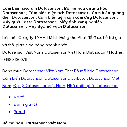
Cảm biến siêu âm Datasensor , Bộ mã hóa quang học
Datasensor , Cảm biến diện tích Datasensor , Cảm biến quang
điện Datasensor , Cảm biến tiệm cận cảm ứng Datasensor ,
Máy quét Laser Datasensor , Máy ảnh công nghiệp
Datasensor , Máy đọc mã vạch Datasensor
Liên hệ : Công ty TNHH TM KT Hưng Gia Phát để được hỗ trợ giá
và thời gian giao hàng nhanh nhất.
Datasensor Việt Nam. Datasensor Viet Nam Distributor / Hotline :
0938 336 079
Danh mục:
Datasensor Việt Nam
Thẻ:
Bộ mã hóa Datasensor
,
Cảm biến Datasensor
,
Datasensor Distributor
,
Datasensor Việt
Nam
,
Đại lý Datasensor Việt Nam
,
Nhà phân phối Datasensor
Mô tả
Đánh giá (1)
Brand
Bộ mã hóa Datasensor Việt Nam