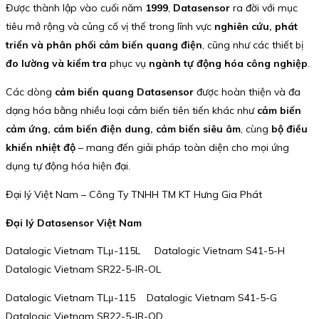
Được thành lập vào cuối năm
1999
,
Datasensor
ra đời với mục
tiêu mở rộng và củng cố vị thế trong lĩnh vực
nghiên cứu, phát
triển và phân phối cảm biến quang điện
, cũng như các thiết bị
đo lường và kiểm tra
phục vụ
ngành tự động hóa công nghiệp
.
Các dòng
cảm biến quang Datasensor
được hoàn thiện và đa
dạng hóa bằng nhiều loại cảm biến tiên tiến khác như
cảm biến
cảm ứng, cảm biến điện dung, cảm biến siêu âm
, cùng
bộ điều
khiển nhiệt độ
– mang đến giải pháp toàn diện cho mọi ứng
dụng tự động hóa hiện đại.
Đại lý Việt Nam – Công Ty TNHH TM KT Hưng Gia Phát
Đại lý Datasensor Việt Nam
Datalogic Vietnam TLμ-115L Datalogic Vietnam S41-5-H
Datalogic Vietnam SR22-5-IR-OL
Datalogic Vietnam TLμ-115 Datalogic Vietnam S41-5-G
Datalogic Vietnam SR22-5-IR-OD