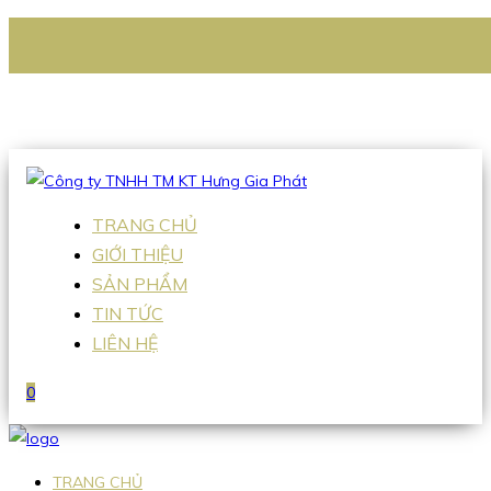
CÔNG TY TNHH TM KT HƯNG GIA PHÁT
Hotline
:
0938 336 079
Email
:
Sales2@hgpvietnam.com
TRANG CHỦ
GIỚI THIỆU
SẢN PHẨM
TIN TỨC
LIÊN HỆ
0
TRANG CHỦ