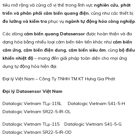
tiêu mở rộng và củng cố vị thế trong lĩnh vực
nghiên cứu, phát
triển và phân phối cảm biến quang điện
, cũng như các thiết bị
đo lường và kiểm tra
phục vụ
ngành tự động hóa công nghiệp
.
Các dòng
cảm biến quang Datasensor
được hoàn thiện và đa
dạng hóa bằng nhiều loại cảm biến tiên tiến khác như
cảm biến
cảm ứng, cảm biến điện dung, cảm biến siêu âm
, cùng
bộ điều
khiển nhiệt độ
– mang đến giải pháp toàn diện cho mọi ứng
dụng tự động hóa hiện đại.
Đại lý Việt Nam – Công Ty TNHH TM KT Hưng Gia Phát
Đại lý Datasensor Việt Nam
Datalogic Vietnam TLμ-115L Datalogic Vietnam S41-5-H
Datalogic Vietnam SR22-5-IR-OL
Datalogic Vietnam TLμ-115 Datalogic Vietnam S41-5-G
Datalogic Vietnam SR22-5-IR-OD