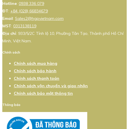
Hotline
:
0938 336 079
ĐT
:
+84 (028) 66834679
Email
:
Sales2@hgpvietnam.com
MST
:
0313138119
Địa chỉ
: 933/5/2C Tỉnh lộ 10, Phường Tân Tạo, Thành phố Hồ Chí
Minh, Việt Nam.
Chính sách
Chính sách mua hàng
Chính sách bảo hành
Chính sách thanh toán
Chính sách vận chuyển và giao nhận
Chính sách bảo mật thông tin
Thông báo