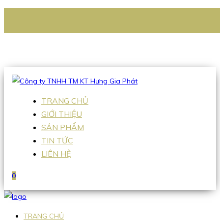
CÔNG TY TNHH TM KT HƯNG GIA PHÁT
Hotline
:
0938 336 079
Email
:
Sales2@hgpvietnam.com
TRANG CHỦ
GIỚI THIỆU
SẢN PHẨM
TIN TỨC
LIÊN HỆ
0
TRANG CHỦ