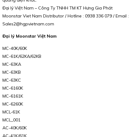
Đại lý Việt Nam – Công Ty TNHH TM KT Hưng Gia Phát
Moonstar Viet Nam Distributor / Hotline : 0938 336 079 / Email :
Sales2@hgpvietnam.com
Đại lý Moonstar Việt Nam
MC-40K/60K
MC-61K/62KA/62KB
MC-63KA
MC-63KB
MC-63KC
MC-6160K
MC-6161K
MC-6260K
MCL-61K
MCL_001
AC-40K/60K
AC-41K/61K