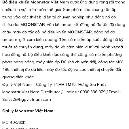
Bộ điều khiển Moonstar Việt Nam
được ứng dụng rộng rãi trong
nhiều lĩnh vực trên toàn thế giới. Sản phẩm của chúng tôi tập
trung vào các thiết bị điện tử chuyên nghiệp như: đồng hồ đo
chiều dài
MOONSTAR
, vôn kế, ampe kế, đồng hồ đo tốc độ dòng
chảy, máy đo tốc độ, bộ điều khiển
MOONSTAR
, đồng hồ đo
ampere-giờ, cảm biến quang điện, cảm biến áp suất, đồng hồ kỹ
thuật số chuyên dụng, máy dò và cảm biến vị trí vải, bánh xe/mã
hóa đồng hồ, bộ điều khiển lực căng thủ công, cảm biến phương
pháp bong bóng, máy biến áp DC (bộ chuyển đổi), công tắc M/Y
485, thiết bị đo dữ liệu, máy đo tốc độ và các thiết bị chuyển đổi
quang điện khác.
Đại lý Việt Nam – Công Ty TNHH TM KT Hưng Gia Phát
Moonstar Viet Nam Distributor / Hotline : 0938 336 079 / Email :
Sales2@hgpvietnam.com
Đại lý Moonstar Việt Nam
MC-40K/60K