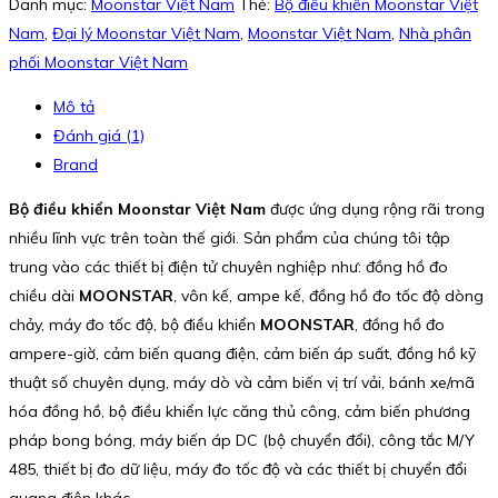
Danh mục:
Moonstar Việt Nam
Thẻ:
Bộ điều khiển Moonstar Việt
Nam
,
Đại lý Moonstar Việt Nam
,
Moonstar Việt Nam
,
Nhà phân
phối Moonstar Việt Nam
Mô tả
Đánh giá (1)
Brand
Bộ điều khiển Moonstar Việt Nam
được ứng dụng rộng rãi trong
nhiều lĩnh vực trên toàn thế giới. Sản phẩm của chúng tôi tập
trung vào các thiết bị điện tử chuyên nghiệp như: đồng hồ đo
chiều dài
MOONSTAR
, vôn kế, ampe kế, đồng hồ đo tốc độ dòng
chảy, máy đo tốc độ, bộ điều khiển
MOONSTAR
, đồng hồ đo
ampere-giờ, cảm biến quang điện, cảm biến áp suất, đồng hồ kỹ
thuật số chuyên dụng, máy dò và cảm biến vị trí vải, bánh xe/mã
hóa đồng hồ, bộ điều khiển lực căng thủ công, cảm biến phương
pháp bong bóng, máy biến áp DC (bộ chuyển đổi), công tắc M/Y
485, thiết bị đo dữ liệu, máy đo tốc độ và các thiết bị chuyển đổi
quang điện khác.