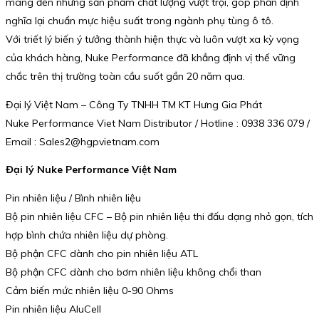
mang đến những sản phẩm chất lượng vượt trội, góp phần định
nghĩa lại chuẩn mực hiệu suất trong ngành phụ tùng ô tô.
Với triết lý biến ý tưởng thành hiện thực và luôn vượt xa kỳ vọng
của khách hàng, Nuke Performance đã khẳng định vị thế vững
chắc trên thị trường toàn cầu suốt gần 20 năm qua.
Đại lý Việt Nam – Công Ty TNHH TM KT Hưng Gia Phát
Nuke Performance Viet Nam Distributor / Hotline : 0938 336 079 /
Email : Sales2@hgpvietnam.com
Đại lý Nuke Performance Việt Nam
Pin nhiên liệu / Bình nhiên liệu
Bộ pin nhiên liệu CFC – Bộ pin nhiên liệu thi đấu dạng nhỏ gọn, tích
hợp bình chứa nhiên liệu dự phòng.
Bộ phận CFC dành cho pin nhiên liệu ATL
Bộ phận CFC dành cho bơm nhiên liệu không chổi than
Cảm biến mức nhiên liệu 0-90 Ohms
Pin nhiên liệu AluCell