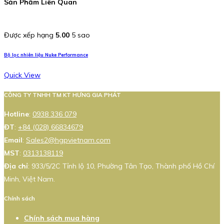
Sản Phẩm Liên Quan
Được xếp hạng
5.00
5 sao
Bộ lọc nhiên liệu Nuke Performance
Quick View
CÔNG TY TNHH TM KT HƯNG GIA PHÁT
Hotline
:
0938 336 079
ĐT
:
+84 (028) 66834679
Email
:
Sales2@hgpvietnam.com
MST
:
0313138119
Địa chỉ
: 933/5/2C Tỉnh lộ 10, Phường Tân Tạo, Thành phố Hồ Chí
Minh, Việt Nam.
Chính sách
Chính sách mua hàng