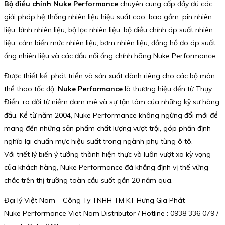
Bộ điều chỉnh Nuke Performance
chuyên cung cấp đầy đủ các
giải pháp hệ thống nhiên liệu hiệu suất cao, bao gồm: pin nhiên
liệu, bình nhiên liệu, bộ lọc nhiên liệu, bộ điều chỉnh áp suất nhiên
liệu, cảm biến mức nhiên liệu, bơm nhiên liệu, đồng hồ đo áp suất,
ống nhiên liệu và các đầu nối ống chính hãng Nuke Performance.
Được thiết kế, phát triển và sản xuất dành riêng cho các bộ môn
thể thao tốc độ,
Nuke Performance
là thương hiệu đến từ Thụy
Điển, ra đời từ niềm đam mê và sự tận tâm của những kỹ sư hàng
đầu. Kể từ năm 2004, Nuke Performance không ngừng đổi mới để
mang đến những sản phẩm chất lượng vượt trội, góp phần định
nghĩa lại chuẩn mực hiệu suất trong ngành phụ tùng ô tô.
Với triết lý biến ý tưởng thành hiện thực và luôn vượt xa kỳ vọng
của khách hàng, Nuke Performance đã khẳng định vị thế vững
chắc trên thị trường toàn cầu suốt gần 20 năm qua.
Đại lý Việt Nam – Công Ty TNHH TM KT Hưng Gia Phát
Nuke Performance Viet Nam Distributor / Hotline : 0938 336 079 /