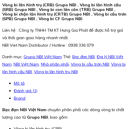
Vòng bi lăn hình trụ (CRB) Grupo NBI , Vòng bi lăn hình cầu
(SRB) Grupo NBI , Vòng bi con lăn côn (TRB) Grupo NBI ,
Vòng bi chặn lăn hình trụ (CRTB) Grupo NBI , Vòng bi cầu trơn
(SPB) Grupo NBI , Vòng bi CF Grupo NBI
Liên hệ : Công ty TNHH TM KT Hưng Gia Phát để được hỗ trợ giá
và thời gian giao hàng nhanh nhất.
NBI Viet Nam Distributor / Hotline : 0938 336 079
Danh mục:
Grupo NBI Việt Nam
Thẻ:
Bạc đạn NBI
,
Đại lý NBI Việt
Nam
,
NBI Việt Nam
,
Nhà phân phối
,
Vòng bi cầu trơn NBI
,
Vòng bi
lăn hình cầu NBI
,
Vòng bi lăn hình trụ NBI
Mô tả
Đánh giá (1)
Brand
Bạc đạn NBI Việt Nam
chuyên phân phối các dòng vòng bi chất
lượng cao từ
Grupo NBI
, bao gồm:
Vòng bi lăn hình trụ (CRB)