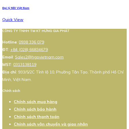
Đại lý NBI Việt Nam
Quick View
CÔNG TY TNHH TM KT HƯNG GIA PHÁT
Hotline
:
0938 336 079
ĐT
:
+84 (028) 66834679
Email
:
Sales2@hgpvietnam.com
MST
:
0313138119
Địa chỉ
: 933/5/2C Tỉnh lộ 10, Phường Tân Tạo, Thành phố Hồ Chí
Minh, Việt Nam.
Chính sách
Chính sách mua hàng
Chính sách bảo hành
Chính sách thanh toán
Chính sách vận chuyển và giao nhận