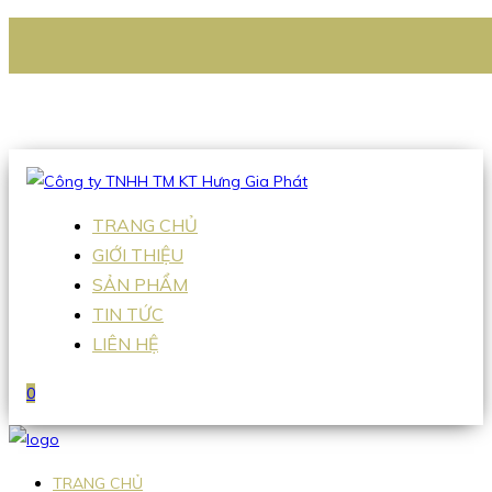
CÔNG TY TNHH TM KT HƯNG GIA PHÁT
Hotline
:
0938 336 079
Email
:
Sales2@hgpvietnam.com
TRANG CHỦ
GIỚI THIỆU
SẢN PHẨM
TIN TỨC
LIÊN HỆ
0
TRANG CHỦ