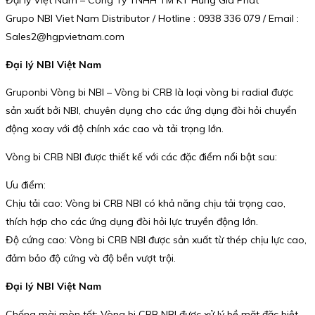
Đại lý Việt Nam – Công Ty TNHH TM KT Hưng Gia Phát
Grupo NBI Viet Nam Distributor / Hotline : 0938 336 079 / Email :
Sales2@hgpvietnam.com
Đại lý NBI Việt Nam
Gruponbi Vòng bi NBI – Vòng bi CRB là loại vòng bi radial được
sản xuất bởi NBI, chuyên dụng cho các ứng dụng đòi hỏi chuyển
động xoay với độ chính xác cao và tải trọng lớn.
Vòng bi CRB NBI được thiết kế với các đặc điểm nổi bật sau:
Ưu điểm:
Chịu tải cao: Vòng bi CRB NBI có khả năng chịu tải trọng cao,
thích hợp cho các ứng dụng đòi hỏi lực truyền động lớn.
Độ cứng cao: Vòng bi CRB NBI được sản xuất từ thép chịu lực cao,
đảm bảo độ cứng và độ bền vượt trội.
Đại lý NBI Việt Nam
Chống mài mòn tốt: Vòng bi CRB NBI được xử lý bề mặt đặc biệt,