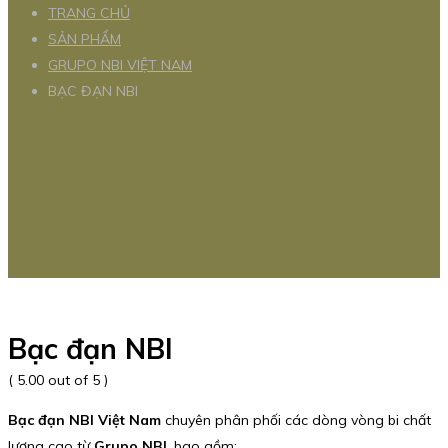
TRANG CHỦ
SẢN PHẨM
GRUPO NBI VIỆT NAM
BẠC ĐẠN NBI
Bạc đạn NBI
( 5.00 out of 5 )
Bạc đạn NBI Việt Nam
chuyên phân phối các dòng vòng bi chất
lượng cao từ
Grupo NBI
, bao gồm: