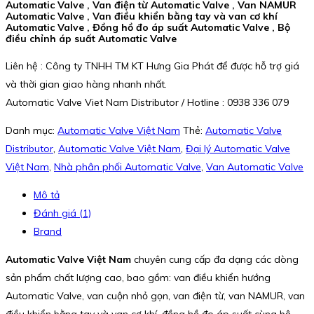
Automatic Valve , Van điện từ Automatic Valve , Van NAMUR
Automatic Valve , Van điều khiển bằng tay và van cơ khí
Automatic Valve , Đồng hồ đo áp suất Automatic Valve , Bộ
điều chỉnh áp suất Automatic Valve
Liên hệ : Công ty TNHH TM KT Hưng Gia Phát để được hỗ trợ giá
và thời gian giao hàng nhanh nhất.
Automatic Valve Viet Nam Distributor / Hotline : 0938 336 079
Danh mục:
Automatic Valve Việt Nam
Thẻ:
Automatic Valve
Distributor
,
Automatic Valve Việt Nam
,
Đại lý Automatic Valve
Việt Nam
,
Nhà phân phối Automatic Valve
,
Van Automatic Valve
Mô tả
Đánh giá (1)
Brand
Automatic Valve Việt Nam
chuyên cung cấp đa dạng các dòng
sản phẩm chất lượng cao, bao gồm: van điều khiển hướng
Automatic Valve, van cuộn nhỏ gọn, van điện từ, van NAMUR, van