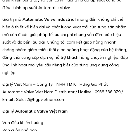
điều khiển bằng tay và van cơ khí, đồng hồ đo áp suất cùng bộ
điều chỉnh áp suất Automatic Valve.
Giá trị mà
Automatic Valve Industrial
mang đến không chỉ thể
hiện ở thiết kế hiện đại và chất lượng vượt trội của từng sản phẩm,
mà còn ở các giải pháp tối ưu chi phí nhưng vẫn đảm bảo hiệu
suất và độ bền lâu dài. Chúng tôi cam kết giao hàng nhanh
chóng nhằm giảm thiểu thời gian ngừng hoạt động của hệ thống,
đồng thời cung cấp dịch vụ hỗ trợ khách hàng chuyên nghiệp, đáp
ứng linh hoạt mọi yêu cầu riêng biệt của từng ứng dụng công
nghiệp.
Đại lý Việt Nam – Công Ty TNHH TM KT Hưng Gia Phát
Automatic Valve Viet Nam Distributor / Hotline : 0938 336 079 /
Email : Sales2@hgpvietnam.com
Đại lý Automatic Valve Việt Nam
Van điều khiển hướng
Van cuộn nhỏ gọn