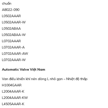
chuẩn
A8022-090
L0502AAAR
L0502AAAR-W
L0502ABAA
L0502ABAA-W
L0702AAAR
L0702AAAR-A
L0702AAAR-AW
L0702AAAR-W
Automatic Valve Việt Nam
Van điều khiển khí nén dòng L nhỏ gọn – Nhiệt độ thấp
H1004GAAR
L2004AAAR-K
L2004AAAR-KW
L4505AAAR-K