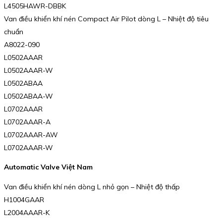
L4505HAWR-DBBK
Van điều khiển khí nén Compact Air Pilot dòng L – Nhiệt độ tiêu
chuẩn
A8022-090
L0502AAAR
L0502AAAR-W
L0502ABAA
L0502ABAA-W
L0702AAAR
L0702AAAR-A
L0702AAAR-AW
L0702AAAR-W
Automatic Valve Việt Nam
Van điều khiển khí nén dòng L nhỏ gọn – Nhiệt độ thấp
H1004GAAR
L2004AAAR-K