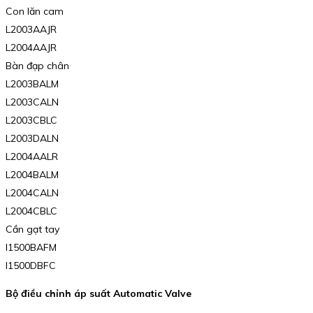
Con lăn cam
L2003AAJR
L2004AAJR
Bàn đạp chân
L2003BALM
L2003CALN
L2003CBLC
L2003DALN
L2004AALR
L2004BALM
L2004CALN
L2004CBLC
Cần gạt tay
I1500BAFM
I1500DBFC
Bộ điều chỉnh áp suất Automatic Valve