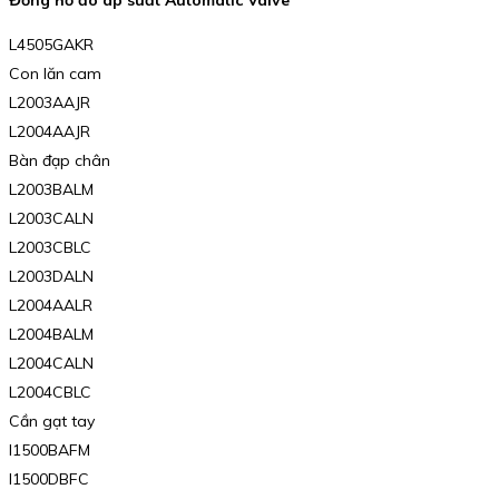
Đồng hồ đo áp suất Automatic Valve
L4505GAKR
Con lăn cam
L2003AAJR
L2004AAJR
Bàn đạp chân
L2003BALM
L2003CALN
L2003CBLC
L2003DALN
L2004AALR
L2004BALM
L2004CALN
L2004CBLC
Cần gạt tay
I1500BAFM
I1500DBFC