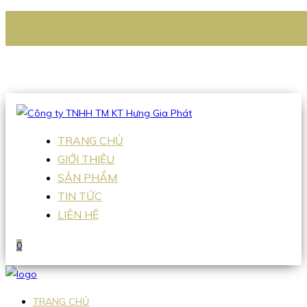
CÔNG TY TNHH TM KT HƯNG GIA PHÁT
Hotline
:
0938 336 079
Email
:
Sales2@hgpvietnam.com
TRANG CHỦ
GIỚI THIỆU
SẢN PHẨM
TIN TỨC
LIÊN HỆ
0
TRANG CHỦ