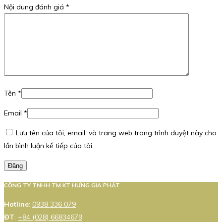
Nội dung đánh giá
*
Tên
*
Email
*
Lưu tên của tôi, email, và trang web trong trình duyệt này cho
lần bình luận kế tiếp của tôi.
Đăng
CÔNG TY TNHH TM KT HƯNG GIA PHÁT
Hotline
:
0938 336 079
ĐT
:
+84 (028) 66834679