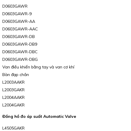
D0603GAWR
D0603GAWR-9
D0603GAWR-AA
D0603GAWR-AAC
D0603GAWR-DB
D0603GAWR-DB9
D0603GAWR-DBC
D0603GAWR-DBG
Van điều khiển bằng tay và van cơ khí
Bàn đạp chân
L2003AAKR
L2003GAKR
L2004AAKR
L2004GAKR
Đồng hồ đo áp suất Automatic Valve
L4505GAKR