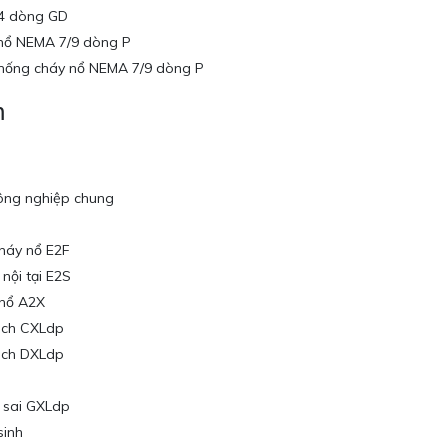
 4 dòng GD
 nổ NEMA 7/9 dòng P
chống cháy nổ NEMA 7/9 dòng P
m
công nghiệp chung
cháy nổ E2F
nội tại E2S
 nổ A2X
lệch CXLdp
lệch DXLdp
i sai GXLdp
sinh