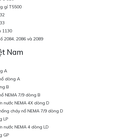
g gỉ T5500
032
033
h 1130
số 2084, 2086 và 2089
iệt Nam
ng A
 nổ dòng A
ng B
 nổ NEMA 7/9 dòng B
kín nước NEMA 4X dòng D
chống cháy nổ NEMA 7/9 dòng D
g LP
kín nước NEMA 4 dòng LD
ng GP