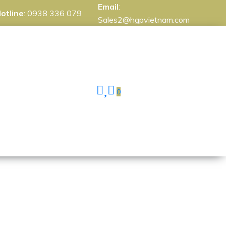
Email
:
otline
:
0938 336 079
Sales2@hgpvietnam.com
0