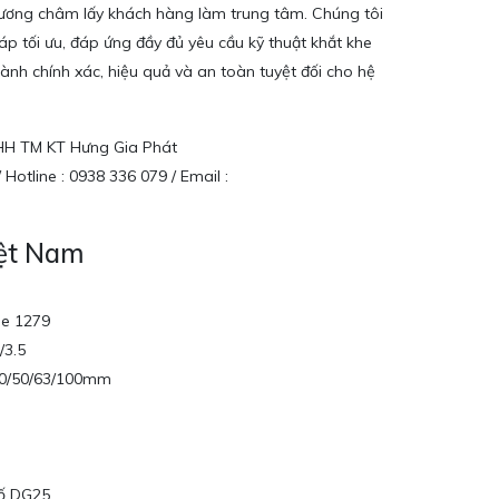
ương châm lấy khách hàng làm trung tâm. Chúng tôi
p tối ưu, đáp ứng đầy đủ yêu cầu kỹ thuật khắt khe
nh chính xác, hiệu quả và an toàn tuyệt đối cho hệ
NHH TM KT Hưng Gia Phát
 Hotline : 0938 336 079 / Email :
iệt Nam
ge 1279
/3.5
40/50/63/100mm
số DG25