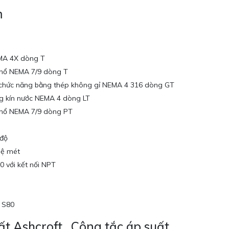
m
EMA 4X dòng T
 nổ NEMA 7/9 dòng T
a chức năng bằng thép không gỉ NEMA 4 316 dòng GT
ng kín nước NEMA 4 dòng LT
 nổ NEMA 7/9 dòng PT
 độ
hệ mét
0 với kết nối NPT
n S80
t Ashcroft , Công tắc áp suất