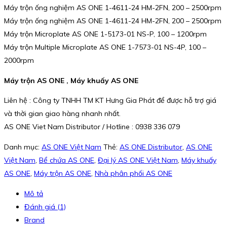
Máy trộn ống nghiệm AS ONE 1-4611-24 HM-2FN, 200 – 2500rpm
Máy trộn ống nghiệm AS ONE 1-4611-24 HM-2FN, 200 – 2500rpm
Máy trộn Microplate AS ONE 1-5173-01 NS-P, 100 – 1200rpm
Máy trộn Multiple Microplate AS ONE 1-7573-01 NS-4P, 100 –
2000rpm
Máy trộn AS ONE , Máy khuấy AS ONE
Liên hệ : Công ty TNHH TM KT Hưng Gia Phát để được hỗ trợ giá
và thời gian giao hàng nhanh nhất.
AS ONE Viet Nam Distributor / Hotline : 0938 336 079
Danh mục:
AS ONE Việt Nam
Thẻ:
AS ONE Distributor
,
AS ONE
Việt Nam
,
Bể chứa AS ONE
,
Đại lý AS ONE Việt Nam
,
Máy khuấy
AS ONE
,
Máy trộn AS ONE
,
Nhà phân phối AS ONE
Mô tả
Đánh giá (1)
Brand