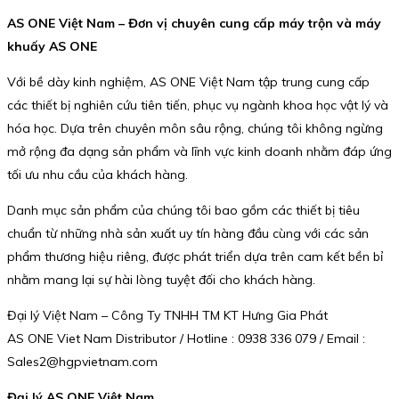
AS ONE Việt Nam – Đơn vị chuyên cung cấp máy trộn và máy
khuấy AS ONE
Với bề dày kinh nghiệm, AS ONE Việt Nam tập trung cung cấp
các thiết bị nghiên cứu tiên tiến, phục vụ ngành khoa học vật lý và
hóa học. Dựa trên chuyên môn sâu rộng, chúng tôi không ngừng
mở rộng đa dạng sản phẩm và lĩnh vực kinh doanh nhằm đáp ứng
tối ưu nhu cầu của khách hàng.
Danh mục sản phẩm của chúng tôi bao gồm các thiết bị tiêu
chuẩn từ những nhà sản xuất uy tín hàng đầu cùng với các sản
phẩm thương hiệu riêng, được phát triển dựa trên cam kết bền bỉ
nhằm mang lại sự hài lòng tuyệt đối cho khách hàng.
Đại lý Việt Nam – Công Ty TNHH TM KT Hưng Gia Phát
AS ONE Viet Nam Distributor / Hotline : 0938 336 079 / Email :
Sales2@hgpvietnam.com
Đại lý AS ONE Việt Nam