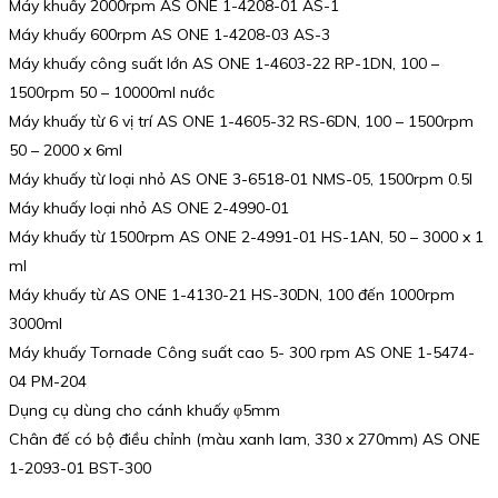
Máy khuấy 2000rpm AS ONE 1-4208-01 AS-1
Máy khuấy 600rpm AS ONE 1-4208-03 AS-3
Máy khuấy công suất lớn AS ONE 1-4603-22 RP-1DN, 100 –
1500rpm 50 – 10000ml nước
Máy khuấy từ 6 vị trí AS ONE 1-4605-32 RS-6DN, 100 – 1500rpm
50 – 2000 x 6ml
Máy khuấy từ loại nhỏ AS ONE 3-6518-01 NMS-05, 1500rpm 0.5l
Máy khuấy loại nhỏ AS ONE 2-4990-01
Máy khuấy từ 1500rpm AS ONE 2-4991-01 HS-1AN, 50 – 3000 x 1
ml
Máy khuấy từ AS ONE 1-4130-21 HS-30DN, 100 đến 1000rpm
3000ml
Máy khuấy Tornade Công suất cao 5- 300 rpm AS ONE 1-5474-
04 PM-204
Dụng cụ dùng cho cánh khuấy φ5mm
Chân đế có bộ điều chỉnh (màu xanh lam, 330 x 270mm) AS ONE
1-2093-01 BST-300