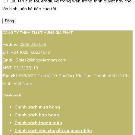
Lưu tên của tôi, email, và trang web trong trình duyệt này cho
lần bình luận kế tiếp của tôi.
Đăng
CÔNG TY TNHH TM KT HƯNG GIA PHÁT
Hotline
:
0938 336 079
ĐT
:
+84 (028) 66834679
Email
:
Sales2@hgpvietnam.com
MST
:
0313138119
Địa chỉ
: 933/5/2C Tỉnh lộ 10, Phường Tân Tạo, Thành phố Hồ Chí
Minh, Việt Nam.
Chính sách
Chính sách mua hàng
Chính sách bảo hành
Chính sách thanh toán
Chính sách vận chuyển và giao nhận