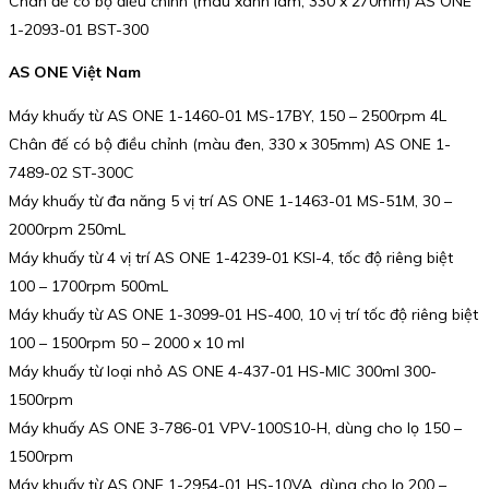
Chân đế có bộ điều chỉnh (màu xanh lam, 330 x 270mm) AS ONE
1-2093-01 BST-300
AS ONE Việt Nam
Máy khuấy từ AS ONE 1-1460-01 MS-17BY, 150 – 2500rpm 4L
Chân đế có bộ điều chỉnh (màu đen, 330 x 305mm) AS ONE 1-
7489-02 ST-300C
Máy khuấy từ đa năng 5 vị trí AS ONE 1-1463-01 MS-51M, 30 –
2000rpm 250mL
Máy khuấy từ 4 vị trí AS ONE 1-4239-01 KSI-4, tốc độ riêng biệt
100 – 1700rpm 500mL
Máy khuấy từ AS ONE 1-3099-01 HS-400, 10 vị trí tốc độ riêng biệt
100 – 1500rpm 50 – 2000 x 10 ml
Máy khuấy từ loại nhỏ AS ONE 4-437-01 HS-MIC 300ml 300-
1500rpm
Máy khuấy AS ONE 3-786-01 VPV-100S10-H, dùng cho lọ 150 –
1500rpm
Máy khuấy từ AS ONE 1-2954-01 HS-10VA, dùng cho lọ 200 –