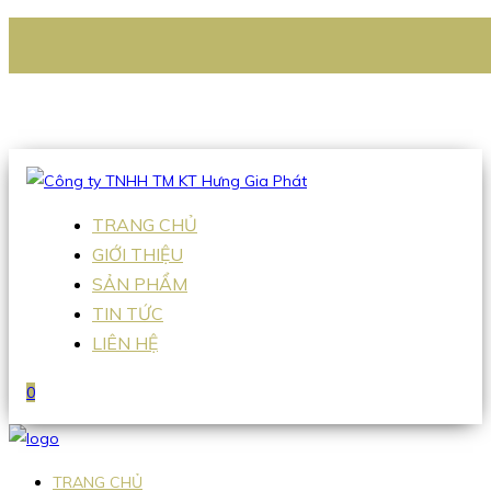
CÔNG TY TNHH TM KT HƯNG GIA PHÁT
Hotline
:
0938 336 079
Email
:
Sales2@hgpvietnam.com
TRANG CHỦ
GIỚI THIỆU
SẢN PHẨM
TIN TỨC
LIÊN HỆ
0
TRANG CHỦ