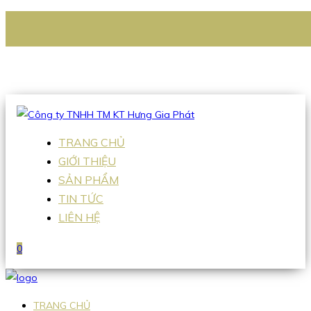
CÔNG TY TNHH TM KT HƯNG GIA PHÁT
Hotline
:
0938 336 079
Email
:
Sales2@hgpvietnam.com
TRANG CHỦ
GIỚI THIỆU
SẢN PHẨM
TIN TỨC
LIÊN HỆ
0
TRANG CHỦ