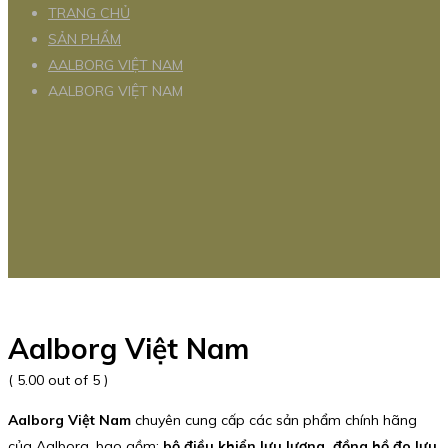
TRANG CHỦ
SẢN PHẨM
AALBORG VIỆT NAM
AALBORG VIỆT NAM
Aalborg Việt Nam
( 5.00 out of 5 )
Aalborg Việt Nam
chuyên cung cấp các sản phẩm chính hãng
của Aalborg, bao gồm:
bộ điều khiển lưu lượng, đồng hồ đo lưu