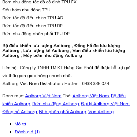
Bơm nhu động tốc độ cố định TPU FX
Đầu bơm nhu động TPU
Bơm tốc độ điều chỉnh TPU AD
Bơm tốc độ điều chỉnh TPU RP
Bơm nhu động phân phối TPU DP
Bộ điều khiển lưu lượng Aalborg , Đồng hồ đo lưu lượng
Aalborg , Lưu lượng kế Aalborg , Van điều khiển lưu lượng
Aalborg , Máy bơm nhu động Aalborg
Liên hệ : Công ty TNHH TM KT Hưng Gia Phát để được hỗ trợ giá
và thời gian giao hàng nhanh nhất.
Aalborg Viet Nam Distributor / Hotline : 0938 336 079
Danh mục:
Aalborg Việt Nam
Thẻ:
Aalborg Việt Nam
,
Bộ điều
khiển Aalborg
,
Bơm nhu động Aalborg
,
Đại lý Aalborg Việt Nam
,
Đồng hồ Aalborg
,
Nhà phân phối Aalborg
,
Van Aalborg
Mô tả
Đánh giá (1)