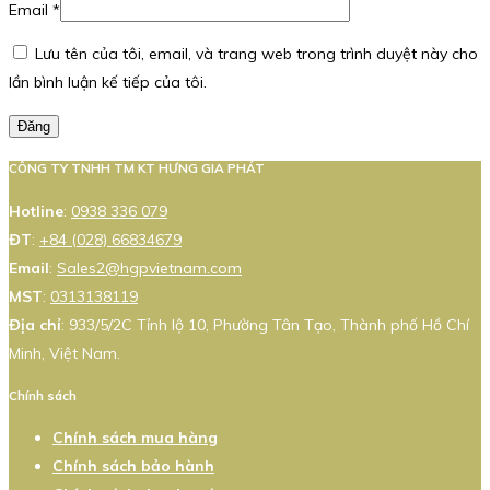
Email
*
Lưu tên của tôi, email, và trang web trong trình duyệt này cho
lần bình luận kế tiếp của tôi.
Đăng
CÔNG TY TNHH TM KT HƯNG GIA PHÁT
Hotline
:
0938 336 079
ĐT
:
+84 (028) 66834679
Email
:
Sales2@hgpvietnam.com
MST
:
0313138119
Địa chỉ
: 933/5/2C Tỉnh lộ 10, Phường Tân Tạo, Thành phố Hồ Chí
Minh, Việt Nam.
Chính sách
Chính sách mua hàng
Chính sách bảo hành