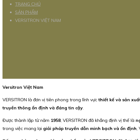
TRANG CHỦ
SẢN PHẨM
VERSITRON VIỆT NAM
Versitron Việt Nam
VERSITRON là đơn vị tiên phong trong lĩnh vực
thiết kế và sản xuấ
truyền thông ổn định và đáng tin cậy
.
Được thành lập từ năm
1958
, VERSITRON đã khẳng định vị thế là
n
trong việc mang lại
giải pháp truyền dẫn minh bạch và ổn định
,