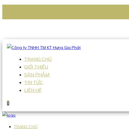
CÔNG TY TNHH TM KT HƯNG GIA PHÁT
Hotline
:
0938 336 079
Email
:
Sales2@hgpvietnam.com
TRANG CHỦ
GIỚI THIỆU
SẢN PHẨM
TIN TỨC
LIÊN HỆ
0
TRANG CHỦ