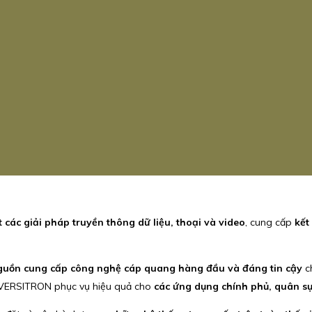
t các giải pháp truyền thông dữ liệu, thoại và video
, cung cấp
kết
guồn cung cấp công nghệ cáp quang hàng đầu và đáng tin cậy
ch
 VERSITRON phục vụ hiệu quả cho
các ứng dụng chính phủ, quân s