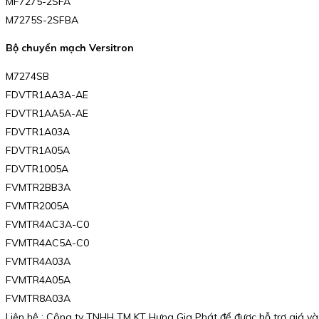
MF7275-2SFA
M7275S-2SFBA
Bộ chuyển mạch Versitron
M7274SB
FDVTR1AA3A-AE
FDVTR1AA5A-AE
FDVTR1A03A
FDVTR1A05A
FDVTR1005A
FVMTR2BB3A
FVMTR2005A
FVMTR4AC3A-C0
FVMTR4AC5A-C0
FVMTR4A03A
FVMTR4A05A
FVMTR8A03A
Liên hệ : Công ty TNHH TM KT Hưng Gia Phát để được hỗ trợ giá và