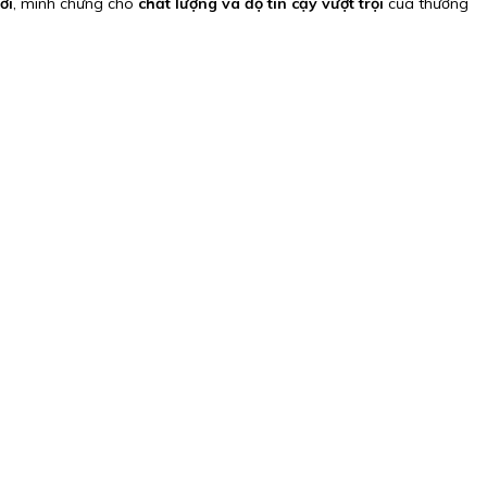
ới
, minh chứng cho
chất lượng và độ tin cậy vượt trội
của thương