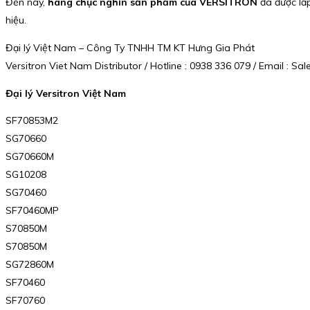
Đến nay,
hàng chục nghìn sản phẩm của VERSITRON
đã được lắ
hiệu.
Đại lý Việt Nam – Công Ty TNHH TM KT Hưng Gia Phát
Versitron Viet Nam Distributor / Hotline : 0938 336 079 / Email :
Đại lý Versitron Việt Nam
SF70853M2
SG70660
SG70660M
SG10208
SG70460
SF70460MP
S70850M
S70850M
SG72860M
SF70460
SF70760