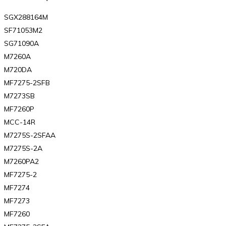
SGX288164M
SF71053M2
SG71090A
M7260A
M720DA
MF7275-2SFB
M7273SB
MF7260P
MCC-14R
M7275S-2SFAA
M7275S-2A
M7260PA2
MF7275-2
MF7274
MF7273
MF7260