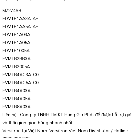
M7274SB
FDVTR1AA3A-AE
FDVTR1AA5A-AE
FDVTR1A03A
FDVTR1A05A
FDVTR1005A
FVMTR2BB3A
FVMTR2005A
FVMTR4AC3A-C0
FVMTR4AC5A-C0
FVMTR4A03A
FVMTR4A05A
FVMTR8A03A
Liên hệ : Công ty TNHH TM KT Hưng Gia Phát để được hỗ trợ giá
và thời gian giao hàng nhanh nhất.
Versitron tại Việt Nam. Versitron Viet Nam Distributor / Hotline :