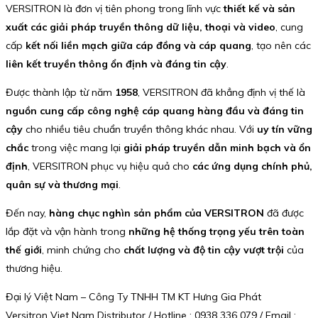
VERSITRON là đơn vị tiên phong trong lĩnh vực
thiết kế và sản
xuất các giải pháp truyền thông dữ liệu, thoại và video
, cung
cấp
kết nối liền mạch giữa cáp đồng và cáp quang
, tạo nên các
liên kết truyền thông ổn định và đáng tin cậy
.
Được thành lập từ năm
1958
, VERSITRON đã khẳng định vị thế là
nguồn cung cấp công nghệ cáp quang hàng đầu và đáng tin
cậy
cho nhiều tiêu chuẩn truyền thông khác nhau. Với
uy tín vững
chắc
trong việc mang lại
giải pháp truyền dẫn minh bạch và ổn
định
, VERSITRON phục vụ hiệu quả cho
các ứng dụng chính phủ,
quân sự và thương mại
.
Đến nay,
hàng chục nghìn sản phẩm của VERSITRON
đã được
lắp đặt và vận hành trong
những hệ thống trọng yếu trên toàn
thế giới
, minh chứng cho
chất lượng và độ tin cậy vượt trội
của
thương hiệu.
Đại lý Việt Nam – Công Ty TNHH TM KT Hưng Gia Phát
Versitron Viet Nam Distributor / Hotline : 0938 336 079 / Email :