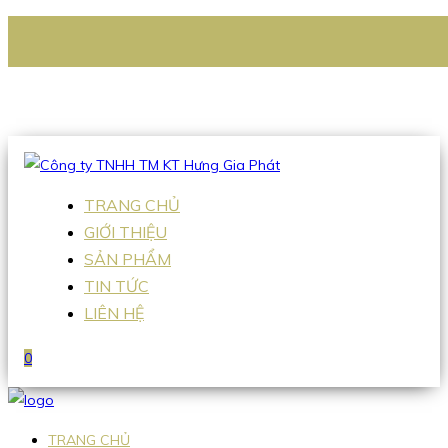
CÔNG TY TNHH TM KT HƯNG GIA PHÁT
Hotline
:
0938 336 079
Email
:
Sales2@hgpvietnam.com
TRANG CHỦ
GIỚI THIỆU
SẢN PHẨM
TIN TỨC
LIÊN HỆ
0
TRANG CHỦ