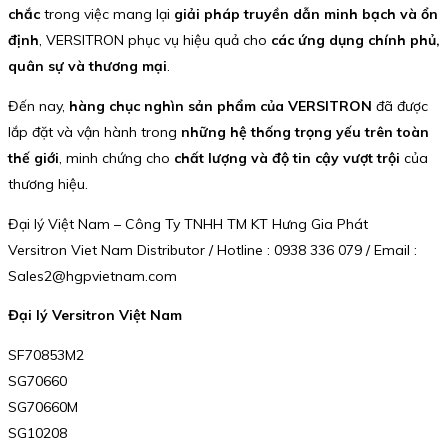
chắc
trong việc mang lại
giải pháp truyền dẫn minh bạch và ổn
định
, VERSITRON phục vụ hiệu quả cho
các ứng dụng chính phủ,
quân sự và thương mại
.
Đến nay,
hàng chục nghìn sản phẩm của VERSITRON
đã được
lắp đặt và vận hành trong
những hệ thống trọng yếu trên toàn
thế giới
, minh chứng cho
chất lượng và độ tin cậy vượt trội
của
thương hiệu.
Đại lý Việt Nam – Công Ty TNHH TM KT Hưng Gia Phát
Versitron Viet Nam Distributor / Hotline : 0938 336 079 / Email :
Sales2@hgpvietnam.com
Đại lý Versitron Việt Nam
SF70853M2
SG70660
SG70660M
SG10208