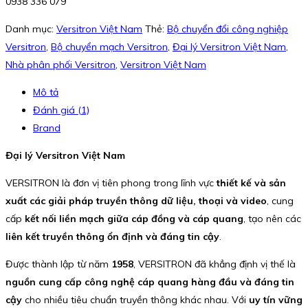
0938 336 079
Danh mục:
Versitron Việt Nam
Thẻ:
Bộ chuyển đổi công nghiệp
Versitron
,
Bộ chuyển mạch Versitron
,
Đại lý Versitron Việt Nam
,
Nhà phân phối Versitron
,
Versitron Việt Nam
Mô tả
Đánh giá (1)
Brand
Đại lý Versitron Việt Nam
VERSITRON là đơn vị tiên phong trong lĩnh vực
thiết kế và sản
xuất các giải pháp truyền thông dữ liệu, thoại và video
, cung
cấp
kết nối liền mạch giữa cáp đồng và cáp quang
, tạo nên các
liên kết truyền thông ổn định và đáng tin cậy
.
Được thành lập từ năm
1958
, VERSITRON đã khẳng định vị thế là
nguồn cung cấp công nghệ cáp quang hàng đầu và đáng tin
cậy
cho nhiều tiêu chuẩn truyền thông khác nhau. Với
uy tín vững