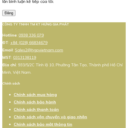
lần bình luận kế tiếp của tôi.
Đăng
CÔNG TY TNHH TM KT HƯNG GIA PHÁT
Hotline
:
0938 336 079
ĐT
:
+84 (028) 66834679
Email
:
Sales2@hgpvietnam.com
MST
:
0313138119
Địa chỉ
: 933/5/2C Tỉnh lộ 10, Phường Tân Tạo, Thành phố Hồ Chí
Minh, Việt Nam.
Chính sách
Chính sách mua hàng
Chính sách bảo hành
Chính sách thanh toán
Chính sách vận chuyển và giao nhận
Chính sách bảo mật thông tin