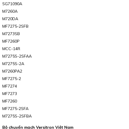
SG71090A
M7260A
M720DA
MF7275-2SFB
M7273SB
MF7260P
MCC-14R
M7275S-2SFAA
M7275S-2A
M7260PA2
MF7275-2
MF7274
MF7273
MF7260
MF7275-2SFA
M7275S-2SFBA
Bộ chuyển mạch Versitron Việt Nam