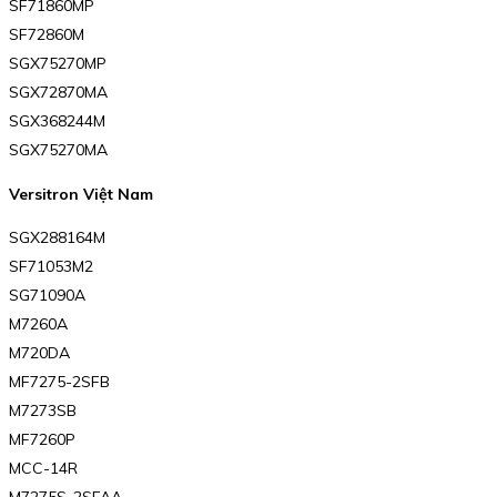
SF71860MP
SF72860M
SGX75270MP
SGX72870MA
SGX368244M
SGX75270MA
Versitron Việt Nam
SGX288164M
SF71053M2
SG71090A
M7260A
M720DA
MF7275-2SFB
M7273SB
MF7260P
MCC-14R