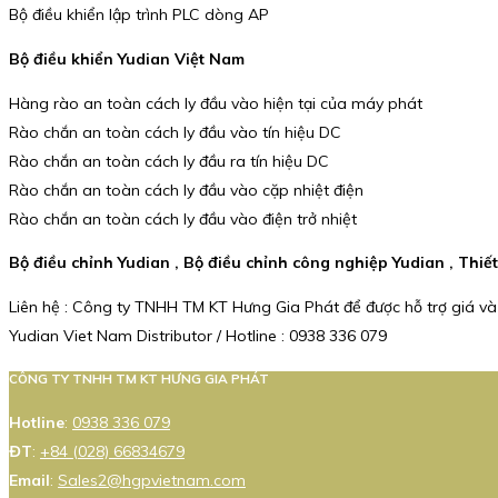
Bộ điều khiển lập trình PLC dòng AP
Bộ điều khiển Yudian Việt Nam
Hàng rào an toàn cách ly đầu vào hiện tại của máy phát
Rào chắn an toàn cách ly đầu vào tín hiệu DC
Rào chắn an toàn cách ly đầu ra tín hiệu DC
Rào chắn an toàn cách ly đầu vào cặp nhiệt điện
Rào chắn an toàn cách ly đầu vào điện trở nhiệt
Bộ điều chỉnh Yudian , Bộ điều chỉnh công nghiệp Yudian , Thiế
Liên hệ : Công ty TNHH TM KT Hưng Gia Phát để được hỗ trợ giá và
Yudian Viet Nam Distributor / Hotline : 0938 336 079
CÔNG TY TNHH TM KT HƯNG GIA PHÁT
Hotline
:
0938 336 079
ĐT
:
+84 (028) 66834679
Email
:
Sales2@hgpvietnam.com