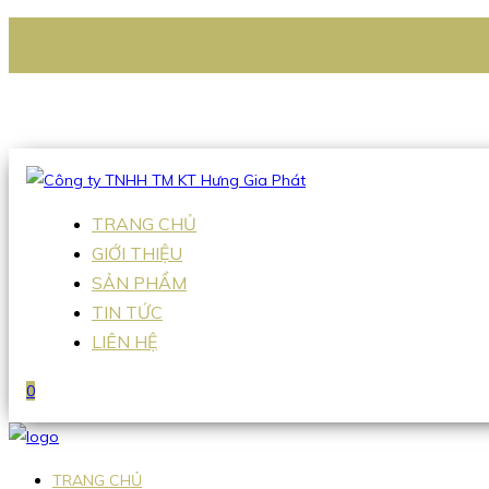
CÔNG TY TNHH TM KT HƯNG GIA PHÁT
Hotline
:
0938 336 079
Email
:
Sales2@hgpvietnam.com
TRANG CHỦ
GIỚI THIỆU
SẢN PHẨM
TIN TỨC
LIÊN HỆ
0
TRANG CHỦ