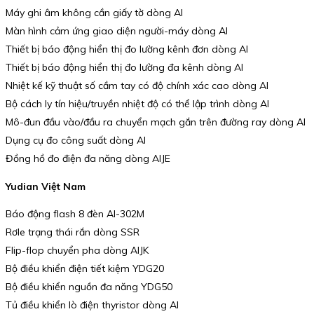
Máy ghi âm không cần giấy tờ dòng AI
Màn hình cảm ứng giao diện người-máy dòng AI
Thiết bị báo động hiển thị đo lường kênh đơn dòng AI
Thiết bị báo động hiển thị đo lường đa kênh dòng AI
Nhiệt kế kỹ thuật số cầm tay có độ chính xác cao dòng AI
Bộ cách ly tín hiệu/truyền nhiệt độ có thể lập trình dòng AI
Mô-đun đầu vào/đầu ra chuyển mạch gắn trên đường ray dòng AI
Dụng cụ đo công suất dòng AI
Đồng hồ đo điện đa năng dòng AIJE
Yudian Việt Nam
Báo động flash 8 đèn AI-302M
Rơle trạng thái rắn dòng SSR
Flip-flop chuyển pha dòng AIJK
Bộ điều khiển điện tiết kiệm YDG20
Bộ điều khiển nguồn đa năng YDG50
Tủ điều khiển lò điện thyristor dòng AI