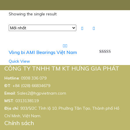
Showing the single result
Vòng bi AMI Bearings Việt Nam
Được xếp
Quick View
hạng
5.00
5
sao
CÔNG TY TNHH TM KT HƯNG GIA PHÁT
Hotline
:
0938 336 079
ĐT
:
+84 (028) 66834679
Email
:
Sales2@hgpvietnam.com
MST
:
0313138119
Địa chỉ
: 933/5/2C Tỉnh lộ 10, Phường Tân Tạo, Thành phố Hồ
Chí Minh, Việt Nam.
Chính sách