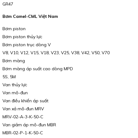
GR47
Bơm Camel-CML Việt Nam
Bơm piston
Bơm piston thủy lực
Bơm piston trục dòng V
V8, V10, V12, V15, V18, V23, V25, V38, V42, V50, V70
Bơm màng
Bơm màng áp suất cao dòng MPD
5S, 5M
Van thủy lực
Van mô-đun
Van điều khiển áp suất
Van xả mô-đun MRV
MRV-02-A-3-K-50-C
Van giảm áp mô-đun MBR
MBR-02-P-1-K-50-C