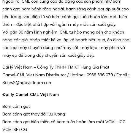
Ngoài ra, CML còn cung cấp đa dạng các sản phẩm như bơm
cánh gạt, bơm bánh răng ngoài, bánh răng cánh gạt áp suất cao
bên trong, van điện từ và bơm cánh gạt tuần hoàn làm mát biến
thiên – đặc biệt phù hợp với ngành máy móc sản xuất giày.
Với gần 30 năm kinh nghiệm, CML tự hào mang đến cho khách
hàng các giải pháp thiết kế và lập kế hoạch hiệu quả, ổn định cho
các loại máy chuyên dụng như máy cắt, máy kẹp, máy phun và
máy ép đế trong dây chuyền sản xuất giày dép.
Đại lý Việt Nam – Công Ty TNHH TM KT Hưng Gia Phát
Camel-CML Viet Nam Distributor / Hotline : 0938 336 079 / Email :
Sales2@hgpvietnam.com
Đại lý Camel-CML Việt Nam
Bơm cánh gạt
Bơm cánh gạt thay đổi lưu lượng
Bơm cánh gạt biến thiên có bơm tuần hoàn làm mát VCM + CG
VCM-SF+CG