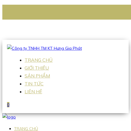
CÔNG TY TNHH TM KT HƯNG GIA PHÁT
Hotline
:
0938 336 079
Email
:
Sales2@hgpvietnam.com
TRANG CHỦ
GIỚI THIỆU
SẢN PHẨM
TIN TỨC
LIÊN HỆ
0
TRANG CHỦ