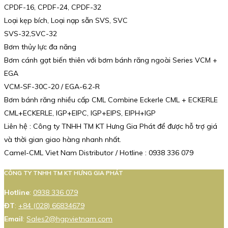
CPDF-16, CPDF-24, CPDF-32
Loại kẹp bích, Loại nạp sẵn SVS, SVC
SVS-32,SVC-32
Bơm thủy lực đa năng
Bơm cánh gạt biến thiên với bơm bánh răng ngoài Series VCM +
EGA
VCM-SF-30C-20 / EGA-6.2-R
Bơm bánh răng nhiều cấp CML Combine Eckerle CML + ECKERLE
CML+ECKERLE, IGP+EIPC, IGP+EIPS, EIPH+IGP
Liên hệ : Công ty TNHH TM KT Hưng Gia Phát để được hỗ trợ giá
và thời gian giao hàng nhanh nhất.
Camel-CML Viet Nam Distributor / Hotline : 0938 336 079
CÔNG TY TNHH TM KT HƯNG GIA PHÁT
Hotline
:
0938 336 079
ĐT
:
+84 (028) 66834679
Email
:
Sales2@hgpvietnam.com