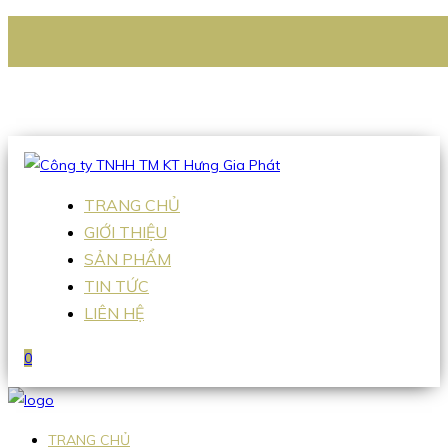
CÔNG TY TNHH TM KT HƯNG GIA PHÁT
Hotline
:
0938 336 079
Email
:
Sales2@hgpvietnam.com
TRANG CHỦ
GIỚI THIỆU
SẢN PHẨM
TIN TỨC
LIÊN HỆ
0
TRANG CHỦ