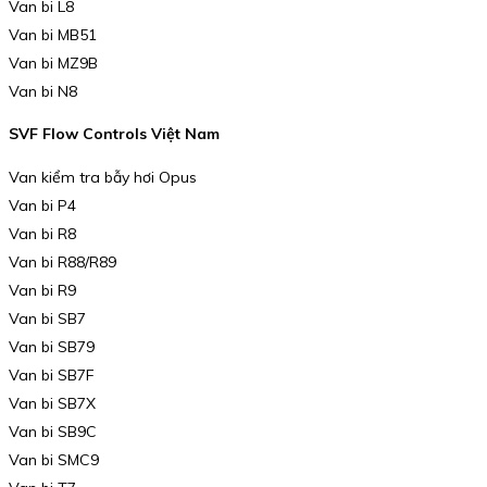
Van bi L8
Van bi MB51
Van bi MZ9B
Van bi N8
SVF Flow Controls Việt Nam
Van kiểm tra bẫy hơi Opus
Van bi P4
Van bi R8
Van bi R88/R89
Van bi R9
Van bi SB7
Van bi SB79
Van bi SB7F
Van bi SB7X
Van bi SB9C
Van bi SMC9