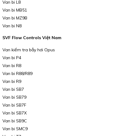
Van bi L8
Van bi MB51
Van bi MZ9B
Van bi N8
SVF Flow Controls Việt Nam
Van kiểm tra bẫy hơi Opus
Van bi P4
Van bi R8
Van bi R88/R89
Van bi R9
Van bi SB7
Van bi SB79
Van bi SB7F
Van bi SB7X
Van bi SB9C
Van bi SMC9