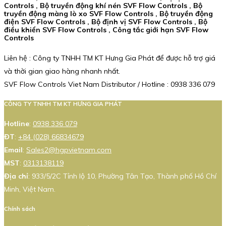
Controls , Bộ truyền động khí nén SVF Flow Controls , Bộ
truyền động màng lò xo SVF Flow Controls , Bộ truyền động
điện SVF Flow Controls , Bộ định vị SVF Flow Controls , Bộ
điều khiển SVF Flow Controls , Công tắc giới hạn SVF Flow
Controls
Liên hệ : Công ty TNHH TM KT Hưng Gia Phát để được hỗ trợ giá
và thời gian giao hàng nhanh nhất.
SVF Flow Controls Viet Nam Distributor / Hotline : 0938 336 079
CÔNG TY TNHH TM KT HƯNG GIA PHÁT
Hotline
:
0938 336 079
ĐT
:
+84 (028) 66834679
Email
:
Sales2@hgpvietnam.com
MST
:
0313138119
Địa chỉ
: 933/5/2C Tỉnh lộ 10, Phường Tân Tạo, Thành phố Hồ Chí
Minh, Việt Nam.
Chính sách