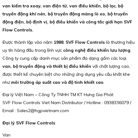
van kiểm tra xoay, van điện từ, van điều khiển, bộ lọc, bộ
truyền động khí nén, bộ truyền động màng lò xo, bộ truyền
động điện, bộ định vị, bộ điều khiển và công tắc giới hạn SVF
Flow Controls.
Được thành lập vào năm
1988
,
SVF Flow Controls
là thương hiệu
uy tín hàng đầu trong lĩnh vực
công nghệ điều khiển lưu lượng
.
Công ty cung cấp danh mục sản phẩm đa dạng gồm các loại
van, bộ truyền động và thiết bị điều khiển
với chất lượng cao,
được thiết kế chuyên biệt cho những ứng dụng yêu cầu khắt khe
như
môi trường áp suất cao và độ tinh khiết cao
.
Đại lý Việt Nam – Công Ty TNHH TM KT Hưng Gia Phát
SVF Flow Controls Viet Nam Distributor / Hotline : 0938336079 /
Email : Sales2@hgpvietnam.com
Đại lý SVF Flow Controls
Van