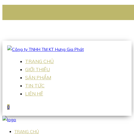
CÔNG TY TNHH TM KT HƯNG GIA PHÁT
Hotline
:
0938 336 079
Email
:
Sales2@hgpvietnam.com
TRANG CHỦ
GIỚI THIỆU
SẢN PHẨM
TIN TỨC
LIÊN HỆ
0
TRANG CHỦ