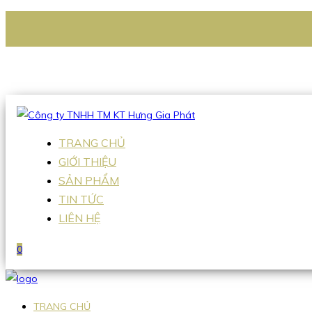
CÔNG TY TNHH TM KT HƯNG GIA PHÁT
Hotline
:
0938 336 079
Email
:
Sales2@hgpvietnam.com
TRANG CHỦ
GIỚI THIỆU
SẢN PHẨM
TIN TỨC
LIÊN HỆ
0
TRANG CHỦ