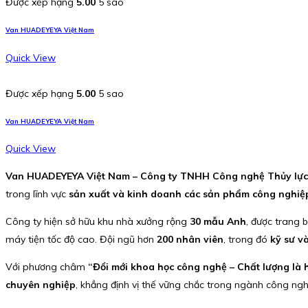
Được xếp hạng
5.00
5 sao
Van HUADEYEYA Việt Nam
Quick View
Được xếp hạng
5.00
5 sao
Van HUADEYEYA Việt Nam
Quick View
Van HUADEYEYA Việt Nam – Công ty TNHH Công nghệ Thủy lự
trong lĩnh vực
sản xuất và kinh doanh các sản phẩm công nghiệp
Công ty hiện sở hữu khu nhà xưởng rộng
30 mẫu Anh
, được trang 
máy tiện tốc độ cao. Đội ngũ hơn
200 nhân viên
, trong đó
kỹ sư v
Với phương châm
“Đổi mới khoa học công nghệ – Chất lượng là
chuyên nghiệp
, khẳng định vị thế vững chắc trong ngành công nghi