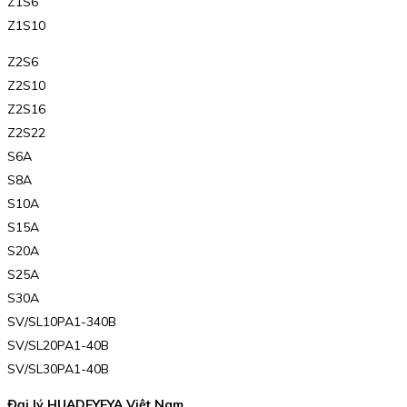
Z1S6
Z1S10
Z2S6
Z2S10
Z2S16
Z2S22
S6A
S8A
S10A
S15A
S20A
S25A
S30A
SV/SL10PA1-340B
SV/SL20PA1-40B
SV/SL30PA1-40B
Đại lý HUADEYEYA Việt Nam