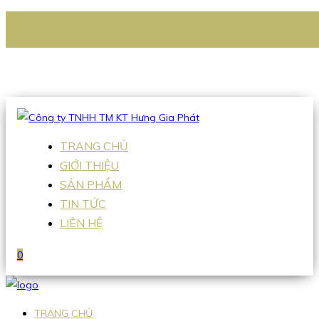
CÔNG TY TNHH TM KT HƯNG GIA PHÁT
Hotline
:
0938 336 079
Email
:
Sales2@hgpvietnam.com
TRANG CHỦ
GIỚI THIỆU
SẢN PHẨM
TIN TỨC
LIÊN HỆ
0
TRANG CHỦ