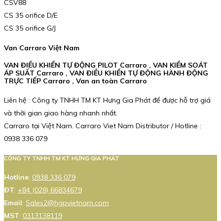
CSV88
CS 35 orifice D/E
CS 35 orifice G/J
Van Carraro Việt Nam
VAN ĐIỀU KHIỂN TỰ ĐỘNG PILOT Carraro , VAN KIỂM SOÁT
ÁP SUẤT Carraro , VAN ĐIỀU KHIỂN TỰ ĐỘNG HÀNH ĐỘNG
TRỰC TIẾP Carraro , Van an toàn Carraro
Liên hệ : Công ty TNHH TM KT Hưng Gia Phát để được hỗ trợ giá
và thời gian giao hàng nhanh nhất.
Carraro tại Việt Nam. Carraro Viet Nam Distributor / Hotline :
0938 336 079
CÔNG TY TNHH TM KT HƯNG GIA PHÁT
Hotline
:
0938 336 079
ĐT
:
+84 (028) 66834679
Email
:
Sales2@hgpvietnam.com
MST
:
0313138119