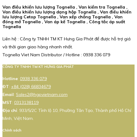
Van điều khiển lưu lượng Tognella , Van kiểm tra Tognella ,
Van điều khiển lưu lượng dạng hộp Tognella , Van điều khiển
lưu lượng Cetop Tognella , Van xếp chồng Tognella , Van
đóng mở Tognella , Van áp kế Tognella , Công tắc áp suất
Tognella
Liên hệ : Công ty TNHH TM KT Hưng Gia Phát để được hỗ trợ giá
và thời gian giao hàng nhanh nhất.
Tognella Viet Nam Distributor / Hotline : 0938 336 079
CÔNG TY TNHH TM KT HƯNG GIA PHÁT
Hotline
:
0938 336 079
ĐT
:
+84 (028) 66834679
Email
:
Sales2@hgpvietnam.com
MST
:
0313138119
Địa chỉ
: 933/5/2C Tỉnh lộ 10, Phường Tân Tạo, Thành phố Hồ Chí
Minh, Việt Nam.
Chính sách