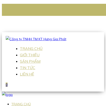
CÔNG TY TNHH TM KT HƯNG GIA PHÁT
Hotline
:
0938 336 079
Email
:
Sales2@hgpvietnam.com
TRANG CHỦ
GIỚI THIỆU
SẢN PHẨM
TIN TỨC
LIÊN HỆ
0
TRANG CHỦ