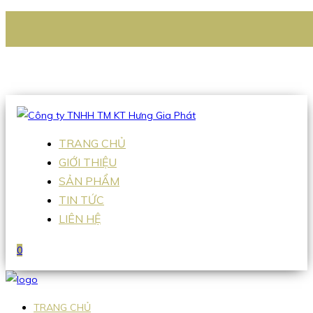
CÔNG TY TNHH TM KT HƯNG GIA PHÁT
Hotline
:
0938 336 079
Email
:
Sales2@hgpvietnam.com
TRANG CHỦ
GIỚI THIỆU
SẢN PHẨM
TIN TỨC
LIÊN HỆ
0
TRANG CHỦ