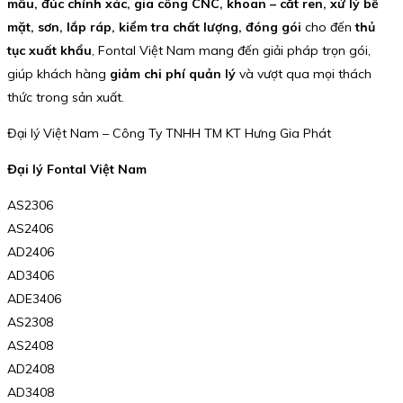
mẫu, đúc chính xác, gia công CNC, khoan – cắt ren, xử lý bề
mặt, sơn, lắp ráp, kiểm tra chất lượng, đóng gói
cho đến
thủ
tục xuất khẩu
, Fontal Việt Nam mang đến giải pháp trọn gói,
giúp khách hàng
giảm chi phí quản lý
và vượt qua mọi thách
thức trong sản xuất.
Đại lý Việt Nam – Công Ty TNHH TM KT Hưng Gia Phát
Đại lý Fontal Việt Nam
AS2306
AS2406
AD2406
AD3406
ADE3406
AS2308
AS2408
AD2408
AD3408