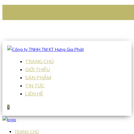
CÔNG TY TNHH TM KT HƯNG GIA PHÁT
Hotline
:
0938 336 079
Email
:
Sales2@hgpvietnam.com
TRANG CHỦ
GIỚI THIỆU
SẢN PHẨM
TIN TỨC
LIÊN HỆ
0
TRANG CHỦ