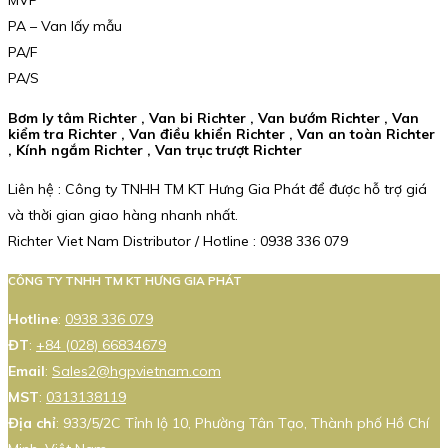
MVP
PA – Van lấy mẫu
PA/F
PA/S
Bơm ly tâm Richter , Van bi Richter , Van bướm Richter , Van
kiểm tra Richter , Van điều khiển Richter , Van an toàn Richter
, Kính ngắm Richter , Van trục trượt Richter
Liên hệ : Công ty TNHH TM KT Hưng Gia Phát để được hỗ trợ giá
và thời gian giao hàng nhanh nhất.
Richter Viet Nam Distributor / Hotline : 0938 336 079
CÔNG TY TNHH TM KT HƯNG GIA PHÁT
Hotline
:
0938 336 079
ĐT
:
+84 (028) 66834679
Email
:
Sales2@hgpvietnam.com
MST
:
0313138119
Địa chỉ
: 933/5/2C Tỉnh lộ 10, Phường Tân Tạo, Thành phố Hồ Chí