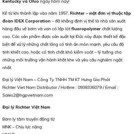
Kentucky và Ohio
ngay hôm nay!
Kể từ khi thành lập vào năm 1957,
Richter – một đơn vị thuộc tập
đoàn IDEX Corporation
– đã khẳng định vị thế là nhà sản xuất
hàng đầu về bơm và van có lớp lót
fluoropolymer
chất lượng
cao. Các sản phẩm được sản xuất tại Đức này được thiết kế đặc
biệt để xử lý những chất lỏng có tính ăn mòn mạnh, yêu cầu độ
tinh khiết cao, hoặc có tính chất khó kiểm soát – lý tưởng cho
những môi trường vận hành khắt khe và yêu cầu nghiêm ngặt
nhất.
Đại lý Việt Nam – Công Ty TNHH TM KT Hưng Gia Phát
Richter Viet Nam Distributor / Hotline : 0938336079 / Email :
Sales2@hgpvietnam.com
Đại lý Richter Việt Nam
Bơm ly tâm truyền động từ
MNK – Chịu lực nặng