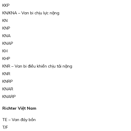
KKP
KN/KNA – Van bi chịu lực nặng
KN
KNP
KNA
KNAP
KH
KHP
KNR – Van bi điều khiển chịu tải nặng
KNR
KNRP
KNAR
KNARP
Richter Việt Nam
TE – Van đáy bồn
T/F