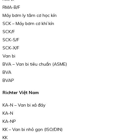
RMA-B/F
Máy bơm ly tâm cơ học kín
SCK – Máy bơm cơ khí kín
SCK/F
SCK-S/F
SCK-X/F
Van bi
BVA – Van bi tiêu chuẩn (ASME)
BVA
BVAP
Richter Việt Nam
KA-N – Van bi xả đáy
KA-N
KA-NP
KK – Van bi nhỏ gọn (ISO/DIN)
KK