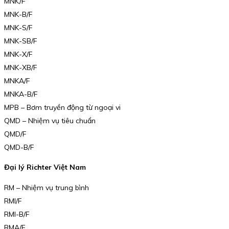
MNK/F
MNK-B/F
MNK-S/F
MNK-SB/F
MNK-X/F
MNK-XB/F
MNKA/F
MNKA-B/F
MPB – Bơm truyền động từ ngoại vi
QMD – Nhiệm vụ tiêu chuẩn
QMD/F
QMD-B/F
Đại lý Richter Việt Nam
RM – Nhiệm vụ trung bình
RMI/F
RMI-B/F
RMA/F