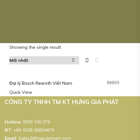
Showing the single result
Đại lý Bosch Rexroth Việt Nam
Được xếp
Quick View
hạng
5.00
5
sao
CÔNG TY TNHH TM KT HƯNG GIA PHÁT
Hotline
:
0938 336 079
ĐT
:
+84 (028) 66834679
Email
:
Sales2@hgpvietnam.com