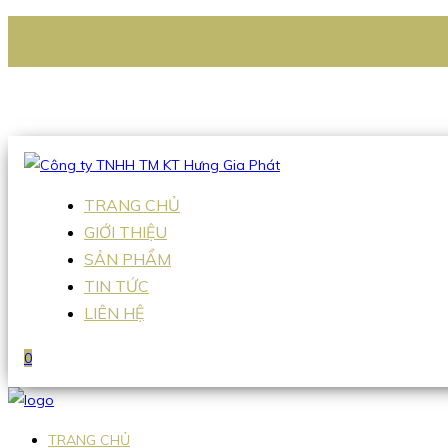
CÔNG TY TNHH TM KT HƯNG GIA PHÁT
Hotline
:
0938 336 079
Email
:
Sales2@hgpvietnam.com
TRANG CHỦ
GIỚI THIỆU
SẢN PHẨM
TIN TỨC
LIÊN HỆ
0
TRANG CHỦ