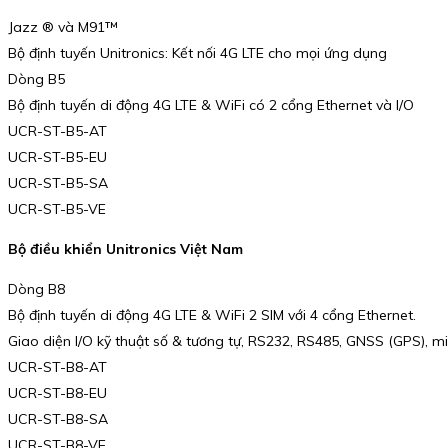
Jazz ® và M91™
Bộ định tuyến Unitronics: Kết nối 4G LTE cho mọi ứng dụng
Dòng B5
Bộ định tuyến di động 4G LTE & WiFi có 2 cổng Ethernet và I/O
UCR-ST-B5-AT
UCR-ST-B5-EU
UCR-ST-B5-SA
UCR-ST-B5-VE
Bộ điều khiển Unitronics Việt Nam
Dòng B8
Bộ định tuyến di động 4G LTE & WiFi 2 SIM với 4 cổng Ethernet.
Giao diện I/O kỹ thuật số & tương tự, RS232, RS485, GNSS (GPS), 
UCR-ST-B8-AT
UCR-ST-B8-EU
UCR-ST-B8-SA
UCR-ST-B8-VE