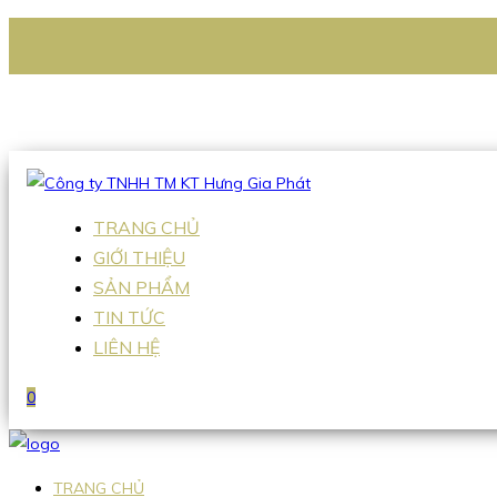
CÔNG TY TNHH TM KT HƯNG GIA PHÁT
Hotline
:
0938 336 079
Email
:
Sales2@hgpvietnam.com
TRANG CHỦ
GIỚI THIỆU
SẢN PHẨM
TIN TỨC
LIÊN HỆ
0
TRANG CHỦ