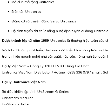
Mô-đun mở rộng Unitronics
Biến tần Unitronics
Động cơ và truyền động Servo Unitronics
Bộ định tuyến đa chức năng & bộ định tuyến di động Unitroni
Được thành lập từ năm 1989
, Unitronics là thương hiệu toàn cầu 
Với hơn 30 năm phát triển, Unitronics đã triển khai hàng trăm nghìn
trong nhiều ngành nghề như sản xuất, hậu cần, nông nghiệp, quản l
Đại lý Việt Nam – Công Ty TNHH TM KT Hưng Gia Phát
Unitronics Viet Nam Distributor / Hotline : 0938 336 079 / Email 
Đại lý Unitronics Việt Nam
Bộ điều khiển lập trình UniStream ® Series
UniStream Modular
UniStream Built-in