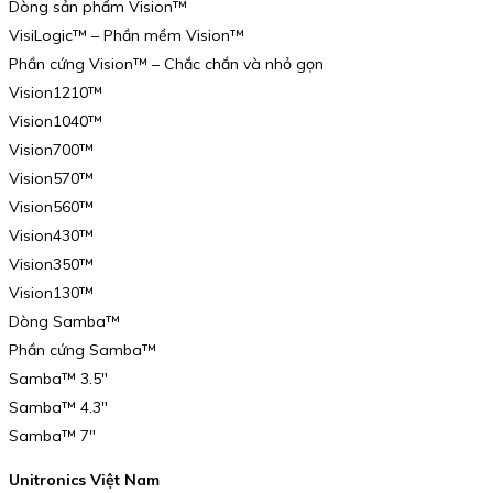
Dòng sản phẩm Vision™
VisiLogic™ – Phần mềm Vision™
Phần cứng Vision™ – Chắc chắn và nhỏ gọn
Vision1210™
Vision1040™
Vision700™
Vision570™
Vision560™
Vision430™
Vision350™
Vision130™
Dòng Samba™
Phần cứng Samba™
Samba™ 3.5″
Samba™ 4.3″
Samba™ 7″
Unitronics Việt Nam