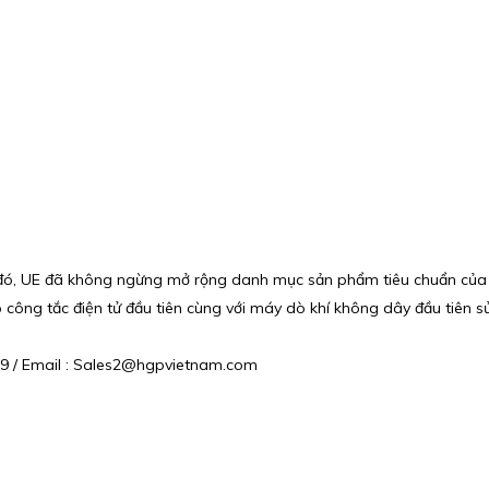
đó, UE đã không ngừng mở rộng danh mục sản phẩm tiêu chuẩn của 
 hợp công tắc điện tử đầu tiên cùng với máy dò khí không dây đầu ti
 079 / Email : Sales2@hgpvietnam.com