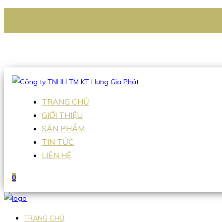
CÔNG TY TNHH TM KT HƯNG GIA PHÁT
Hotline
:
0938 336 079
Email
:
Sales2@hgpvietnam.com
TRANG CHỦ
GIỚI THIỆU
SẢN PHẨM
TIN TỨC
LIÊN HỆ
0
TRANG CHỦ