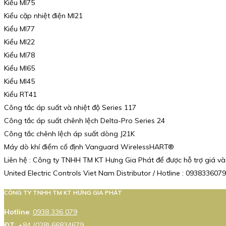
Kiểu MI75
Kiểu cặp nhiệt điện MI21
Kiểu MI77
Kiểu MI22
Kiểu MI78
Kiểu MI65
Kiểu MI45
Kiểu RT41
Công tắc áp suất và nhiệt độ Series 117
Công tắc áp suất chênh lệch Delta-Pro Series 24
Công tắc chênh lệch áp suất dòng J21K
Máy dò khí điểm cố định Vanguard WirelessHART®
Liên hệ : Công ty TNHH TM KT Hưng Gia Phát để được hỗ trợ giá và
United Electric Controls Viet Nam Distributor / Hotline : 0938336079
CÔNG TY TNHH TM KT HƯNG GIA PHÁT
Hotline
:
0938 336 079
ĐT
:
+84 (028) 66834679