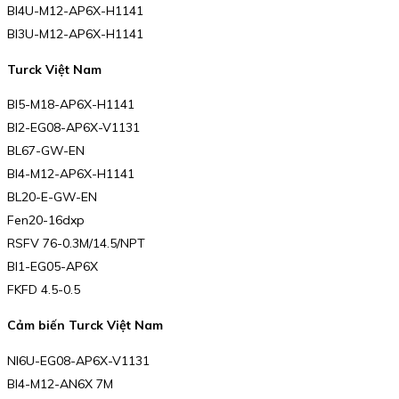
BI4U-M12-AP6X-H1141
BI3U-M12-AP6X-H1141
Turck Việt Nam
BI5-M18-AP6X-H1141
BI2-EG08-AP6X-V1131
BL67-GW-EN
BI4-M12-AP6X-H1141
BL20-E-GW-EN
Fen20-16dxp
RSFV 76-0.3M/14.5/NPT
BI1-EG05-AP6X
FKFD 4.5-0.5
Cảm biến Turck Việt Nam
NI6U-EG08-AP6X-V1131
BI4-M12-AN6X 7M