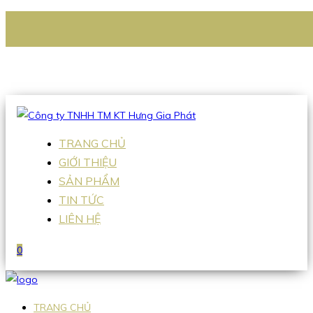
CÔNG TY TNHH TM KT HƯNG GIA PHÁT
Hotline
:
0938 336 079
Email
:
Sales2@hgpvietnam.com
TRANG CHỦ
GIỚI THIỆU
SẢN PHẨM
TIN TỨC
LIÊN HỆ
0
TRANG CHỦ