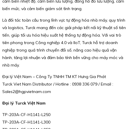
cảm biến nhiệt độ, cảm biến lưu lượng, đồng hồ đo lưu lượng, cảm
biến mức, và cảm biến giám sát tình trạng.
Là đối tác toàn cầu trong lĩnh vực tự động hóa nhà máy, quy trình
và logistics, Turck mang đến các giải pháp kết nối kỹ thuật số tiên
tiến, giúp tối ưu hóa hiệu suất hệ thống tự động hóa. Với vai trò
tiên phong trong Công nghiệp 4.0 và IIoT, Turck hỗ trợ doanh
nghiệp trong quá trình chuyển đổi số, nâng cao hiệu quả vận
hành, tăng lợi nhuận và đảm bảo tính bền vững cho máy móc và
nhà máy.
Đại lý Việt Nam – Công Ty TNHH TM KT Hưng Gia Phát
Turck Viet Nam Distributor / Hotline : 0938 336 079 / Email :
Sales2@hgpvietnam.com
Đại lý Turck Việt Nam
TP-203A-CF-H1141-L250
TP-203A-CF-H1141-L300