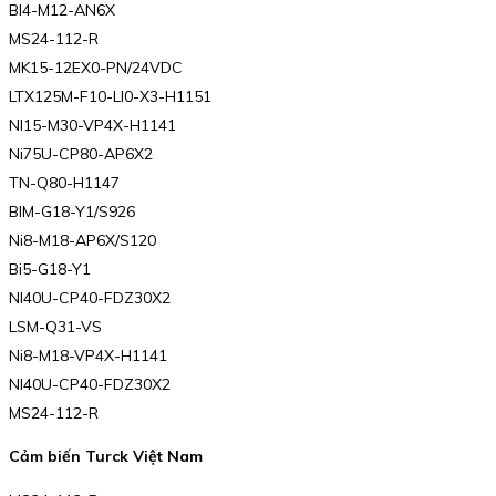
BI4-M12-AN6X
MS24-112-R
MK15-12EX0-PN/24VDC
LTX125M-F10-LI0-X3-H1151
NI15-M30-VP4X-H1141
Ni75U-CP80-AP6X2
TN-Q80-H1147
BIM-G18-Y1/S926
Ni8-M18-AP6X/S120
Bi5-G18-Y1
NI40U-CP40-FDZ30X2
LSM-Q31-VS
Ni8-M18-VP4X-H1141
NI40U-CP40-FDZ30X2
MS24-112-R
Cảm biến Turck Việt Nam