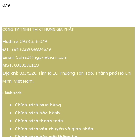
079
CÔNG TY TNHH TM KT HƯNG GIA PHÁT
Hotline
:
0938 336 079
ĐT
:
+84 (028) 66834679
Email
:
Sales2@hgpvietnam.com
MST
:
0313138119
Địa chỉ
: 933/5/2C Tỉnh lộ 10, Phường Tân Tạo, Thành phố Hồ Chí
Minh, Việt Nam.
Chính sách
Chính sách mua hàng
Chính sách bảo hành
Chính sách thanh toán
Chính sách vận chuyển và giao nhận
Chính sách bảo mật thông tin