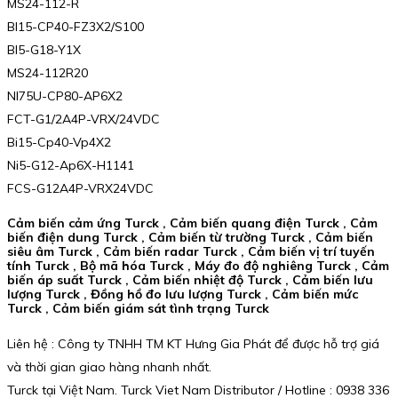
MS24-112-R
BI15-CP40-FZ3X2/S100
BI5-G18-Y1X
MS24-112R20
NI75U-CP80-AP6X2
FCT-G1/2A4P-VRX/24VDC
Bi15-Cp40-Vp4X2
Ni5-G12-Ap6X-H1141
FCS-G12A4P-VRX24VDC
Cảm biến cảm ứng Turck , Cảm biến quang điện Turck , Cảm
biến điện dung Turck , Cảm biến từ trường Turck , Cảm biến
siêu âm Turck , Cảm biến radar Turck , Cảm biến vị trí tuyến
tính Turck , Bộ mã hóa Turck , Máy đo độ nghiêng Turck , Cảm
biến áp suất Turck , Cảm biến nhiệt độ Turck , Cảm biến lưu
lượng Turck , Đồng hồ đo lưu lượng Turck , Cảm biến mức
Turck , Cảm biến giám sát tình trạng Turck
Liên hệ : Công ty TNHH TM KT Hưng Gia Phát để được hỗ trợ giá
và thời gian giao hàng nhanh nhất.
Turck tại Việt Nam. Turck Viet Nam Distributor / Hotline : 0938 336