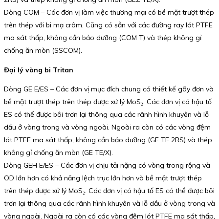
Dòng COM – Các đơn vị làm việc thương mại có bề mặt trượt thép
trên thép với bi mạ crôm. Cũng có sẵn với các đường ray lót PTFE
ma sát thấp, không cần bảo dưỡng (COM T) và thép không gỉ
chống ăn mòn (SSCOM).
Đại lý vòng bi Tritan
Dòng GE E/ES – Các đơn vị mục đích chung có thiết kế gãy đơn và
bề mặt trượt thép trên thép được xử lý MoS₂. Các đơn vị có hậu tố
ES có thể được bôi trơn lại thông qua các rãnh hình khuyên và lỗ
dầu ở vòng trong và vòng ngoài. Ngoài ra còn có các vòng đệm
lót PTFE ma sát thấp, không cần bảo dưỡng (GE TE 2RS) và thép
không gỉ chống ăn mòn (GE TE/X).
Dòng GEH E/ES – Các đơn vị chịu tải nặng có vòng trong rộng và
OD lớn hơn có khả năng lệch trục lớn hơn và bề mặt trượt thép
trên thép được xử lý MoS₂. Các đơn vị có hậu tố ES có thể được bôi
trơn lại thông qua các rãnh hình khuyên và lỗ dầu ở vòng trong và
vòng ngoài. Ngoài ra còn có các vòng đệm lót PTFE ma sát thấp,