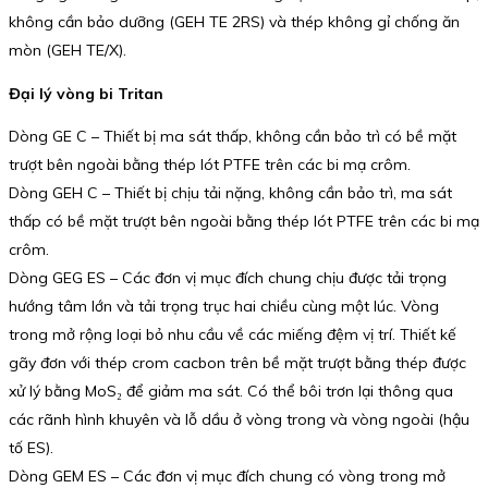
không cần bảo dưỡng (GEH TE 2RS) và thép không gỉ chống ăn
mòn (GEH TE/X).
Đại lý vòng bi Tritan
Dòng GE C – Thiết bị ma sát thấp, không cần bảo trì có bề mặt
trượt bên ngoài bằng thép lót PTFE trên các bi mạ crôm.
Dòng GEH C – Thiết bị chịu tải nặng, không cần bảo trì, ma sát
thấp có bề mặt trượt bên ngoài bằng thép lót PTFE trên các bi mạ
crôm.
Dòng GEG ES – Các đơn vị mục đích chung chịu được tải trọng
hướng tâm lớn và tải trọng trục hai chiều cùng một lúc. Vòng
trong mở rộng loại bỏ nhu cầu về các miếng đệm vị trí. Thiết kế
gãy đơn với thép crom cacbon trên bề mặt trượt bằng thép được
xử lý bằng MoS₂ để giảm ma sát. Có thể bôi trơn lại thông qua
các rãnh hình khuyên và lỗ dầu ở vòng trong và vòng ngoài (hậu
tố ES).
Dòng GEM ES – Các đơn vị mục đích chung có vòng trong mở