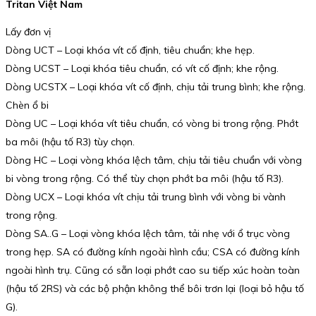
Tritan Việt Nam
Lấy đơn vị
Dòng UCT – Loại khóa vít cố định, tiêu chuẩn; khe hẹp.
Dòng UCST – Loại khóa tiêu chuẩn, có vít cố định; khe rộng.
Dòng UCSTX – Loại khóa vít cố định, chịu tải trung bình; khe rộng.
Chèn ổ bi
Dòng UC – Loại khóa vít tiêu chuẩn, có vòng bi trong rộng. Phớt
ba môi (hậu tố R3) tùy chọn.
Dòng HC – Loại vòng khóa lệch tâm, chịu tải tiêu chuẩn với vòng
bi vòng trong rộng. Có thể tùy chọn phớt ba môi (hậu tố R3).
Dòng UCX – Loại khóa vít chịu tải trung bình với vòng bi vành
trong rộng.
Dòng SA..G – Loại vòng khóa lệch tâm, tải nhẹ với ổ trục vòng
trong hẹp. SA có đường kính ngoài hình cầu; CSA có đường kính
ngoài hình trụ. Cũng có sẵn loại phớt cao su tiếp xúc hoàn toàn
(hậu tố 2RS) và các bộ phận không thể bôi trơn lại (loại bỏ hậu tố
G).