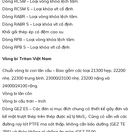
Dòng RCSM – Loại vòng khóa lệch tâm.
Dòng RCSM S – Loại khóa vít cố định.
Dòng RABR – Loại vòng khóa lệch tâm.
Dòng RABR S – Loại khóa vít cố định.
Khối gối thép ép có đệm cao su
Dòng RPB – Loại vòng khóa lệch tâm.
Dòng RPB S – Loại khóa vít cố định.
Vòng bi Tritan Việt Nam
Chuỗi vòng bi con lăn cầu – Bao gồm các loại 21300 hẹp, 22200
nhẹ, 22300 trung bình, 23000/23100 nhẹ, 23200 nặng và
24000/24100 rộng.
Vòng bi lăn côn
Vòng bi cầu trơn – Inch
Dòng GEZ ES – Các đơn vị mục đích chung có thiết kế gãy đơn và
bề mặt trượt thép trên thép được xử lý MoS₂. Cũng có sẵn với các
đường ray lót PTFE ma sát thấp, không cần bảo dưỡng (GEZ TE
2RS) và thép không gỉ chống ăn mòn (GEZ TE/X).