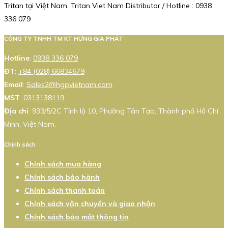
Tritan tại Việt Nam. Tritan Viet Nam Distributor / Hotline : 0938
336 079
CÔNG TY TNHH TM KT HƯNG GIA PHÁT
Hotline
:
0938 336 079
ĐT
:
+84 (028) 66834679
Email
:
Sales2@hgpvietnam.com
MST
:
0313138119
Địa chỉ
: 933/5/2C Tỉnh lộ 10, Phường Tân Tạo, Thành phố Hồ Chí
Minh, Việt Nam.
Chính sách
Chính sách mua hàng
Chính sách bảo hành
Chính sách thanh toán
Chính sách vận chuyển và giao nhận
Chính sách bảo mật thông tin