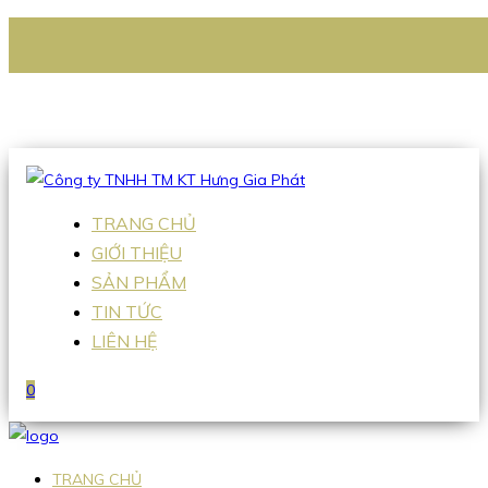
CÔNG TY TNHH TM KT HƯNG GIA PHÁT
Hotline
:
0938 336 079
Email
:
Sales2@hgpvietnam.com
TRANG CHỦ
GIỚI THIỆU
SẢN PHẨM
TIN TỨC
LIÊN HỆ
0
TRANG CHỦ