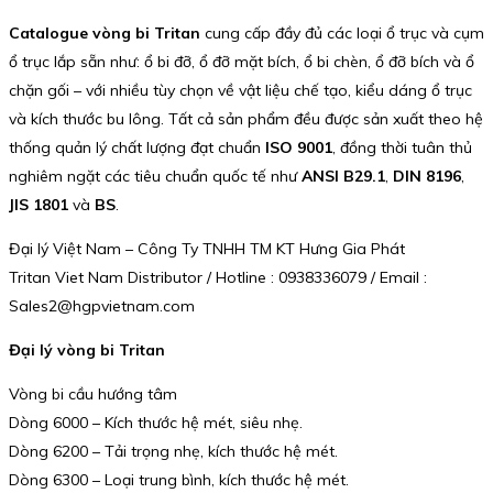
Catalogue vòng bi Tritan
cung cấp đầy đủ các loại ổ trục và cụm
ổ trục lắp sẵn như: ổ bi đỡ, ổ đỡ mặt bích, ổ bi chèn, ổ đỡ bích và ổ
chặn gối – với nhiều tùy chọn về vật liệu chế tạo, kiểu dáng ổ trục
và kích thước bu lông. Tất cả sản phẩm đều được sản xuất theo hệ
thống quản lý chất lượng đạt chuẩn
ISO 9001
, đồng thời tuân thủ
nghiêm ngặt các tiêu chuẩn quốc tế như
ANSI B29.1
,
DIN 8196
,
JIS 1801
và
BS
.
Đại lý Việt Nam – Công Ty TNHH TM KT Hưng Gia Phát
Tritan Viet Nam Distributor / Hotline : 0938336079 / Email :
Sales2@hgpvietnam.com
Đại lý vòng bi Tritan
Vòng bi cầu hướng tâm
Dòng 6000 – Kích thước hệ mét, siêu nhẹ.
Dòng 6200 – Tải trọng nhẹ, kích thước hệ mét.
Dòng 6300 – Loại trung bình, kích thước hệ mét.