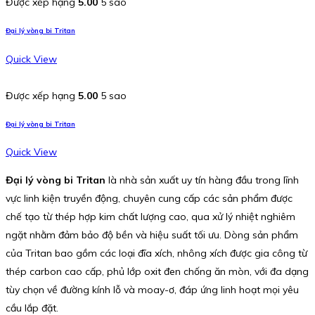
Được xếp hạng
5.00
5 sao
Đại lý vòng bi Tritan
Quick View
Được xếp hạng
5.00
5 sao
Đại lý vòng bi Tritan
Quick View
Đại lý vòng bi Tritan
là nhà sản xuất uy tín hàng đầu trong lĩnh
vực linh kiện truyền động, chuyên cung cấp các sản phẩm được
chế tạo từ thép hợp kim chất lượng cao, qua xử lý nhiệt nghiêm
ngặt nhằm đảm bảo độ bền và hiệu suất tối ưu. Dòng sản phẩm
của Tritan bao gồm các loại đĩa xích, nhông xích được gia công từ
thép carbon cao cấp, phủ lớp oxit đen chống ăn mòn, với đa dạng
tùy chọn về đường kính lỗ và moay-ơ, đáp ứng linh hoạt mọi yêu
cầu lắp đặt.