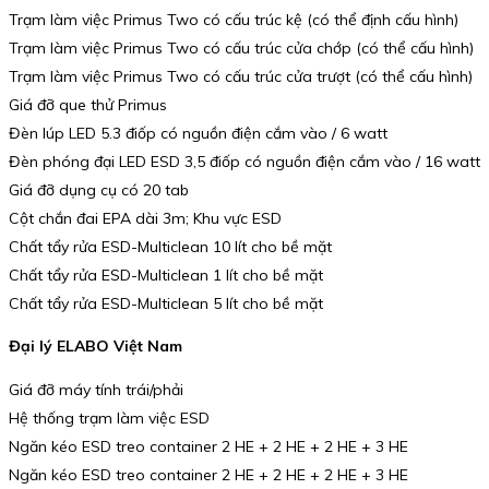
Trạm làm việc Primus Two có cấu trúc kệ (có thể định cấu hình)
Trạm làm việc Primus Two có cấu trúc cửa chớp (có thể cấu hình)
Trạm làm việc Primus Two có cấu trúc cửa trượt (có thể cấu hình)
Giá đỡ que thử Primus
Đèn lúp LED 5.3 điốp có nguồn điện cắm vào / 6 watt
Đèn phóng đại LED ESD 3,5 điốp có nguồn điện cắm vào / 16 watt
Giá đỡ dụng cụ có 20 tab
Cột chắn đai EPA dài 3m; Khu vực ESD
Chất tẩy rửa ESD-Multiclean 10 lít cho bề mặt
Chất tẩy rửa ESD-Multiclean 1 lít cho bề mặt
Chất tẩy rửa ESD-Multiclean 5 lít cho bề mặt
Đại lý ELABO Việt Nam
Giá đỡ máy tính trái/phải
Hệ thống trạm làm việc ESD
Ngăn kéo ESD treo container 2 HE + 2 HE + 2 HE + 3 HE
Ngăn kéo ESD treo container 2 HE + 2 HE + 2 HE + 3 HE