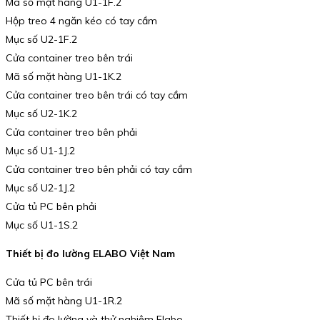
Mã số mặt hàng U1-1F.2
Hộp treo 4 ngăn kéo có tay cầm
Mục số U2-1F.2
Cửa container treo bên trái
Mã số mặt hàng U1-1K.2
Cửa container treo bên trái có tay cầm
Mục số U2-1K.2
Cửa container treo bên phải
Mục số U1-1J.2
Cửa container treo bên phải có tay cầm
Mục số U2-1J.2
Cửa tủ PC bên phải
Mục số U1-1S.2
Thiết bị đo lường ELABO Việt Nam
Cửa tủ PC bên trái
Mã số mặt hàng U1-1R.2
Thiết bị đo lường và thử nghiệm Elabo