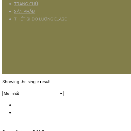
TRANG CHỦ
SẢN PHẨM
THIẾT BỊ ĐO LƯỜNG ELABO
Showing the single result