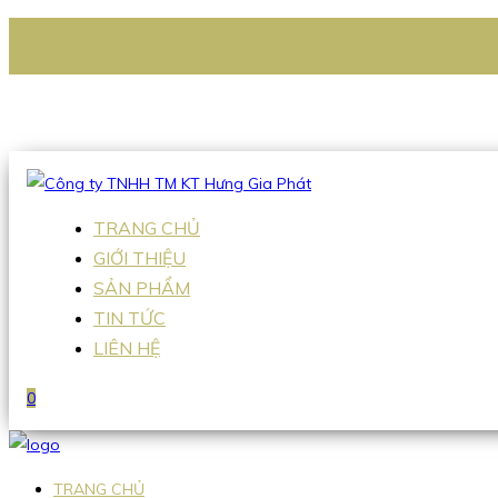
CÔNG TY TNHH TM KT HƯNG GIA PHÁT
Hotline
:
0938 336 079
Email
:
Sales2@hgpvietnam.com
TRANG CHỦ
GIỚI THIỆU
SẢN PHẨM
TIN TỨC
LIÊN HỆ
0
TRANG CHỦ