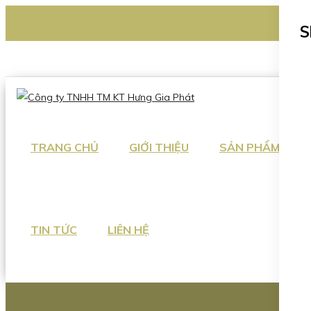
CÔNG TY TNHH TM KT HƯNG GIA PHÁT
S
Hotline
:
0938 336 079
Email
:
Sales2@hgpvietnam.com
TRANG CHỦ
GIỚI THIỆU
SẢN PHẨM
TIN TỨC
LIÊN HỆ
0