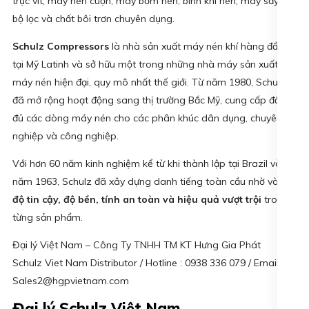
trục vít, máy nén cuộn, máy bơm nén, bình khí nén, máy sấy khí,
bộ lọc và chất bôi trơn chuyên dụng.
Schulz Compressors
là nhà sản xuất máy nén khí hàng đầu
tại Mỹ Latinh và sở hữu một trong những nhà máy sản xuất
máy nén hiện đại, quy mô nhất thế giới. Từ năm 1980, Schulz
đã mở rộng hoạt động sang thị trường Bắc Mỹ, cung cấp đầy
đủ các dòng máy nén cho các phân khúc dân dụng, chuyên
nghiệp và công nghiệp.
Với hơn 60 năm kinh nghiệm kể từ khi thành lập tại Brazil vào
năm 1963, Schulz đã xây dựng danh tiếng toàn cầu nhờ vào
độ tin cậy, độ bền, tính an toàn và hiệu quả vượt trội
trong
từng sản phẩm.
Đại lý Việt Nam – Công Ty TNHH TM KT Hưng Gia Phát
Schulz Viet Nam Distributor / Hotline : 0938 336 079 / Email :
Sales2@hgpvietnam.com
Đại lý Schulz Việt Nam