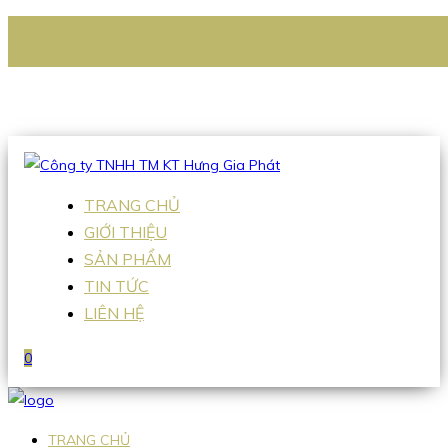
CÔNG TY TNHH TM KT HƯNG GIA PHÁT
Hotline
:
0938 336 079
Email
:
Sales2@hgpvietnam.com
TRANG CHỦ
GIỚI THIỆU
SẢN PHẨM
TIN TỨC
LIÊN HỆ
0
TRANG CHỦ