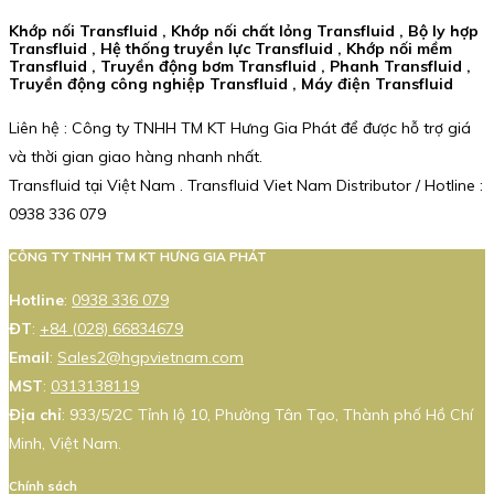
Khớp nối Transfluid , Khớp nối chất lỏng Transfluid , Bộ ly hợp
Transfluid , Hệ thống truyền lực Transfluid , Khớp nối mềm
Transfluid , Truyền động bơm Transfluid , Phanh Transfluid ,
Truyền động công nghiệp Transfluid , Máy điện Transfluid
Liên hệ : Công ty TNHH TM KT Hưng Gia Phát để được hỗ trợ giá
và thời gian giao hàng nhanh nhất.
Transfluid tại Việt Nam . Transfluid Viet Nam Distributor / Hotline :
0938 336 079
CÔNG TY TNHH TM KT HƯNG GIA PHÁT
Hotline
:
0938 336 079
ĐT
:
+84 (028) 66834679
Email
:
Sales2@hgpvietnam.com
MST
:
0313138119
Địa chỉ
: 933/5/2C Tỉnh lộ 10, Phường Tân Tạo, Thành phố Hồ Chí
Minh, Việt Nam.
Chính sách