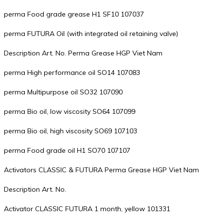
perma Food grade grease H1 SF10 107037
perma FUTURA Oil (with integrated oil retaining valve)
Description Art. No. Perma Grease HGP Viet Nam
perma High performance oil SO14 107083
perma Multipurpose oil SO32 107090
perma Bio oil, low viscosity SO64 107099
perma Bio oil, high viscosity SO69 107103
perma Food grade oil H1 SO70 107107
Activators CLASSIC & FUTURA Perma Grease HGP Viet Nam
Description Art. No.
Activator CLASSIC FUTURA 1 month, yellow 101331