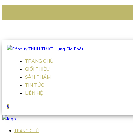
CÔNG TY TNHH TM KT HƯNG GIA PHÁT
Hotline
:
0938 336 079
Email
:
Sales2@hgpvietnam.com
TRANG CHỦ
GIỚI THIỆU
SẢN PHẨM
TIN TỨC
LIÊN HỆ
0
TRANG CHỦ