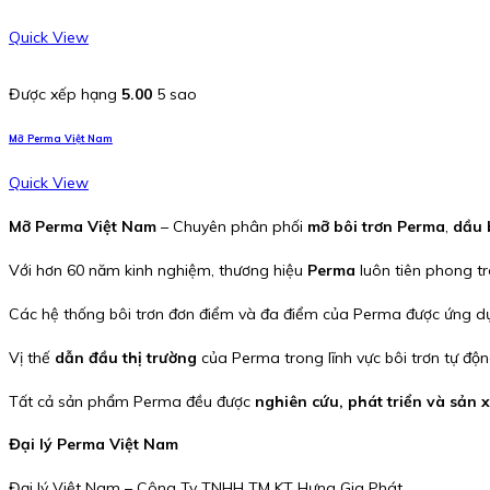
Quick View
Được xếp hạng
5.00
5 sao
Mỡ Perma Việt Nam
Quick View
Mỡ Perma Việt Nam
– Chuyên phân phối
mỡ bôi trơn Perma
,
dầu 
Với hơn 60 năm kinh nghiệm, thương hiệu
Perma
luôn tiên phong t
Các hệ thống bôi trơn đơn điểm và đa điểm của Perma được ứng dụng
Vị thế
dẫn đầu thị trường
của Perma trong lĩnh vực bôi trơn tự đ
Tất cả sản phẩm Perma đều được
nghiên cứu, phát triển và sản x
Đại lý Perma Việt Nam
Đại lý Việt Nam – Công Ty TNHH TM KT Hưng Gia Phát