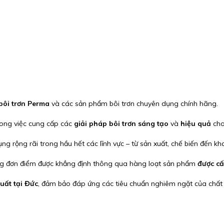
bôi trơn Perma
và các sản phẩm bôi trơn chuyên dụng chính hãng.
rong việc cung cấp các
giải pháp bôi trơn sáng tạo
và
hiệu quả
cho
 rộng rãi trong hầu hết các lĩnh vực – từ sản xuất, chế biến đến kh
ộng đơn điểm được khẳng định thông qua hàng loạt sản phẩm
được c
uất tại Đức
, đảm bảo đáp ứng các tiêu chuẩn nghiêm ngặt của chất