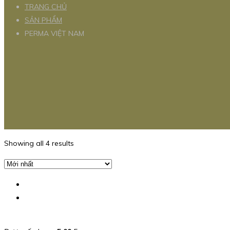
TRANG CHỦ
SẢN PHẨM
PERMA VIỆT NAM
Showing all 4 results