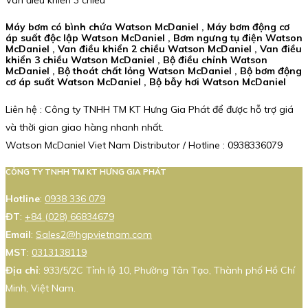
Máy bơm có bình chứa Watson McDaniel , Máy bơm động cơ
áp suất độc lập Watson McDaniel , Bơm ngưng tụ điện Watson
McDaniel , Van điều khiển 2 chiều Watson McDaniel , Van điều
khiển 3 chiều Watson McDaniel , Bộ điều chỉnh Watson
McDaniel , Bộ thoát chất lỏng Watson McDaniel , Bộ bơm động
cơ áp suất Watson McDaniel , Bộ bẫy hơi Watson McDaniel
Liên hệ : Công ty TNHH TM KT Hưng Gia Phát để được hỗ trợ giá
và thời gian giao hàng nhanh nhất.
Watson McDaniel Viet Nam Distributor / Hotline : 0938336079
CÔNG TY TNHH TM KT HƯNG GIA PHÁT
Hotline
:
0938 336 079
ĐT
:
+84 (028) 66834679
Email
:
Sales2@hgpvietnam.com
MST
:
0313138119
Địa chỉ
: 933/5/2C Tỉnh lộ 10, Phường Tân Tạo, Thành phố Hồ Chí
Minh, Việt Nam.