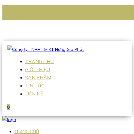
CÔNG TY TNHH TM KT HƯNG GIA PHÁT
Hotline
:
0938 336 079
Email
:
Sales2@hgpvietnam.com
TRANG CHỦ
GIỚI THIỆU
SẢN PHẨM
TIN TỨC
LIÊN HỆ
0
TRANG CHỦ