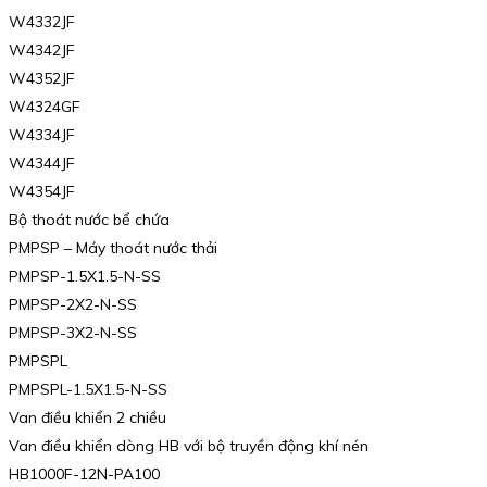
W4332JF
W4342JF
W4352JF
W4324GF
W4334JF
W4344JF
W4354JF
Bộ thoát nước bể chứa
PMPSP – Máy thoát nước thải
PMPSP-1.5X1.5-N-SS
PMPSP-2X2-N-SS
PMPSP-3X2-N-SS
PMPSPL
PMPSPL-1.5X1.5-N-SS
Van điều khiển 2 chiều
Van điều khiển dòng HB với bộ truyền động khí nén
HB1000F-12N-PA100