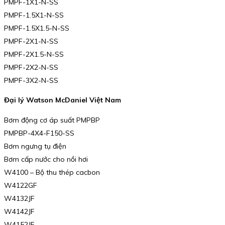
PMPF-1X1-N-SS
PMPF-1.5X1-N-SS
PMPF-1.5X1.5-N-SS
PMPF-2X1-N-SS
PMPF-2X1.5-N-SS
PMPF-2X2-N-SS
PMPF-3X2-N-SS
Đại lý Watson McDaniel Việt Nam
Bơm động cơ áp suất PMPBP
PMPBP-4X4-F150-SS
Bơm ngưng tụ điện
Bơm cấp nước cho nồi hơi
W4100 – Bộ thu thép cacbon
W4122GF
W4132JF
W4142JF
W4152JF