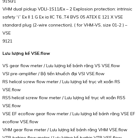
9150/1
VHM dual pickup VDLI-1S11/Ex – 2 Explosion protection: intrinsic
safety “i” Ex II 1 G Ex ia IIC T6…T4 BVS 05 ATEX E 121 X VSE
standard plug (2-wire connection), ( for VHM-VS, size 01-2 ) –
VSE
9121
Lưu lượng kế VSE.flow
VS gear flow meter / Lưu lượng kế bánh răng VS VSE.flow
VSI pre-amplifier / Bộ tiền khuếch đại VSI VSE.flow
RS helical screw flow meter / Lưu lượng kế trục vít xoắn RS
VSE.flow
RS5 helical screw flow meter / Lưu lượng kế trục vít xoắn RS5
VSE.flow
VSE EF ecoflow gear flow meter / Lưu lượng kế bánh răng VSE EF
ecoflow VSE.flow
VHM gear flow meter / Lưu lượng kế bánh răng VHM VSE.flow
VTR turbine flow meter / Lưu lượng kế tuabin VTR VSE.flow