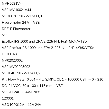
MVH0021V44
VSE MVH0021V44
VSO002GP012V-12A11/1
Hydrometer 24 V – VSE
DPZ-F Flowmeter
VSE
Ecoflux IFS 1000 und ZPA 2-225-N-L-FcB-4/R/K/VTSo
VSE Ecoflux IFS 1000 und ZPA 2-225-N-L-FcB-4/R/K/VTSo
EF 0.1 AR
MV02023002
VSE MV02023002
VSO04GP012V-12A11/2
PT: Flow Meter 0,004 – 4 LTS/MIN., Öl, 1 – 100000 CST, -40 – 210
DC, 24 VCC, 80 x 100 x 115 mm – VSE
VSE-EF2AR06-4V-PNP/1
120001
VSO4GP012V – 12A 24V