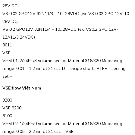
28V DC)
VS 0,02 GPO12V 32N11/3 – 10…28VDC (ex. VS 0,02 GPO 12V-10-
28V DC)
VS 0,2 GPO12V 32N11/4 – 10…28VDC (ex. VS0.2 GPO 12V-
12A11/3 24VDC)
8011
VSE
VHM 01-2/24PT/3 volume sensor Material:316/K20 Measuring
range: 0.01 – 1 l/min at 21 cst. D – shape shafts PTFE – sealing
set –
VSE.flow Việt Nam
9200
VSE 9200
8100
VHM 02-1/24PF/0 volume sensor Material:316/K20 Measuring
range: 0.05 – 2 l/min at 21 cst. – VSE