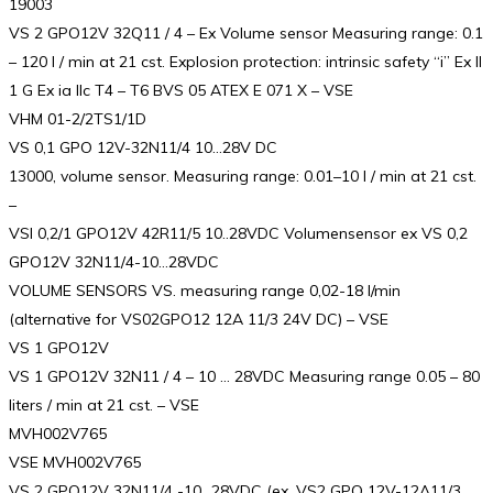
19003
VS 2 GPO12V 32Q11 / 4 – Ex Volume sensor Measuring range: 0.1
– 120 l / min at 21 cst. Explosion protection: intrinsic safety “i” Ex II
1 G Ex ia IIc T4 – T6 BVS 05 ATEX E 071 X – VSE
VHM 01-2/2TS1/1D
VS 0,1 GPO 12V-32N11/4 10…28V DC
13000, volume sensor. Measuring range: 0.01–10 l / min at 21 cst.
–
VSI 0,2/1 GPO12V 42R11/5 10..28VDC Volumensensor ex VS 0,2
GPO12V 32N11/4-10…28VDC
VOLUME SENSORS VS. measuring range 0,02-18 l/min
(alternative for VS02GPO12 12A 11/3 24V DC) – VSE
VS 1 GPO12V
VS 1 GPO12V 32N11 / 4 – 10 … 28VDC Measuring range 0.05 – 80
liters / min at 21 cst. – VSE
MVH002V765
VSE MVH002V765
VS 2 GPO12V 32N11/4 -10…28VDC (ex. VS2 GPO 12V-12A11/3