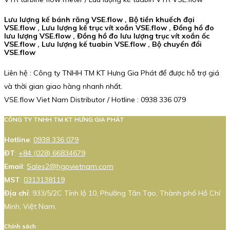
Lưu lượng kế bánh răng VSE.flow , Bộ tiền khuếch đại
VSE.flow , Lưu lượng kế trục vít xoắn VSE.flow , Đồng hồ đo
lưu lượng VSE.flow , Đồng hồ đo lưu lượng trục vít xoắn ốc
VSE.flow , Lưu lượng kế tuabin VSE.flow , Bộ chuyển đổi
VSE.flow
Liên hệ : Công ty TNHH TM KT Hưng Gia Phát để được hỗ trợ giá
và thời gian giao hàng nhanh nhất.
VSE.flow Viet Nam Distributor / Hotline : 0938 336 079
CÔNG TY TNHH TM KT HƯNG GIA PHÁT
Hotline
:
0938 336 079
ĐT
:
+84 (028) 66834679
Email
:
Sales2@hgpvietnam.com
MST
:
0313138119
Địa chỉ
: 933/5/2C Tỉnh lộ 10, Phường Tân Tạo, Thành phố Hồ Chí
Minh, Việt Nam.
Chính sách