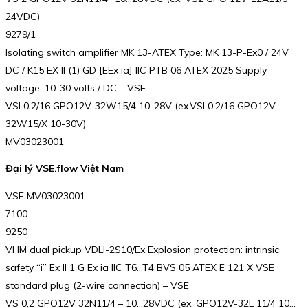
24VDC)
9279/1
Isolating switch amplifier MK 13-ATEX Type: MK 13-P-Ex0 / 24V
DC / K15 EX II (1) GD [EEx ia] IIC PTB 06 ATEX 2025 Supply
voltage: 10..30 volts / DC – VSE
VSI 0.2/16 GPO12V-32W15/4 10-28V (ex.VSI 0.2/16 GPO12V-
32W15/X 10-30V)
MV03023001
Đại lý VSE.flow Việt Nam
VSE MV03023001
7100
9250
VHM dual pickup VDLI-2S10/Ex Explosion protection: intrinsic
safety “i” Ex II 1 G Ex ia IIC T6…T4 BVS 05 ATEX E 121 X VSE
standard plug (2-wire connection) – VSE
VS 0,2 GPO12V 32N11/4 – 10…28VDC (ex. GPO12V-32L 11/4 10…