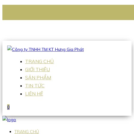
CÔNG TY TNHH TM KT HƯNG GIA PHÁT
Hotline
:
0938 336 079
Email
:
Sales2@hgpvietnam.com
TRANG CHỦ
GIỚI THIỆU
SẢN PHẨM
TIN TỨC
LIÊN HỆ
0
TRANG CHỦ