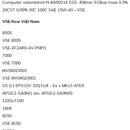
Computer volumetrich N 40/00214 0,03…40l/min 315bar maxi 0,3%
20CST 0,05% 30C 100C SAE 15W-40 – VSE
VSE.flow Việt Nam
8305
VSE 8305
VSE-EF2AR0-4V-PNP/1
7000
VSE 7000
MV04023001
VSE MV04023001
VS 0,1 EPO12V 32Q11/4 – Ex + MK13-ATEX
APG0.2-SA0N/1 (ex. APG0.2-SA0N/X)
1320+7100
1604
8150
VSE 8150