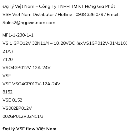
Đại lý Việt Nam – Công Ty TNHH TM KT Hưng Gia Phát
VSE Viet Nam Distributor / Hotline : 0938 336 079 / Email :
Sales2@hgpvietnam.com
MF1-1-230-1-1
VS 1 GPO12V 32N11/4 – 10..28VDC (ex.VS1GP012V-31N11/X
2TAI)
7120
VSO4GP012V-12A-24V
VSE
VSE VSO4GP012V-12A-24V
8152
VSE 8152
VS002EP012V
002GP012V32N11/3
Đại lý VSE.flow Việt Nam