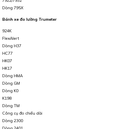
7922/7932
Dòng 795X
Bánh xe đo lường Trumeter
924K
FlexAlert
Dòng H37
HC77
HK07
HK17
Dòng HMA
Dòng GM
Dòng K0
K198
Dòng TM
Công cụ đo chiều dài
Dòng 2300
Dòng 2401