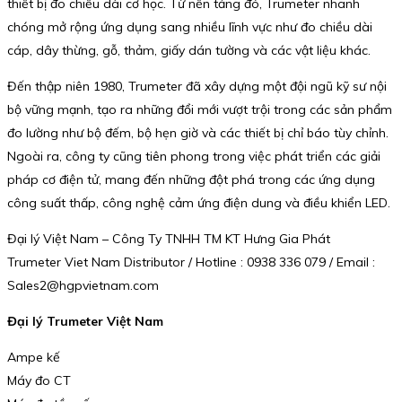
thiết bị đo chiều dài cơ học. Từ nền tảng đó, Trumeter nhanh
chóng mở rộng ứng dụng sang nhiều lĩnh vực như đo chiều dài
cáp, dây thừng, gỗ, thảm, giấy dán tường và các vật liệu khác.
Đến thập niên 1980, Trumeter đã xây dựng một đội ngũ kỹ sư nội
bộ vững mạnh, tạo ra những đổi mới vượt trội trong các sản phẩm
đo lường như bộ đếm, bộ hẹn giờ và các thiết bị chỉ báo tùy chỉnh.
Ngoài ra, công ty cũng tiên phong trong việc phát triển các giải
pháp cơ điện tử, mang đến những đột phá trong các ứng dụng
công suất thấp, công nghệ cảm ứng điện dung và điều khiển LED.
Đại lý Việt Nam – Công Ty TNHH TM KT Hưng Gia Phát
Trumeter Viet Nam Distributor / Hotline : 0938 336 079 / Email :
Sales2@hgpvietnam.com
Đại lý Trumeter Việt Nam
Ampe kế
Máy đo CT