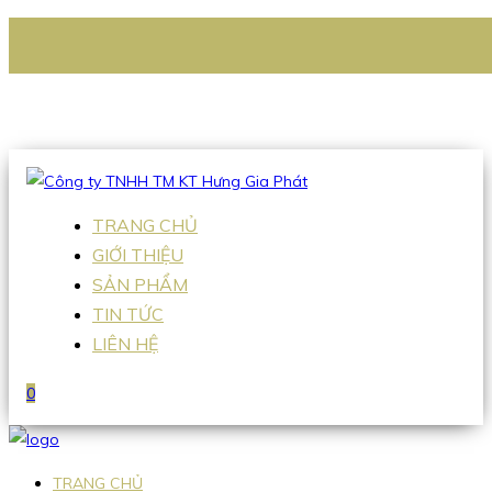
CÔNG TY TNHH TM KT HƯNG GIA PHÁT
Hotline
:
0938 336 079
Email
:
Sales2@hgpvietnam.com
TRANG CHỦ
GIỚI THIỆU
SẢN PHẨM
TIN TỨC
LIÊN HỆ
0
TRANG CHỦ