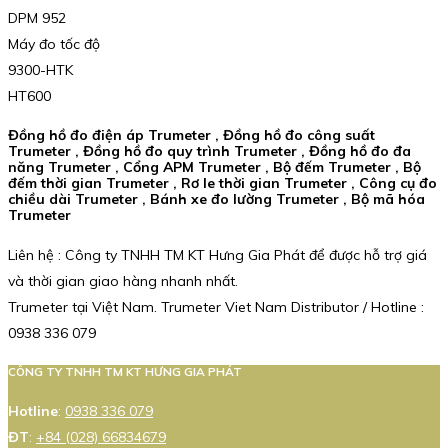
DPM 952
Máy đo tốc độ
9300-HTK
HT600
Đồng hồ đo điện áp Trumeter , Đồng hồ đo công suất
Trumeter , Đồng hồ đo quy trình Trumeter , Đồng hồ đo đa
năng Trumeter , Cổng APM Trumeter , Bộ đếm Trumeter , Bộ
đếm thời gian Trumeter , Rơ le thời gian Trumeter , Công cụ đo
chiều dài Trumeter , Bánh xe đo lường Trumeter , Bộ mã hóa
Trumeter
Liên hệ : Công ty TNHH TM KT Hưng Gia Phát để được hỗ trợ giá
và thời gian giao hàng nhanh nhất.
Trumeter tại Việt Nam. Trumeter Viet Nam Distributor / Hotline :
0938 336 079
CÔNG TY TNHH TM KT HƯNG GIA PHÁT
Hotline
:
0938 336 079
ĐT
:
+84 (028) 66834679