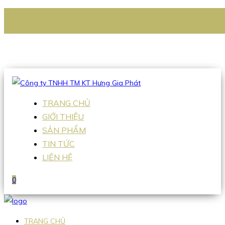
CÔNG TY TNHH TM KT HƯNG GIA PHÁT
Hotline
:
0938 336 079
Email
:
Sales2@hgpvietnam.com
TRANG CHỦ
GIỚI THIỆU
SẢN PHẨM
TIN TỨC
LIÊN HỆ
0
TRANG CHỦ