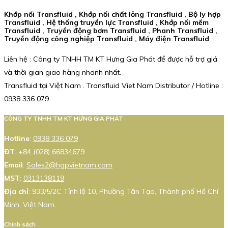
Khớp nối Transfluid , Khớp nối chất lỏng Transfluid , Bộ ly hợp
Transfluid , Hệ thống truyền lực Transfluid , Khớp nối mềm
Transfluid , Truyền động bơm Transfluid , Phanh Transfluid ,
Truyền động công nghiệp Transfluid , Máy điện Transfluid
Liên hệ : Công ty TNHH TM KT Hưng Gia Phát để được hỗ trợ giá
và thời gian giao hàng nhanh nhất.
Transfluid tại Việt Nam . Transfluid Viet Nam Distributor / Hotline :
0938 336 079
CÔNG TY TNHH TM KT HƯNG GIA PHÁT
Hotline
:
0938 336 079
ĐT
:
+84 (028) 66834679
Email
:
Sales2@hgpvietnam.com
MST
:
0313138119
Địa chỉ
: 933/5/2C Tỉnh lộ 10, Phường Tân Tạo, Thành phố Hồ Chí
Minh, Việt Nam.
Chính sách