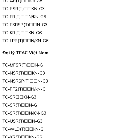
TC-AR(T)☐☐KN-G8
TC-BSR(T)☐☐KN-G3
TC-FR(T)☐☐N/KN-G6
TC-FSRSP(T)☐☐N-G3
TC-KR(T)☐☐KN-G6
TC-LPR(T)☐☐N/KN-G6
Đại lý TEAC Việt Nam
TC-MFSR(T)☐☐N-G
TC-NSR(T)☐☐KN-G3
TC-NSRSP(T)☐☐N-G3
TC-PF2(T)☐☐N/kN-G
TC-SR☐☐KN-G3
TC-SR(T)☐☐N-G
TC-SR(T)☐☐N/KN-G3
TC-USR(T)☐☐N-G3
TC-WLD(T)☐☐kN-G
TC-XR(T)☐☐KN-G6