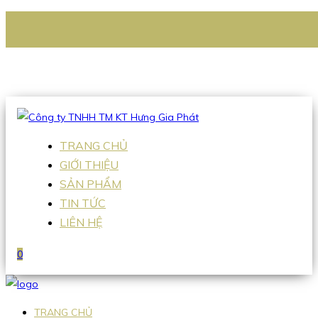
CÔNG TY TNHH TM KT HƯNG GIA PHÁT
Hotline
:
0938 336 079
Email
:
Sales2@hgpvietnam.com
TRANG CHỦ
GIỚI THIỆU
SẢN PHẨM
TIN TỨC
LIÊN HỆ
0
TRANG CHỦ