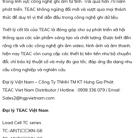
trong lĩnh vực công nghệ ghi âm từ tính. Trải qua hơn 70 năm
phát triển, TEAC không ngừng đổi mới và vượt qua mọi thách
thức để duy trì vị thế dẫn đầu trong công nghệ ghi dữ liệu.
Triết lý cốt lõi của TEAC là đóng góp cho sự phát triển xã hội
thông qua các sản phẩm sáng tạo và chất lượng. Được biết đến
rộng rãi với các công nghệ ghi âm video, hình ảnh và âm thanh,
hiện nay TEAC còn cung cấp các thiết bị tiên tiến như bộ chuyển
đổi, chỉ báo kỹ thuật số và máy đo gia tốc, đáp ứng đa dạng nhu
cầu công nghiệp và nghiên cứu.
Đại lý Việt Nam – Công Ty TNHH TM KT Hưng Gia Phát
TEAC Viet Nam Distributor / Hotline : 0938 336 079 / Email :
Sales2@hgpvietnam.com
Đại lý TEAC Việt Nam
Load Cell TC series
TC-AR(T)☐☐KN-G6