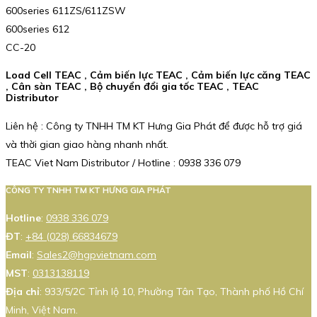
600series 611ZS/611ZSW
600series 612
CC-20
Load Cell TEAC , Cảm biến lực TEAC , Cảm biến lực căng TEAC
, Cân sàn TEAC , Bộ chuyển đổi gia tốc TEAC , TEAC
Distributor
Liên hệ : Công ty TNHH TM KT Hưng Gia Phát để được hỗ trợ giá
và thời gian giao hàng nhanh nhất.
TEAC Viet Nam Distributor / Hotline : 0938 336 079
CÔNG TY TNHH TM KT HƯNG GIA PHÁT
Hotline
:
0938 336 079
ĐT
:
+84 (028) 66834679
Email
:
Sales2@hgpvietnam.com
MST
:
0313138119
Địa chỉ
: 933/5/2C Tỉnh lộ 10, Phường Tân Tạo, Thành phố Hồ Chí
Minh, Việt Nam.