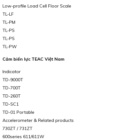
Low-profile Load Cell Floor Scale
TL-LF
TL-PM
TL-PS
TL-PS
TL-PW
Cảm biến lực TEAC Việt Nam
Indicator
TD-9000T
TD-700T
TD-260T
TD-SC1
TD-01 Portable
Accelerometer & Related products
730ZT / 731ZT
600series 611/611W