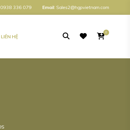
:
0938 336 079
Email
:
Sales2@hgpvietnam.com
0
LIÊN HỆ
DS