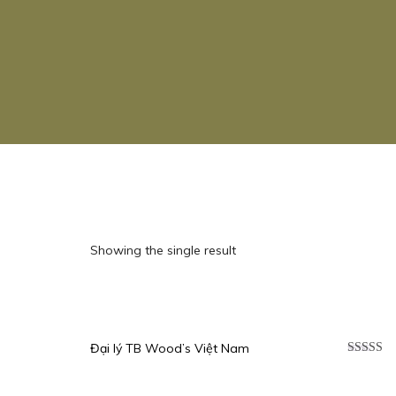
Showing the single result
Đại lý TB Wood’s Việt Nam
Được xế
hạng
5.0
sao