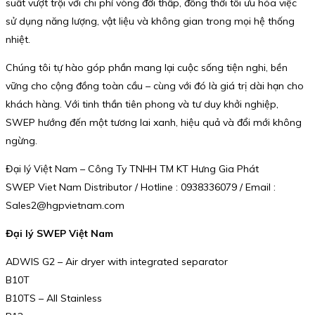
suất vượt trội với chi phí vòng đời thấp, đồng thời tối ưu hóa việc
sử dụng năng lượng, vật liệu và không gian trong mọi hệ thống
nhiệt.
Chúng tôi tự hào góp phần mang lại cuộc sống tiện nghi, bền
vững cho cộng đồng toàn cầu – cùng với đó là giá trị dài hạn cho
khách hàng. Với tinh thần tiên phong và tư duy khởi nghiệp,
SWEP hướng đến một tương lai xanh, hiệu quả và đổi mới không
ngừng.
Đại lý Việt Nam – Công Ty TNHH TM KT Hưng Gia Phát
SWEP Viet Nam Distributor / Hotline : 0938336079 / Email :
Sales2@hgpvietnam.com
Đại lý SWEP Việt Nam
ADWIS G2 – Air dryer with integrated separator
B10T
B10TS – All Stainless