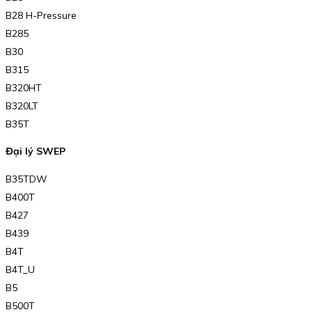
B28 H-Pressure
B285
B30
B315
B320HT
B320LT
B35T
Đại lý SWEP
B35TDW
B400T
B427
B439
B4T
B4T_U
B5
B500T