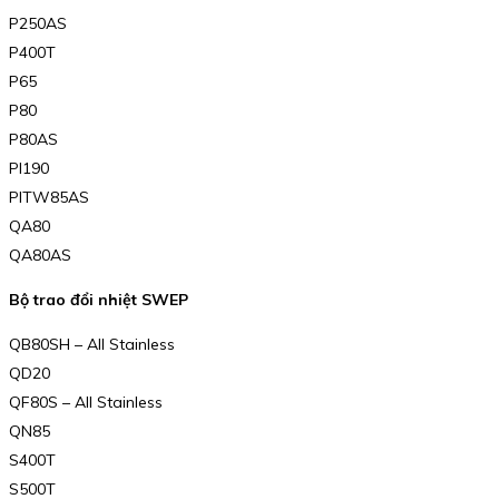
P250AS
P400T
P65
P80
P80AS
PI190
PITW85AS
QA80
QA80AS
Bộ trao đổi nhiệt SWEP
QB80SH – All Stainless
QD20
QF80S – All Stainless
QN85
S400T
S500T