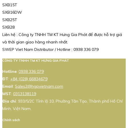
SXB15T
SXB16DW
SXB25T
SXB28
Liên hệ : Công ty TNHH TM KT Hưng Gia Phát để được hỗ trợ giá
và thời gian giao hàng nhanh nhất.
SWEP Viet Nam Distributor / Hotline : 0938 336 079
CÔNG TY TNHH TM KT HƯNG GIA PHÁT
Hotline
:
0938 336 079
ĐT
:
+84 (028) 66834679
Email
:
Sales2@hgpvietnam.com
MST
:
0313138119
Địa chỉ
: 933/5/2C Tỉnh lộ 10, Phường Tân Tạo, Thành phố Hồ Chí
Minh, Việt Nam.
Chính sách