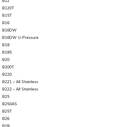
B12
B120T
B15T
B16
B16DW
B16DW U-Pressure
B18
B185
B20
B200T
B220
B221 – All Stainless
B222 – All Stainless
B25
B250AS
B25T
B26
B28