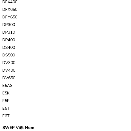
DFX400
DFX650
DFY650
DP300
DP310
DP400
DS400
DS500
DV300
DV400
DV650
E5AS
E5K
E5P
E5T
E6T
SWEP Việt Nam