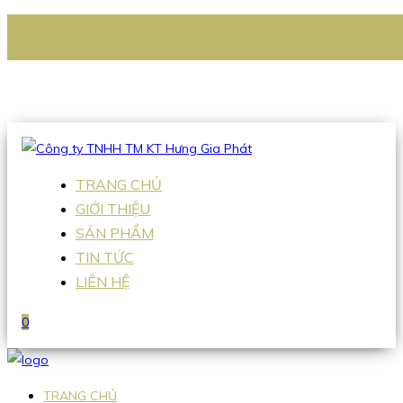
CÔNG TY TNHH TM KT HƯNG GIA PHÁT
Hotline
:
0938 336 079
Email
:
Sales2@hgpvietnam.com
TRANG CHỦ
GIỚI THIỆU
SẢN PHẨM
TIN TỨC
LIÊN HỆ
0
TRANG CHỦ